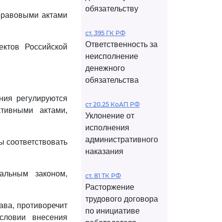
обязательству
правовыми актами
ст. 395 ГК РФ
Ответственность за
ектов Российской
неисполнение
денежного
обязательства
ния регулируются
ст 20.25 КоАП РФ
тивными актами,
Уклонение от
исполнения
административного
ы соответствовать
наказания
льным законом,
ст. 81 ТК РФ
Расторжение
трудового договора
ава, противоречит
по инициативе
словии внесения