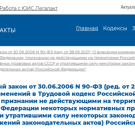
Актуал
Работа с ЮИС Легалакт
Главная
Кодексы
АКТЫ
И
н от 30.06.2006 N 90-ФЗ (ред. от 28.06.2021) "О внесении измен
 Федерации, признании не действующими на территории Росси
вных правовых актов СССР и утратившими силу некоторых закон
дательных актов) Российской Федерации"
 закон от 30.06.2006 N 90-ФЗ (ред. от 28
зменений в Трудовой кодекс Российско
 признании не действующими на терри
 Федерации некоторых нормативных п
 и утратившими силу некоторых законо
жений законодательных актов) Российс