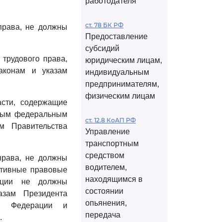
работодателя
ст. 78 БК РФ
права, не должны
Предоставление
субсидий
трудового права,
юридическим лицам,
аконам и указам
индивидуальным
предпринимателям,
физическим лицам
сти, содержащие
иным федеральным
ст. 12.8 КоАП РФ
м Правительства
Управление
транспортным
средством
права, не должны
водителем,
ативные правовые
находящимся в
рации не должны
состоянии
азам Президента
опьянения,
ой Федерации и
передача
.