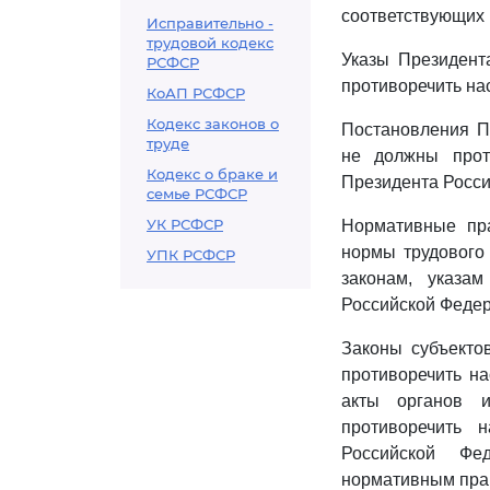
соответствующих 
Исправительно -
трудовой кодекс
Указы Президент
РСФСР
противоречить на
КоАП РСФСР
Кодекс законов о
Постановления П
труде
не должны прот
Кодекс о браке и
Президента Росси
семье РСФСР
УК РСФСР
Нормативные пр
нормы трудового
УПК РСФСР
законам, указа
Российской Федер
Законы субъекто
противоречить н
акты органов и
противоречить 
Российской Фе
нормативным пра