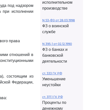
исполнительном
суда под надзором
производстве
а при исполнении
N 53-ФЗ от 28.03.1998
ФЗ о воинской
службе
вого права
N 395-1 от 02.12.1990
ФЗ о банках и
ними отношений в
банковской
онституционными
деятельности
ст. 333 ГК РФ
а), состоящим из
Уменьшение
ийской Федерации,
неустойки
ст. 317.1 ГК РФ
ава:
Проценты по
денежному