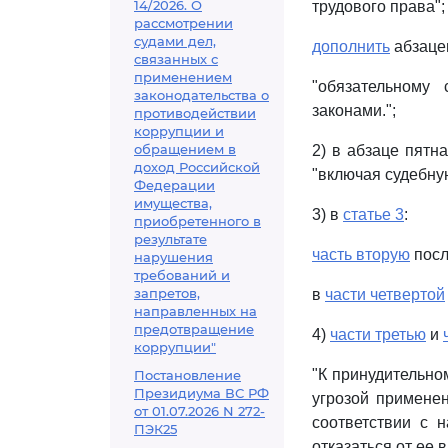
14/2026. О
трудового права";
рассмотрении
судами дел,
дополнить
абзаце
связанных с
применением
"обязательному
законодательства о
законами.";
противодействии
коррупции и
обращением в
2) в абзаце пятн
доход Российской
"включая судебну
Федерации
имущества,
3) в
статье 3
:
приобретенного в
результате
часть вторую
посл
нарушения
требований и
запретов,
в
части четвертой
направленных на
предотвращение
4)
части третью
и
коррупции"
"К принудительно
Постановление
Президиума ВС РФ
угрозой применен
от 01.07.2026 N 272-
соответствии с 
ПЭК25
отказаться от ее 