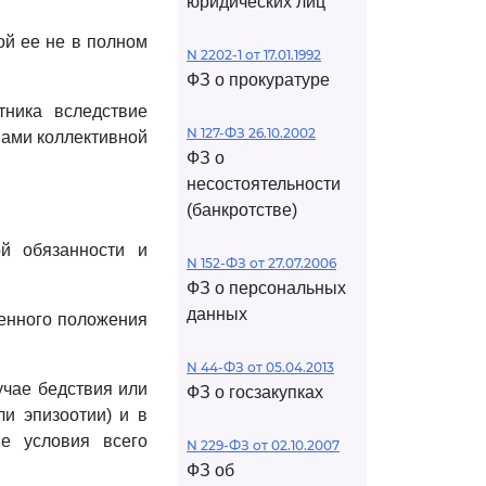
юридических лиц
й ее не в полном
N 2202-1 от 17.01.1992
ФЗ о прокуратуре
тника вследствие
N 127-ФЗ 26.10.2002
вами коллективной
ФЗ о
несостоятельности
(банкротстве)
ой обязанности и
N 152-ФЗ от 27.07.2006
ФЗ о персональных
данных
оенного положения
N 44-ФЗ от 05.04.2013
учае бедствия или
ФЗ о госзакупках
ли эпизоотии) и в
е условия всего
N 229-ФЗ от 02.10.2007
ФЗ об