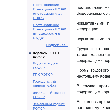
Постановление
постановлениями
Президиума ВС РФ
федеральных орга
от 01.07.2026 N 24-
ПЭК26
нормативными пр
Постановление
Федерации;
Президиума ВС РФ
от 17.06.2026 N 5-
НАД26
нормативными пр
Подробнее...
Трудовые отноше
Кодексы СССР и
также коллекти
РСФСР
содержащими нор
Водный кодекс
РСФСР
Нормы трудового 
ГПК РСФСР
настоящему Кодек
Гражданский
кодекс РСФСР
В случае прот
содержащим нормы
Жилищный кодекс
РСФСР
Если вновь приня
Земельный кодекс
настоящему Код
РСФСР