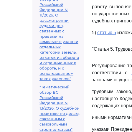
Российской
работу, выполняе
Федерации N
государственных
11/2026. О
рассмотрении
судебных приговор
судами дел,
связанных с
5)
статью 5
изложи
правами на
земельные участки
отдельных
"Статья 5. Трудо
категорий земель,
изъятых из оборота
и ограниченных в
Регулирование т
обороте, и с
соответствии с
использованием
таких участков"
законами осущест
"Тематический
трудовым законо
обзор ВС
Российской
настоящего Кодек
Федерации N
содержащих нормы
13/2026. О судебной
практике по делам,
иными нормативн
связанным с
самовольным
указами Президен
строительством"