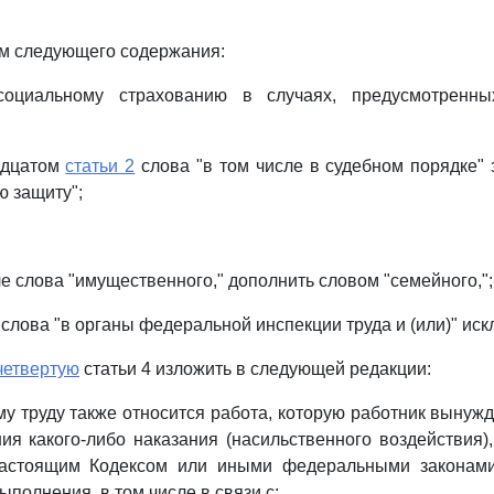
м следующего содержания:
 социальному страхованию в случаях, предусмотренн
адцатом
статьи 2
слова "в том числе в судебном порядке"
ю защиту";
е слова "имущественного," дополнить словом "семейного,";
слова "в органы федеральной инспекции труда и (или)" иск
четвертую
статьи 4 изложить в следующей редакции:
му труду также относится работа, которую работник вынуж
ия какого-либо наказания (насильственного воздействия),
настоящим Кодексом или иными федеральными законам
выполнения, в том числе в связи с: