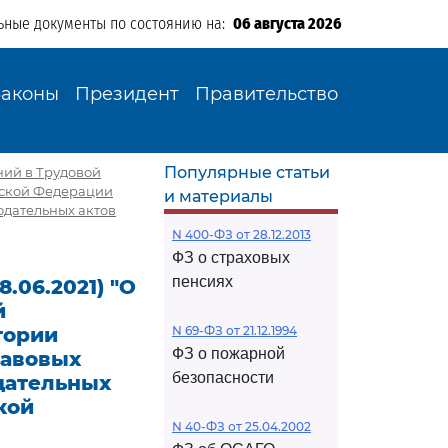
ьные документы по состоянию на:
06 августа 2026
Законы
Президент
Правительство
Популярные статьи
ений в Трудовой
йской Федерации
и материалы
одательных актов
N 400-ФЗ от 28.12.2013
ФЗ о страховых
пенсиях
.06.2021) "О
й
тории
N 69-ФЗ от 21.12.1994
ФЗ о пожарной
равовых
безопасности
дательных
кой
N 40-ФЗ от 25.04.2002