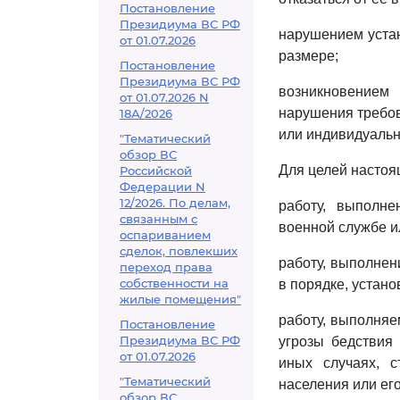
Постановление
Президиума ВС РФ
нарушением уста
от 01.07.2026
размере;
Постановление
Президиума ВС РФ
возникновением 
от 01.07.2026 N
нарушения требов
18А/2026
или индивидуальн
"Тематический
обзор ВС
Для целей настоя
Российской
Федерации N
12/2026. По делам,
работу, выполне
связанным с
военной службе и
оспариванием
сделок, повлекших
работу, выполнен
переход права
собственности на
в порядке, устан
жилые помещения"
работу, выполняе
Постановление
Президиума ВС РФ
угрозы бедствия 
от 01.07.2026
иных случаях, 
"Тематический
населения или его
обзор ВС