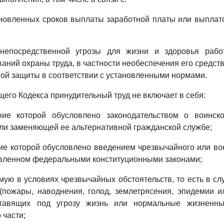
новленных сроков выплаты заработной платы или выплато
непосредственной угрозы для жизни и здоровья рабо
аний охраны труда, в частности необеспечения его средст
ой защиты в соответствии с установленными нормами.
щего Кодекса принудительный труд не включает в себя:
ние которой обусловлено законодательством о воинск
ли заменяющей ее альтернативной гражданской службе;
ие которой обусловлено введением чрезвычайного или в
овленном федеральными конституционными законами;
мую в условиях чрезвычайных обстоятельств, то есть в сл
(пожары, наводнения, голод, землетрясения, эпидемии и
ставящих под угрозу жизнь или нормальные жизненны
 части;