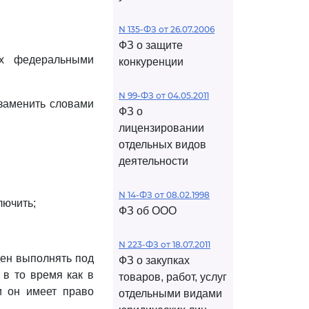
N 135-ФЗ от 26.07.2006
ФЗ о защите
ых федеральными
конкуренции
N 99-ФЗ от 04.05.2011
 заменить словами
ФЗ о
лицензировании
отдельных видов
деятельности
N 14-ФЗ от 08.02.1998
лючить;
ФЗ об ООО
N 223-ФЗ от 18.07.2011
ден выполнять под
ФЗ о закупках
 в то время как в
товаров, работ, услуг
и он имеет право
отдельными видами