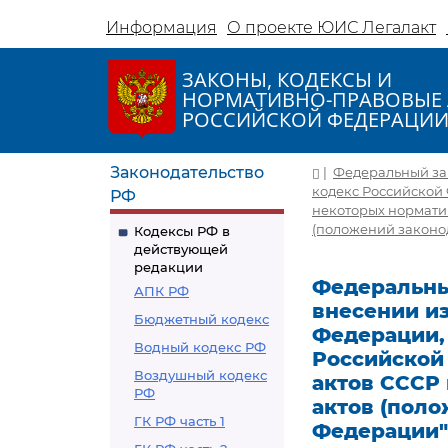
Информация
О проекте ЮИС Легалакт
ЗАКОНЫ, КОДЕКСЫ И
НОРМАТИВНО-ПРАВОВЫЕ 
РОССИЙСКОЙ ФЕДЕРАЦИ
Законодательство
|
Федеральный зако
кодекс Российской
РФ
некоторых нормати
(положений законо
Кодексы РФ в
действующей
редакции
Федеральный
АПК РФ
внесении и
Бюджетный кодекс
Федерации,
Водный кодекс РФ
Российской
Воздушный кодекс
актов СССР
РФ
актов (поло
ГК РФ часть 1
Федерации"