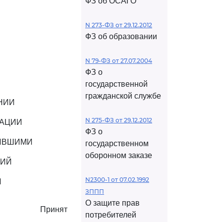
ФЗ об ОСАГО
N 273-ФЗ от 29.12.2012
ФЗ об образовании
N 79-ФЗ от 27.07.2004
ФЗ о
государственной
гражданской службе
НИИ
N 275-ФЗ от 29.12.2012
РАЦИИ
ФЗ о
ТИВШИМИ
государственном
оборонном заказе
НИЙ
N2300-1 от 07.02.1992
И
ЗППП
О защите прав
Принят
потребителей