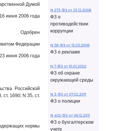
арственной Думой
N 273-ФЗ от 25.12.2008
16 июня 2006 года
ФЗ о
противодействии
коррупции
Одобрен
оветом Федерации
N 38-ФЗ от 13.03.2006
ФЗ о рекламе
23 июня 2006 года
N 7-ФЗ от 10.01.2002
ФЗ об охране
окружающей среды
ьства Российской
N 3-ФЗ от 07.02.2011
 ст. 1690; N 35, ст.
ФЗ о полиции
N 402-ФЗ от 06.12.2011
ФЗ о бухгалтерском
содержащих нормы
учете