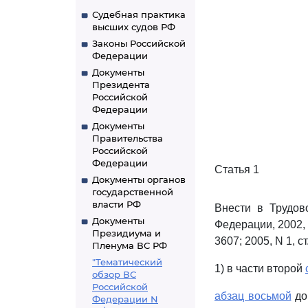
Судебная практика
высших судов РФ
Законы Российской
Федерации
Документы
Президента
Российской
Федерации
Документы
Правительства
Российской
Федерации
Статья 1
Документы органов
государственной
власти РФ
Внести в Трудо
Документы
Федерации, 2002, N 
Президиума и
3607; 2005, N 1, с
Пленума ВС РФ
"Тематический
1) в части второй
обзор ВС
Российской
абзац восьмой
до
Федерации N