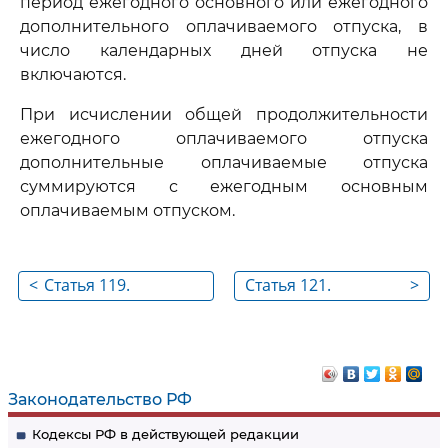
период ежегодного основного или ежегодного
дополнительного оплачиваемого отпуска, в
число календарных дней отпуска не
включаются.
При исчислении общей продолжительности
ежегодного оплачиваемого отпуска
дополнительные оплачиваемые отпуска
суммируются с ежегодным основным
оплачиваемым отпуском.
<
Статья 119.
Статья 121.
>
Ежегодный
Исчисление стажа
дополнительный
работы, дающего
оплачиваемый
право на
отпуск работникам с
ежегодные
Законодательство РФ
ненормированным
оплачиваемые
Кодексы РФ в действующей редакции
рабочим днем
отпуска