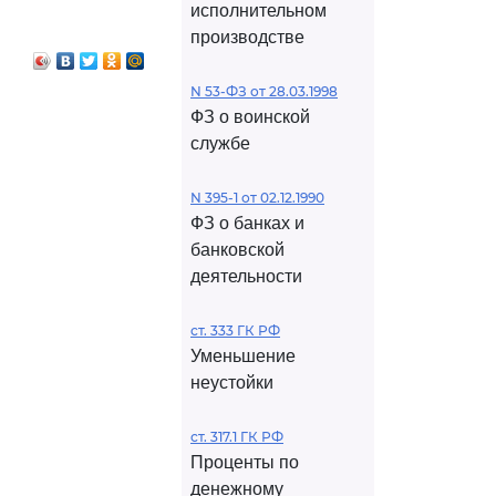
исполнительном
производстве
N 53-ФЗ от 28.03.1998
ФЗ о воинской
службе
N 395-1 от 02.12.1990
ФЗ о банках и
банковской
деятельности
ст. 333 ГК РФ
Уменьшение
неустойки
ст. 317.1 ГК РФ
Проценты по
денежному