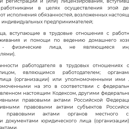
ой регистрации и (или) лицензирования, вступив
работниками в целях осуществления этой дея
от исполнения обязанностей, возложенных настоя
- индивидуальных предпринимателей;
ца, вступающие в трудовые отношения с работ
живания и помощи по ведению домашнего хозя
и - физические лица, не являющиеся инд
лями).
нности работодателя в трудовых отношениях о
лицом, являющимся работодателем; органам
лица (организации) или уполномоченными ими
номоченными на это в соответствии с федерал
новленном настоящим Кодексом, другими федеральн
ивными правовыми актами Российской Федераци
ивными правовыми актами субъектов Российск
и правовыми актами органов местного сам
и документами юридического лица (организации
актами.