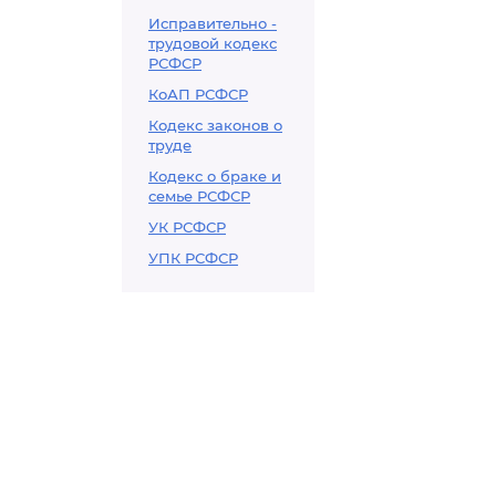
Исправительно -
трудовой кодекс
РСФСР
КоАП РСФСР
Кодекс законов о
труде
Кодекс о браке и
семье РСФСР
УК РСФСР
УПК РСФСР