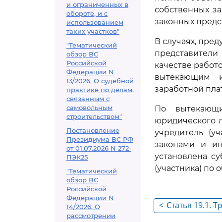
и ограниченных в
собственных за
обороте, и с
законных предс
использованием
таких участков"
В случаях, пре
"Тематический
представители 
обзор ВС
Российской
качестве работ
Федерации N
вытекающим и
13/2026. О судебной
заработной пла
практике по делам,
связанным с
самовольным
По вытекающи
строительством"
юридического л
Постановление
учредитель (у
Президиума ВС РФ
законами и и
от 01.07.2026 N 272-
установлена су
ПЭК25
(участника) по 
"Тематический
обзор ВС
Российской
Федерации N
<
Статья 19.1. 
14/2026. О
рассмотрении
возникающие 