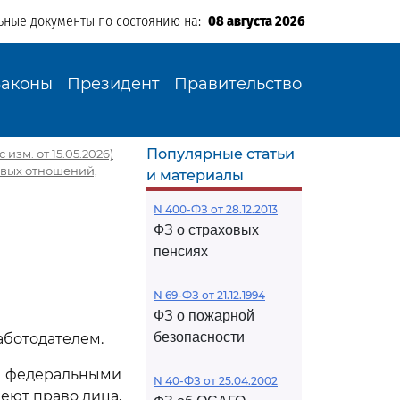
ьные документы по состоянию на:
08 августа 2026
Законы
Президент
Правительство
Популярные статьи
 изм. от 15.05.2026)
овых отношений,
и материалы
N 400-ФЗ от 28.12.2013
ФЗ о страховых
пенсиях
N 69-ФЗ от 21.12.1994
ФЗ о пожарной
безопасности
аботодателем.
 федеральными
N 40-ФЗ от 25.04.2002
еют право лица,