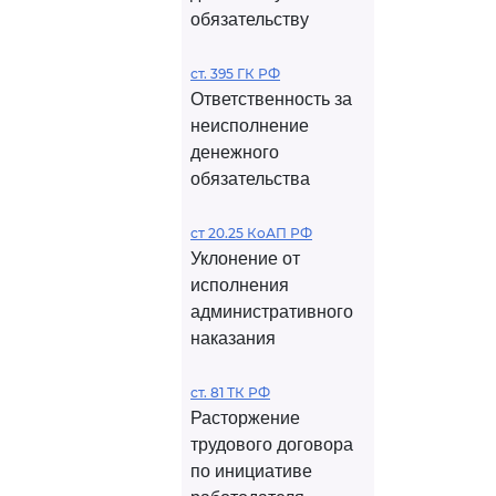
обязательству
ст. 395 ГК РФ
Ответственность за
неисполнение
денежного
обязательства
ст 20.25 КоАП РФ
Уклонение от
исполнения
административного
наказания
ст. 81 ТК РФ
Расторжение
трудового договора
по инициативе