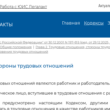
Актуал
Работа с ЮИС Легалакт
Главная
Кодексы
АКТЫ
И
Российской Федерации" от 30.12.2001 N 197-ФЗ (ред. от 29.12.2025, с
. Общие положения
|
Глава 2. Трудовые отношения, стороны труд
овения трудовых отношений
Стороны трудовых отношений
овых отношений являются работник и работодатель.
ическое лицо, вступившее в трудовые отношения с р
 предусмотрено настоящим Кодексом, другими
пать в трудовые отношения в качестве работников им