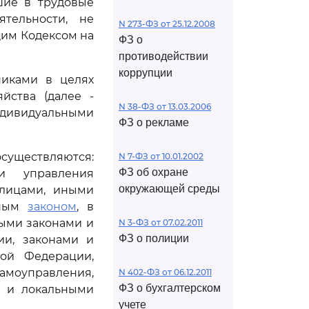
шие в трудовые
тельности, не
N 273-ФЗ от 25.12.2008
щим Кодексом на
ФЗ о
противодействии
коррупции
никами в целях
йства (далее -
N 38-ФЗ от 13.03.2006
ивидуальными
ФЗ о рекламе
существляются:
N 7-ФЗ от 10.01.2002
ФЗ об охране
и управления
окружающей среды
 лицами, иными
ьным
законом
, в
ыми законами и
N 3-ФЗ от 07.02.2011
ФЗ о полиции
и, законами и
ой Федерации,
оуправления,
N 402-ФЗ от 06.12.2011
ФЗ о бухгалтерском
) и локальными
учете