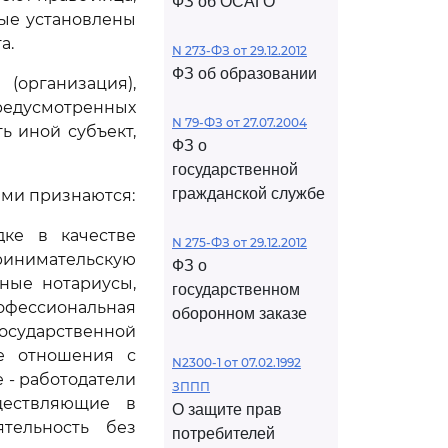
ФЗ об ОСАГО
рые установлены
а.
N 273-ФЗ от 29.12.2012
ФЗ об образовании
организация),
редусмотренных
N 79-ФЗ от 27.07.2004
ь иной субъект,
ФЗ о
государственной
гражданской службе
ами признаются:
дке в качестве
N 275-ФЗ от 29.12.2012
инимательскую
ФЗ о
ные нотариусы,
государственном
рофессиональная
оборонном заказе
государственной
ые отношения с
N2300-1 от 07.02.1992
 - работодатели
ЗППП
ществляющие в
О защите прав
тельность без
потребителей