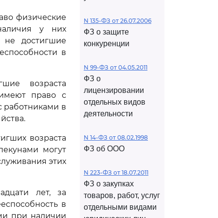
раво физические
N 135-ФЗ от 26.07.2006
наличия у них
ФЗ о защите
, не достигшие
конкуренции
ееспособности в
N 99-ФЗ от 04.05.2011
ФЗ о
гшие возраста
лицензировании
 имеют право с
отдельных видов
с работниками в
деятельности
йства.
игших возраста
N 14-ФЗ от 08.02.1998
ФЗ об ООО
пекунами могут
служивания этих
N 223-ФЗ от 18.07.2011
ФЗ о закупках
адцати лет, за
товаров, работ, услуг
еспособность в
отдельными видами
ми при наличии