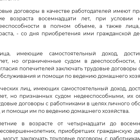
овые договоры в качестве работодателей имеют п
шие возраста восемнадцати лет, при условии 
ееспособности в полном объеме, а также лица
раста, - со дня приобретения ими гражданской д
ица, имеющие самостоятельный доход, дости
лет, но ограниченные судом в дееспособности,
гласия попечителей заключать трудовые договоры 
обслуживания и помощи по ведению домашнего хозя
ческих лиц, имеющих самостоятельный доход, дост
лет, но признанных судом недееспособными, их о
удовые договоры с работниками в целях личного об
 и помощи им по ведению домашнего хозяйства.
етние в возрасте от четырнадцати до восемн
есовершеннолетних, приобретших гражданскую де
, могут заключать трудовые договоры с работника