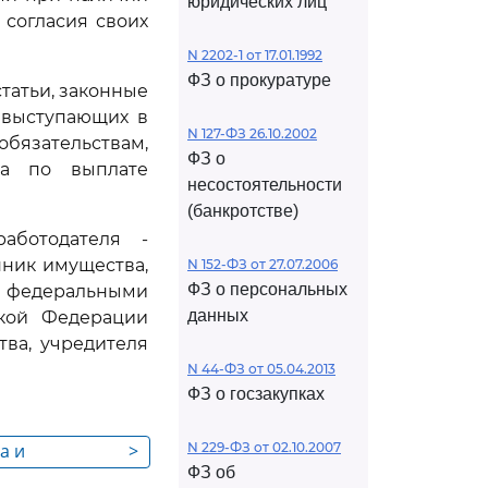
юридических лиц
 согласия своих
N 2202-1 от 17.01.1992
ФЗ о прокуратуре
татьи, законные
, выступающих в
N 127-ФЗ 26.10.2002
обязательствам,
ФЗ о
ва по выплате
несостоятельности
(банкротстве)
аботодателя -
нник имущества,
N 152-ФЗ от 27.07.2006
ФЗ о персональных
х федеральными
данных
кой Федерации
тва, учредителя
N 44-ФЗ от 05.04.2013
ФЗ о госзакупках
а и
>
N 229-ФЗ от 02.10.2007
ФЗ об