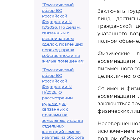
"Тематический
обзор ВС
Заключать труд
Российской
лица, достиг
Федерации N
гражданской д
12/2026. По делам,
связанным с
указанного воз
оспариванием
полном объеме.
сделок, повлекших
переход права
Физические л
собственности на
восемнадцати 
жилые помещения"
письменного со
"Тематический
обзор ВС
целях личного 
Российской
Федерации N
От имени физи
11/2026. О
восемнадцати 
рассмотрении
заключаться тр
судами дел,
связанных с
физических лиц
правами на
земельные участки
Несовершеннол
отдельных
исключением н
категорий земель,
изъятых из оборота
полном объеме