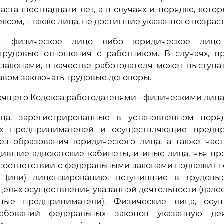
аста шестнадцати лет, а в случаях и порядке, кото
сом, - также лица, не достигшие указанного возраст
 - физическое лицо либо юридическое лицо (
трудовые отношения с работником. В случаях, п
аконами, в качестве работодателя может выступат
вом заключать трудовые договоры.
оящего Кодекса работодателями - физическими лиц
ца, зарегистрированные в установленном поря
ых предпринимателей и осуществляющие предпр
без образования юридического лица, а также част
дившие адвокатские кабинеты, и иные лица, чья п
 соответствии с федеральными законами подлежит 
 (или) лицензированию, вступившие в трудов
целях осуществления указанной деятельности (далее
ьные предприниматели). Физические лица, осу
ебований федеральных законов указанную дея