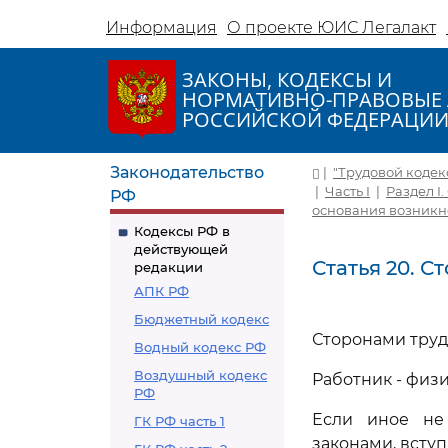
Информация
О проекте ЮИС Легалакт
ЗАКОНЫ, КОДЕКСЫ И
НОРМАТИВНО-ПРАВОВЫЕ 
РОССИЙСКОЙ ФЕДЕРАЦИ
Законодательство
|
"Трудовой кодекс 
|
Часть I
|
Раздел I
РФ
основания возникн
Кодексы РФ в
действующей
Статья 20. 
редакции
АПК РФ
Бюджетный кодекс
Сторонами труд
Водный кодекс РФ
Воздушный кодекс
Работник - физ
РФ
Если иное не
ГК РФ часть 1
законами, всту