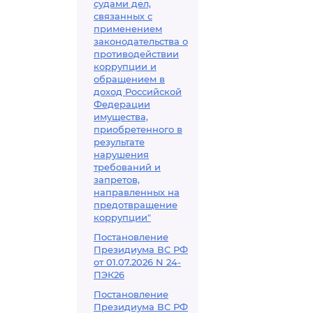
судами дел,
договора в ре
связанных с
применением
отношений, с
законодательства о
использовани
противодействии
возникших на
коррупции и
обращением в
правового до
доход Российской
отношениями
Федерации
имущества,
приобретенного в
результате
нарушения
требований и
запретов,
направленных на
предотвращение
коррупции"
Постановление
Президиума ВС РФ
от 01.07.2026 N 24-
ПЭК26
Постановление
Президиума ВС РФ