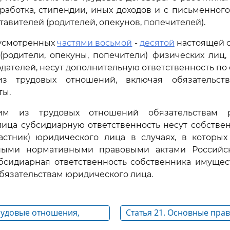
работка, стипендии, иных доходов и с письменного
тавителей (родителей, опекунов, попечителей).
дусмотренных
частями восьмой
-
десятой
настоящей с
(родители, опекуны, попечители) физических лиц
одателей, несут дополнительную ответственность по 
з трудовых отношений, включая обязательст
ты.
м из трудовых отношений обязательствам р
ица субсидиарную ответственность несут собстве
частник) юридического лица в случаях, в которы
ными нормативными правовыми актами Российс
бсидиарная ответственность собственника имущес
обязательствам юридического лица.
Трудовые отношения,
Статья 21. Основные прав
на основании трудового
обязанности работника