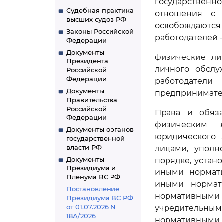
государственн
Судебная практика
отношения с 
высших судов РФ
освобождаются 
Законы Российской
работодателей 
Федерации
Документы
физические ли
Президента
личного обслу
Российской
Федерации
работодател
Документы
предпринимате
Правительства
Российской
Права и обяза
Федерации
физическим 
Документы органов
юридического 
государственной
власти РФ
лицами, упол
Документы
порядке, уста
Президиума и
иными нормат
Пленума ВС РФ
иными нормат
Постановление
нормативным
Президиума ВС РФ
от 01.07.2026 N
учредительным
18А/2026
нормативными 