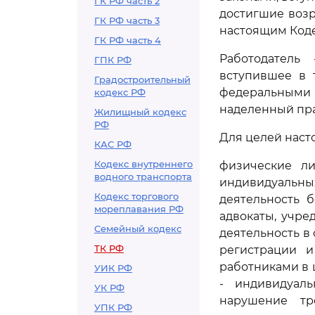
ГК РФ часть 2
достигшие возр
ГК РФ часть 3
настоящим Кодек
ГК РФ часть 4
Работодатель
ГПК РФ
вступившее в 
Градостроительный
федеральными з
кодекс РФ
наделенный пра
Жилищный кодекс
РФ
Для целей наст
КАС РФ
Кодекс внутреннего
физические ли
водного транспорта
индивидуальн
Кодекс торгового
деятельность 
мореплавания РФ
адвокаты, учре
Семейный кодекс
деятельность в
ТК РФ
регистрации и
работниками в 
УИК РФ
- индивидуал
УК РФ
нарушение тр
УПК РФ