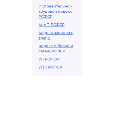
Исправительно -
трудовой кодекс
РСФСР
КоАП РСФСР
Кодекс законов о
труде
Кодекс о браке и
семье РСФСР
УК РСФСР
УПК РСФСР