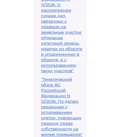
11/2026. О
рассмотрении
судами дел,
связанных с
правами на
земельные участки
отдельных
категорий земель,
изъятых из оборота
и ограниченных в
обороте, и с
использованием
таких участков"
"Тематический
обзор ВС
Российской
Федерации N
12/2026. По делам,
связанным с
оспариванием
сделок, повлекших
переход права
собственности на
жилые помещения"