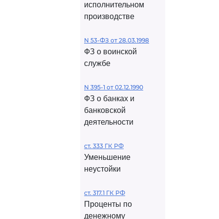
исполнительном
производстве
N 53-ФЗ от 28.03.1998
ФЗ о воинской
службе
N 395-1 от 02.12.1990
ФЗ о банках и
банковской
деятельности
ст. 333 ГК РФ
Уменьшение
неустойки
ст. 317.1 ГК РФ
Проценты по
денежному