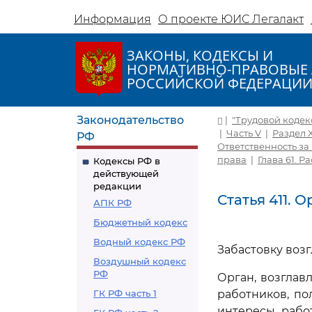
Информация
О проекте ЮИС Легалакт
ЗАКОНЫ, КОДЕКСЫ И
НОРМАТИВНО-ПРАВОВЫЕ 
РОССИЙСКОЙ ФЕДЕРАЦИ
Законодательство
|
"Трудовой кодекс 
|
Часть V
|
Раздел 
РФ
Ответственность за
права
|
Глава 61. 
Кодексы РФ в
действующей
редакции
Статья 411. 
АПК РФ
Бюджетный кодекс
Водный кодекс РФ
Забастовку воз
Воздушный кодекс
РФ
Орган, возглав
ГК РФ часть 1
работников, п
интересы рабо