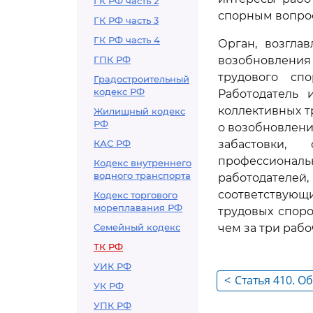
ГК РФ часть 2
спорным вопро
ГК РФ часть 3
ГК РФ часть 4
Орган, возгла
ГПК РФ
возобновления
трудового сп
Градостроительный
кодекс РФ
Работодатель 
коллективных 
Жилищный кодекс
РФ
о возобновлени
КАС РФ
забастовки,
профессиональ
Кодекс внутреннего
водного транспорта
работодателей,
соответствую
Кодекс торгового
мореплавания РФ
трудовых спор
Семейный кодекс
чем за три рабо
ТК РФ
УИК РФ
<
Статья 410. О
УК РФ
УПК РФ