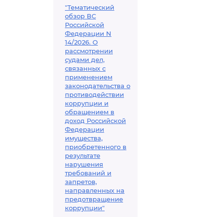
"Тематический
обзор ВС
Российской
Федерации N
14/2026. О
рассмотрении
судами дел,
связанных с
применением
законодательства о
противодействии
коррупции и
обращением в
доход Российской
Федерации
имущества,
приобретенного в
результате
нарушения
требований и
запретов,
направленных на
предотвращение
коррупции"