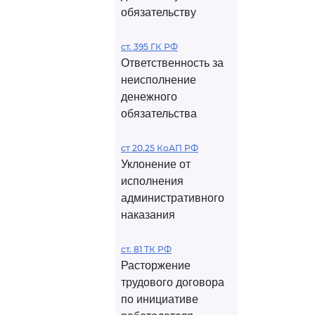
обязательству
ст. 395 ГК РФ
Ответственность за
неисполнение
денежного
обязательства
ст 20.25 КоАП РФ
Уклонение от
исполнения
административного
наказания
ст. 81 ТК РФ
Расторжение
трудового договора
по инициативе