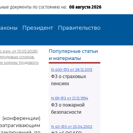
ьные документы по состоянию на:
08 августа 2026
Законы
Президент
Правительство
Популярные статьи
 изм. от 15.05.2026)
 трудовых споров.
и материалы
их нормы трудового
N 400-ФЗ от 28.12.2013
ФЗ о страховых
пенсиях
N 69-ФЗ от 21.12.1994
ФЗ о пожарной
безопасности
я (конференции)
 затрагивающим
N 40-ФЗ от 25.04.2002
 заключений по