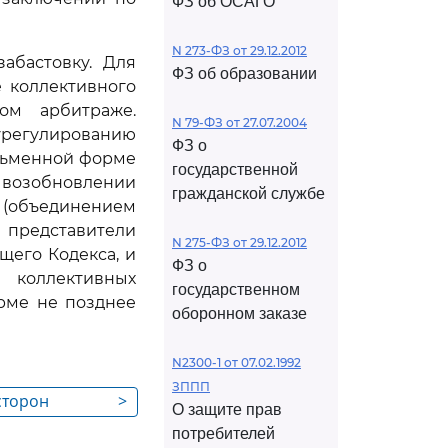
ФЗ об ОСАГО
N 273-ФЗ от 29.12.2012
абастовку. Для
ФЗ об образовании
 коллективного
ом арбитраже.
N 79-ФЗ от 27.07.2004
урегулированию
ФЗ о
сьменной форме
государственной
о возобновлении
гражданской службе
объединением
 представители
N 275-ФЗ от 29.12.2012
щего Кодекса, и
ФЗ о
 коллективных
государственном
рме не позднее
оборонном заказе
N2300-1 от 07.02.1992
ЗППП
сторон
>
О защите прав
спора в ходе
потребителей