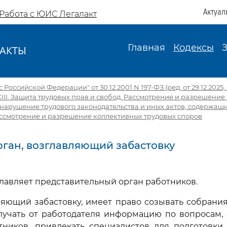
Актуал
Работа с ЮИС Легалакт
Главная
Кодексы
АКТЫ
И
Российской Федерации" от 30.12.2001 N 197-ФЗ (ред. от 29.12.2025, с
XIII. Защита трудовых прав и свобод. Рассмотрение и разрешение
 нарушение трудового законодательства и иных актов, содержащ
Рассмотрение и разрешение коллективных трудовых споров
Орган, возглавляющий забастовку
главляет представительный орган работников.
ляющий забастовку, имеет право созывать собрани
олучать от работодателя информацию по вопросам,
тников, привлекать специалистов для подготовки