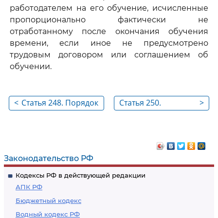
работодателем на его обучение, исчисленные
пропорционально фактически не
отработанному после окончания обучения
времени, если иное не предусмотрено
трудовым договором или соглашением об
обучении.
<
Статья 248. Порядок
Статья 250.
>
взыскания ущерба
Снижение органом
по рассмотрению
трудовых споров
размера ущерба,
Законодательство РФ
подлежащего
Кодексы РФ в действующей редакции
взысканию с
АПК РФ
работника
Бюджетный кодекс
Водный кодекс РФ