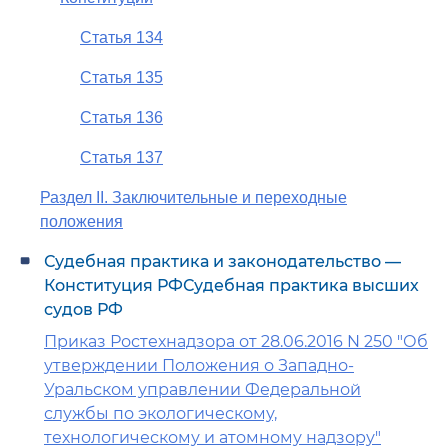
Статья 134
Статья 135
Статья 136
Статья 137
Раздел II. Заключительные и переходные
положения
Судебная практика и законодательство —
Конституция РФСудебная практика высших
судов РФ
Приказ Ростехнадзора от 28.06.2016 N 250 "Об
утверждении Положения о Западно-
Уральском управлении Федеральной
службы по экологическому,
технологическому и атомному надзору"