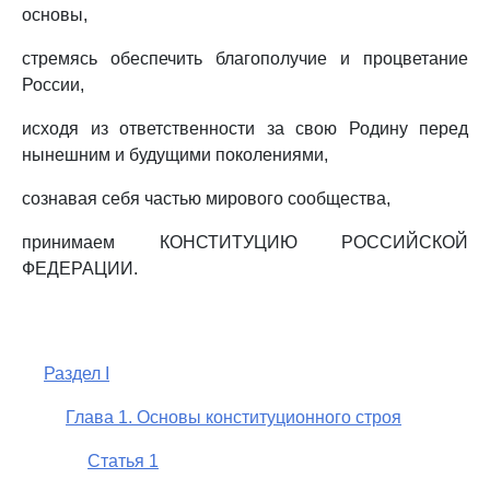
основы,
стремясь обеспечить благополучие и процветание
России,
исходя из ответственности за свою Родину перед
нынешним и будущими поколениями,
сознавая себя частью мирового сообщества,
принимаем КОНСТИТУЦИЮ РОССИЙСКОЙ
ФЕДЕРАЦИИ.
Раздел I
Глава 1. Основы конституционного строя
Статья 1