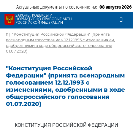
Актуальные документы по состоянию на:
08 августа 2026
ЗАКОНЫ, КОДЕКСЫ И
НОРМАТИВНО-ПРАВОВЫЕ АКТЫ
РОССИЙСКОЙ ФЕДЕРАЦИИ
|
"Конституция Российской Федерации" (принята
всенародным голосованием 12.12.1993 с изменениями,
одобренными в ходе общероссийского голосования
01.07.2020)
"Конституция Российской
Федерации" (принята всенародным
голосованием 12.12.1993 с
изменениями, одобренными в ходе
общероссийского голосования
01.07.2020)
КОНСТИТУЦИЯ РОССИЙСКОЙ ФЕДЕРАЦИИ