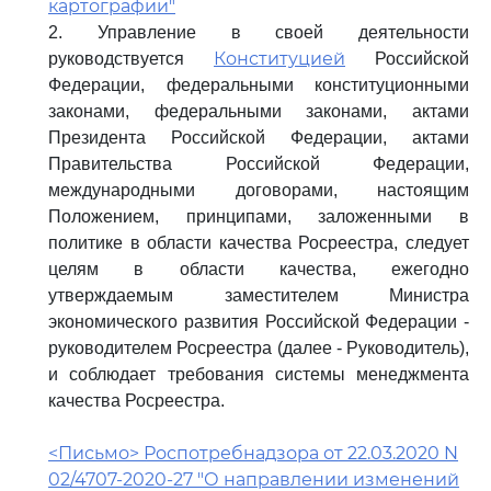
картографии"
2. Управление в своей деятельности
Конституцией
руководствуется
Российской
Федерации, федеральными конституционными
законами, федеральными законами, актами
Президента Российской Федерации, актами
Правительства Российской Федерации,
международными договорами, настоящим
Положением, принципами, заложенными в
политике в области качества Росреестра, следует
целям в области качества, ежегодно
утверждаемым заместителем Министра
экономического развития Российской Федерации -
руководителем Росреестра (далее - Руководитель),
и соблюдает требования системы менеджмента
качества Росреестра.
<Письмо> Роспотребнадзора от 22.03.2020 N
02/4707-2020-27 "О направлении изменений