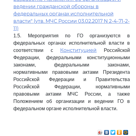
ведении гражданской обороны в
федеральных органах исполнительной
власти" (утв. МЧС России 03.02.2017 N 2-4-71-2-
11)
1.5. Мероприятия по ГО организуются в
федеральных органах исполнительной власти в
Конституцией
соответствии с
Российской
Федерации, федеральными конституционными
законами, федеральными законами,
нормативными правовыми актами Президента
Российской Федерации и Правительства
Российской Федерации, нормативными
правовыми актами МЧС России, а также
Положением об организации и ведении ГО в
федеральном органе исполнительной власти.