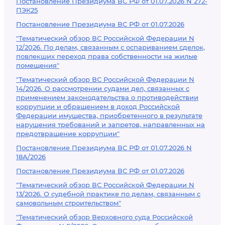
Постановление Президиума ВС РФ от 01.07.2026 N 272-
ПЭК25
Постановление Президиума ВС РФ от 01.07.2026
"Тематический обзор ВС Российской Федерации N
12/2026. По делам, связанным с оспариванием сделок,
повлекших переход права собственности на жилые
помещения"
"Тематический обзор ВС Российской Федерации N
14/2026. О рассмотрении судами дел, связанных с
применением законодательства о противодействии
коррупции и обращением в доход Российской
Федерации имущества, приобретенного в результате
нарушения требований и запретов, направленных на
предотвращение коррупции"
Постановление Президиума ВС РФ от 01.07.2026 N
18А/2026
Постановление Президиума ВС РФ от 01.07.2026
"Тематический обзор ВС Российской Федерации N
13/2026. О судебной практике по делам, связанным с
самовольным строительством"
"Тематический обзор Верховного суда Российской