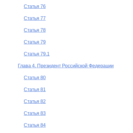
Статья 76
Статья 77
Статья 78
Статья 79
Статья 79.1
Глава 4. Президент Российской Федерации
Статья 80
Статья 81
Статья 82
Статья 83
Статья 84