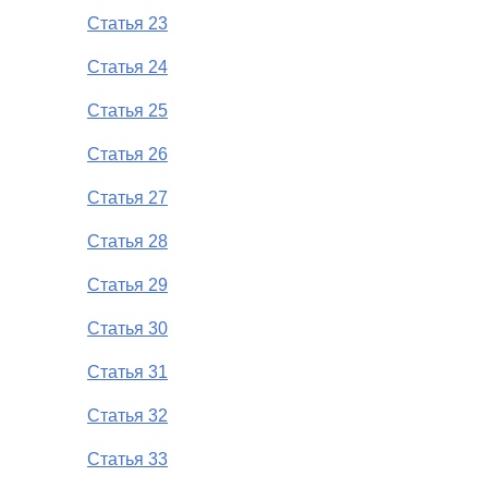
Статья 23
Статья 24
Статья 25
Статья 26
Статья 27
Статья 28
Статья 29
Статья 30
Статья 31
Статья 32
Статья 33