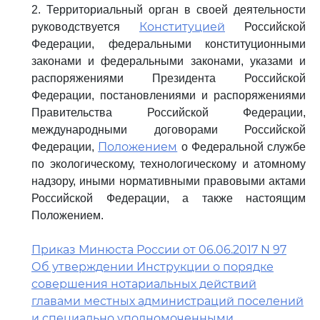
2. Территориальный орган в своей деятельности
Конституцией
руководствуется
Российской
Федерации, федеральными конституционными
законами и федеральными законами, указами и
распоряжениями Президента Российской
Федерации, постановлениями и распоряжениями
Правительства Российской Федерации,
международными договорами Российской
Положением
Федерации,
о Федеральной службе
по экологическому, технологическому и атомному
надзору, иными нормативными правовыми актами
Российской Федерации, а также настоящим
Положением.
Приказ Минюста России от 06.06.2017 N 97
Об утверждении Инструкции о порядке
совершения нотариальных действий
главами местных администраций поселений
и специально уполномоченными