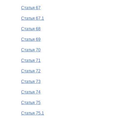
Статья 67
Статья 67.1
Статья 68
Статья 69
Статья 70
Статья 71
Статья 72
Статья 73
Статья 74
Статья 75
Статья 75.1