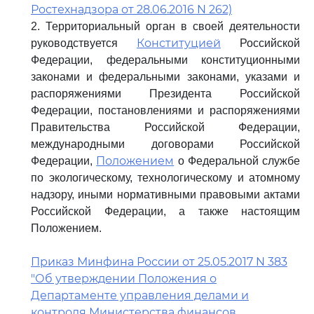
Ростехнадзора от 28.06.2016 N 262)
2. Территориальный орган в своей деятельности
Конституцией
руководствуется
Российской
Федерации, федеральными конституционными
законами и федеральными законами, указами и
распоряжениями Президента Российской
Федерации, постановлениями и распоряжениями
Правительства Российской Федерации,
международными договорами Российской
Положением
Федерации,
о Федеральной службе
по экологическому, технологическому и атомному
надзору, иными нормативными правовыми актами
Российской Федерации, а также настоящим
Положением.
Приказ Минфина России от 25.05.2017 N 383
"Об утверждении Положения о
Департаменте управления делами и
контроля Министерства финансов