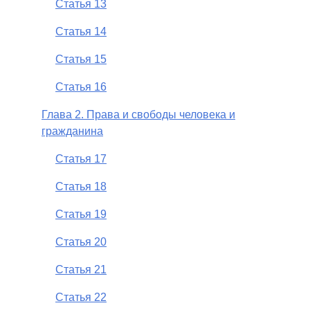
Статья 13
Статья 14
Статья 15
Статья 16
Глава 2. Права и свободы человека и
гражданина
Статья 17
Статья 18
Статья 19
Статья 20
Статья 21
Статья 22