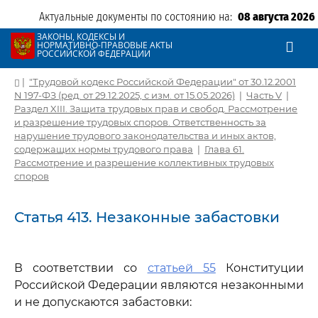
Актуальные документы по состоянию на:
08 августа 2026
ЗАКОНЫ, КОДЕКСЫ И
НОРМАТИВНО-ПРАВОВЫЕ АКТЫ
РОССИЙСКОЙ ФЕДЕРАЦИИ
|
"Трудовой кодекс Российской Федерации" от 30.12.2001
N 197-ФЗ (ред. от 29.12.2025, с изм. от 15.05.2026)
|
Часть V
|
Раздел XIII. Защита трудовых прав и свобод. Рассмотрение
и разрешение трудовых споров. Ответственность за
нарушение трудового законодательства и иных актов,
содержащих нормы трудового права
|
Глава 61.
Рассмотрение и разрешение коллективных трудовых
споров
Статья 413. Незаконные забастовки
В соответствии со
статьей 55
Конституции
Российской Федерации являются незаконными
и не допускаются забастовки: