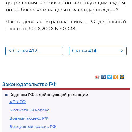
до решения вопроса соответствующим судом,
но не более чем на десять календарных дней.
Часть девятая утратила силу. - Федеральный
закон от 30.06.2006 N 90-ФЗ.
<
Статья 412.
Статья 414.
>
Обязанности сторон
Гарантии и
коллективного
правовое
трудового спора в
положение
ходе забастовки
работников в связи
Законодательство РФ
с проведением
Кодексы РФ в действующей редакции
забастовки
АПК РФ
Бюджетный кодекс
Водный кодекс РФ
Воздушный кодекс РФ