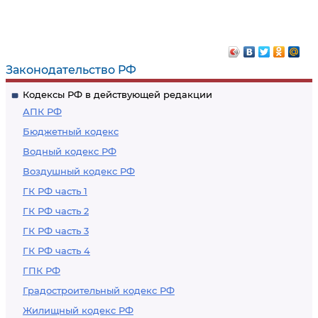
Государственные
Соответствие
нормативные
зданий,
требования охраны
сооружений,
труда и
оборудования,
Законодательство РФ
национальные
технологических
Кодексы РФ в действующей редакции
стандарты
процессов и
АПК РФ
безопасности труда
материалов
Бюджетный кодекс
государственным
Водный кодекс РФ
нормативным
Воздушный кодекс РФ
требованиям
охраны труда
ГК РФ часть 1
ГК РФ часть 2
ГК РФ часть 3
ГК РФ часть 4
ГПК РФ
Градостроительный кодекс РФ
Жилищный кодекс РФ