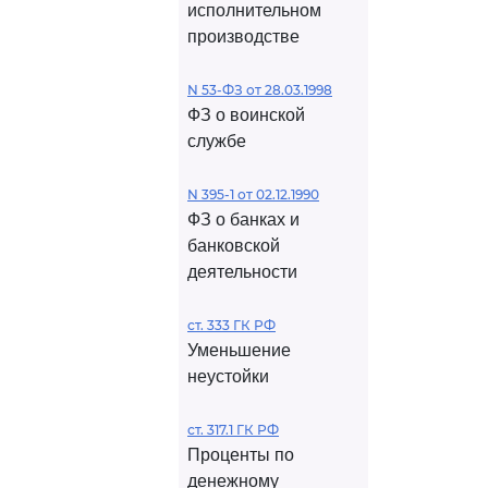
исполнительном
производстве
N 53-ФЗ от 28.03.1998
ФЗ о воинской
службе
N 395-1 от 02.12.1990
ФЗ о банках и
банковской
деятельности
ст. 333 ГК РФ
Уменьшение
неустойки
ст. 317.1 ГК РФ
Проценты по
денежному