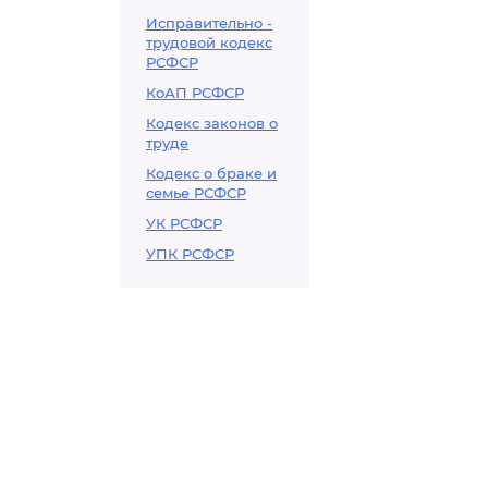
Исправительно -
трудовой кодекс
РСФСР
КоАП РСФСР
Кодекс законов о
труде
Кодекс о браке и
семье РСФСР
УК РСФСР
УПК РСФСР