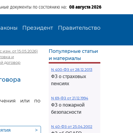
ьные документы по состоянию на:
08 августа 2026
Законы
Президент
Правительство
Популярные статьи
 изм. от 15.05.2026)
товка и
и материалы
ий договор
N 400-ФЗ от 28.12.2013
ФЗ о страховых
говора
пенсиях
N 69-ФЗ от 21.12.1994
учения или по
ФЗ о пожарной
безопасности
N 40-ФЗ от 25.04.2002
нятия
>