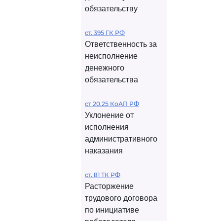
обязательству
ст. 395 ГК РФ
Ответственность за
неисполнение
денежного
обязательства
ст 20.25 КоАП РФ
Уклонение от
исполнения
административного
наказания
ст. 81 ТК РФ
Расторжение
трудового договора
по инициативе