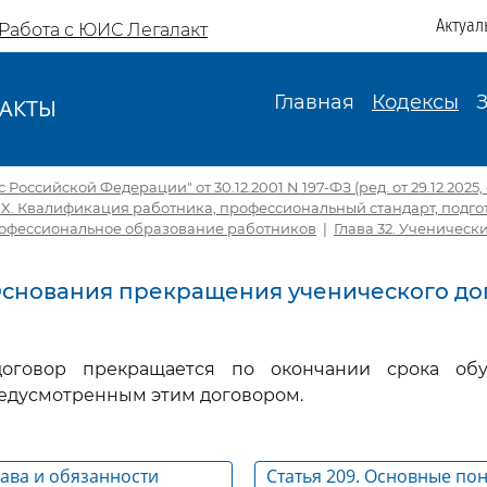
Актуал
Работа с ЮИС Легалакт
Главная
Кодексы
АКТЫ
И
Российской Федерации" от 30.12.2001 N 197-ФЗ (ред. от 29.12.2025, с
IX. Квалификация работника, профессиональный стандарт, подго
офессиональное образование работников
|
Глава 32. Ученическ
 Основания прекращения ученического до
договор прекращается по окончании срока об
едусмотренным этим договором.
рава и обязанности
Статья 209. Основные по