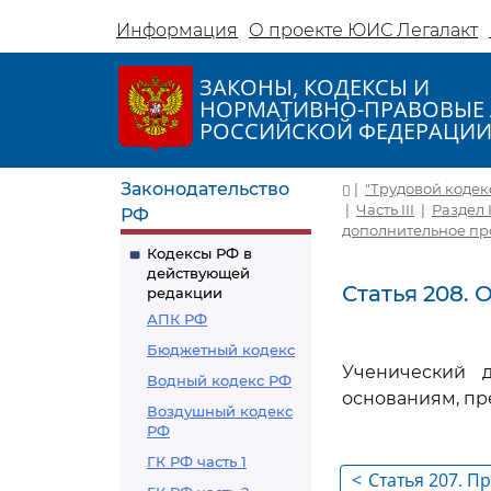
Информация
О проекте ЮИС Легалакт
ЗАКОНЫ, КОДЕКСЫ И
НОРМАТИВНО-ПРАВОВЫЕ 
РОССИЙСКОЙ ФЕДЕРАЦИ
Законодательство
|
"Трудовой кодекс 
|
Часть III
|
Раздел 
РФ
дополнительное пр
Кодексы РФ в
действующей
Статья 208.
редакции
АПК РФ
Бюджетный кодекс
Ученический 
Водный кодекс РФ
основаниям, пр
Воздушный кодекс
РФ
ГК РФ часть 1
<
Статья 207. П