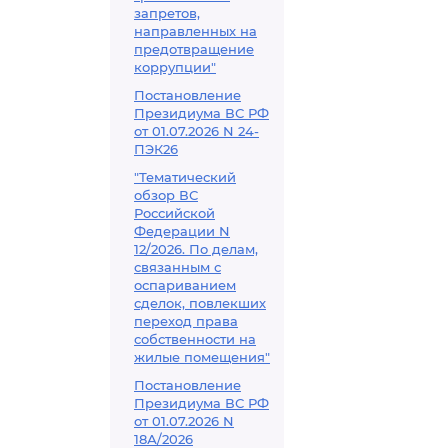
запретов,
направленных на
предотвращение
коррупции"
Постановление
Президиума ВС РФ
от 01.07.2026 N 24-
ПЭК26
"Тематический
обзор ВС
Российской
Федерации N
12/2026. По делам,
связанным с
оспариванием
сделок, повлекших
переход права
собственности на
жилые помещения"
Постановление
Президиума ВС РФ
от 01.07.2026 N
18А/2026