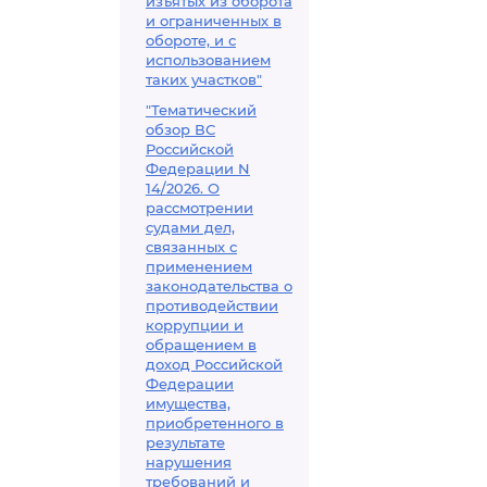
изъятых из оборота
и ограниченных в
обороте, и с
использованием
таких участков"
"Тематический
обзор ВС
Российской
Федерации N
14/2026. О
рассмотрении
судами дел,
связанных с
применением
законодательства о
противодействии
коррупции и
обращением в
доход Российской
Федерации
имущества,
приобретенного в
результате
нарушения
требований и