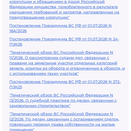
коррупции и обращением в доход Российской
Федерации имущества, приобретенного в результате
нарушения требований и запретов, направленных на
предотвращение коррупции"
Постановление Президиума ВС РФ от 01.07.2026 N
18А/2026
Постановление Президиума ВС РФ от 01.07.2026 N 24-
ПЭК26
"Тематический обзор ВС Российской Федерации N
11/2026. О рассмотрении судами дел, связанных с
правами на земельные участки отдельных категорий
земель, изъятых из оборота и ограниченных в обороте, и
с использованием таких участков"
Постановление Президиума ВС РФ от 01.07.2026 N 272-
ПЭК25
"Тематический обзор ВС Российской Федерации N
13/2026. О судебной практике по делам, связанным с
самовольным строительством"
"Тематический обзор ВС Российской Федерации N
12/2026. По делам, связанным с оспариванием сделок,
повлекших переход права собственности на жилые
помещения"