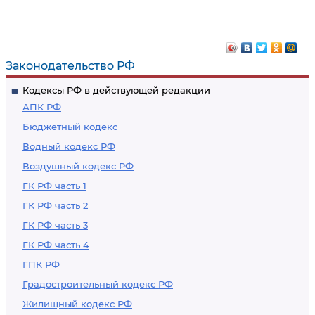
Некоторые
Ограничения на
особенности
занятие трудовой
регулирования труда
деятельностью в
медицинских
сфере образования,
Законодательство РФ
работников
воспитания,
Кодексы РФ в действующей редакции
развития
АПК РФ
несовершеннолетних,
Бюджетный кодекс
организации их
Водный кодекс РФ
отдыха и
Воздушный кодекс РФ
оздоровления,
медицинского
ГК РФ часть 1
обеспечения,
ГК РФ часть 2
социальной защиты
ГК РФ часть 3
и социального
ГК РФ часть 4
обслуживания, в
ГПК РФ
сфере детско-
Градостроительный кодекс РФ
юношеского
Жилищный кодекс РФ
спорта, культуры и