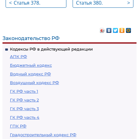
<
Статья 378.
Статья 380.
>
Ответственность за
Обязанность
нарушение прав
работодателя не
профессиональных
препятствовать
союзов
работникам в
Законодательство РФ
осуществлении
Кодексы РФ в действующей редакции
самозащиты
АПК РФ
Бюджетный кодекс
Водный кодекс РФ
Воздушный кодекс РФ
ГК РФ часть 1
ГК РФ часть 2
ГК РФ часть 3
ГК РФ часть 4
ГПК РФ
Градостроительный кодекс РФ