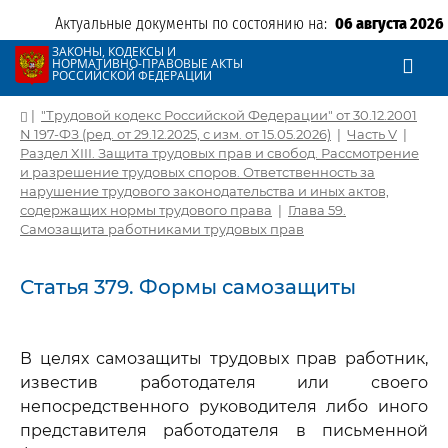
Актуальные документы по состоянию на:
06 августа 2026
ЗАКОНЫ, КОДЕКСЫ И
НОРМАТИВНО-ПРАВОВЫЕ АКТЫ
РОССИЙСКОЙ ФЕДЕРАЦИИ
|
"Трудовой кодекс Российской Федерации" от 30.12.2001
N 197-ФЗ (ред. от 29.12.2025, с изм. от 15.05.2026)
|
Часть V
|
Раздел XIII. Защита трудовых прав и свобод. Рассмотрение
и разрешение трудовых споров. Ответственность за
нарушение трудового законодательства и иных актов,
содержащих нормы трудового права
|
Глава 59.
Самозащита работниками трудовых прав
Статья 379. Формы самозащиты
В целях самозащиты трудовых прав работник,
известив работодателя или своего
непосредственного руководителя либо иного
представителя работодателя в письменной