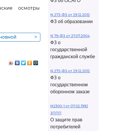
ФЗ об ОСАГО
нские осмотры
N 273-ФЗ от 29.12.2012
ФЗ об образовании
сновной
>
N 79-ФЗ от 27.07.2004
ФЗ о
ботникам в
государственной
и лет
гражданской службе
N 275-ФЗ от 29.12.2012
ФЗ о
государственном
оборонном заказе
N2300-1 от 07.02.1992
ЗППП
О защите прав
потребителей