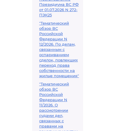
Президиума ВС РФ
от 01.07.2026 N 272-
ПЭК25
"Тематический
обзор ВС
Российской
Федерации N
12/2026. По делам,
связанным с
оспариванием
сделок, повлекших
переход права
собственности на
жилые помещения"
"Тематический
обзор ВС
Российской
Федерации N
11/2026. О
рассмотрении
судами дел,
связанных с
правами на