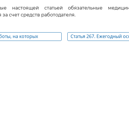
ные настоящей статьей обязательные медици
за счет средств работодателя.
аботы, на которых
Статья 267. Ежегодный о
применение труда лиц в
оплачиваемый отпуск ра
осемнадцати лет
возрасте до восемнадцат