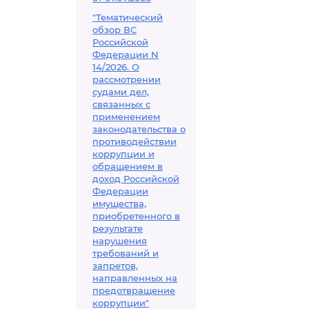
"Тематический
обзор ВС
Российской
Федерации N
14/2026. О
рассмотрении
судами дел,
связанных с
применением
законодательства о
противодействии
коррупции и
обращением в
доход Российской
Федерации
имущества,
приобретенного в
результате
нарушения
требований и
запретов,
направленных на
предотвращение
коррупции"