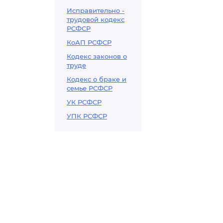
Исправительно -
трудовой кодекс
РСФСР
КоАП РСФСР
Кодекс законов о
труде
Кодекс о браке и
семье РСФСР
УК РСФСР
УПК РСФСР