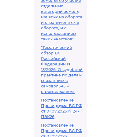
земельные участки
отдельных
категорий земель,
изъятых из оборота
и ограниченных в
обороте, и с
использованием
таких участков"
"Тематический
обзор ВС
Российской
Федерации N
13/2026. О судебной
практике по делам,
связанным с
самовольным
строительством"
Постановление
Президиума ВС РФ
от 01.07.2026 N 24-
ПЭК26
Постановление
Президиума ВС РФ
от 01.07.2026