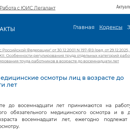
Актуал
Работа с ЮИС Легалакт
Главная
Кодексы
АКТЫ
И
Российской Федерации" от 30.12.2001 N 197-ФЗ (ред. от 29.12.2025, с
XII. Особенности регулирования труда отдельных категорий раб
рования труда работников в возрасте до восемнадцати лет
 Медицинские осмотры лиц в возрасте до
и лет
те до восемнадцати лет принимаются на работ
ого обязательного медицинского осмотра и в 
зраста восемнадцати лет, ежегодно подлежат
смотру.