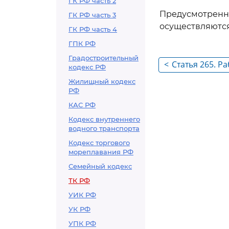
ГК РФ часть 2
Предусмотрен
ГК РФ часть 3
осуществляются 
ГК РФ часть 4
ГПК РФ
Градостроительный
<
Статья 265. Р
кодекс РФ
запрещается 
Жилищный кодекс
возрасте до в
РФ
КАС РФ
Кодекс внутреннего
водного транспорта
Кодекс торгового
мореплавания РФ
Семейный кодекс
ТК РФ
УИК РФ
УК РФ
УПК РФ