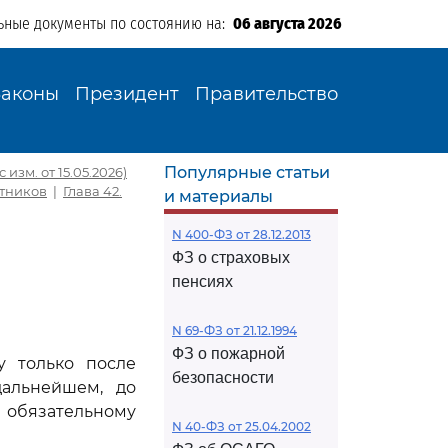
ьные документы по состоянию на:
06 августа 2026
Законы
Президент
Правительство
Популярные статьи
 изм. от 15.05.2026)
отников
|
Глава 42.
и материалы
N 400-ФЗ от 28.12.2013
ФЗ о страховых
пенсиях
N 69-ФЗ от 21.12.1994
ФЗ о пожарной
у только после
безопасности
дальнейшем, до
 обязательному
N 40-ФЗ от 25.04.2002