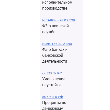
исполнительном
производстве
N 53-ФЗ от 28.03.1998
ФЗ о воинской
службе
N 395-1 от 02.12.1990
ФЗ о банках и
банковской
деятельности
ст. 333 ГК РФ
Уменьшение
неустойки
ст. 317.1 ГК РФ
Проценты по
денежному