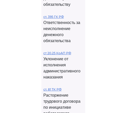
обязательству
ст. 395 ГК РФ
Ответственность за
неисполнение
денежного
обязательства
ст 20.25 КоАП РФ
Уклонение от
исполнения
административного
наказания
ст. 81 ТК РФ
Расторжение
трудового договора
по инициативе