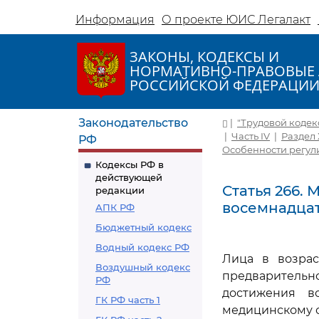
Информация
О проекте ЮИС Легалакт
ЗАКОНЫ, КОДЕКСЫ И
НОРМАТИВНО-ПРАВОВЫЕ 
РОССИЙСКОЙ ФЕДЕРАЦИ
Законодательство
|
"Трудовой кодекс 
|
Часть IV
|
Раздел 
РФ
Особенности регули
Кодексы РФ в
действующей
Статья 266.
редакции
восемнадцат
АПК РФ
Бюджетный кодекс
Водный кодекс РФ
Лица в возрас
Воздушный кодекс
предварительн
РФ
достижения во
ГК РФ часть 1
медицинскому о