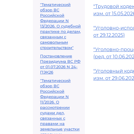
"Тематический
"Трудовой кодекс
обзор ВС
изм. от 15.05.202
Российской
Федерации N
13/2026. О судебной
"Уголовно-испол
практике по делам,
от 29.12.2025)
связанным с
самовольным
строительством"
"Уголовно-проце
Постановление
(ред. от 10.06.20
Президиума ВС РФ
от 01.07.2026 N 24-
"Уголовный коде
ПЭК26
изм. от 29.06.202
"Тематический
обзор ВС
Российской
Федерации N
11/2026. О
рассмотрении
судами дел,
связанных с
правами на
земельные участки