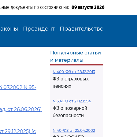
ьные документы по состоянию на:
09 августа 2026
Законы
Президент
Правительство
Популярные статьи
и материалы
N 400-ФЗ от 28.12.2013
ФЗ о страховых
пенсиях
07.2002 N 95-
N 69-ФЗ от 21.12.1994
ФЗ о пожарной
. от 26.06.2026)
безопасности
N 40-ФЗ от 25.04.2002
29.12.2025) (с