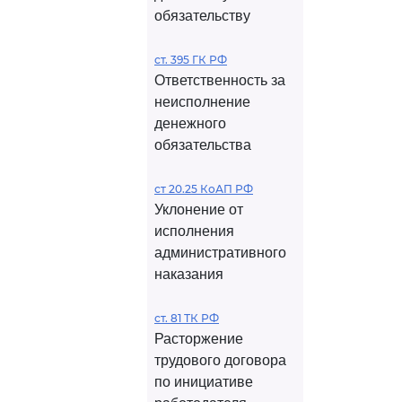
обязательству
ст. 395 ГК РФ
Ответственность за
неисполнение
денежного
обязательства
ст 20.25 КоАП РФ
Уклонение от
исполнения
административного
наказания
ст. 81 ТК РФ
Расторжение
трудового договора
по инициативе