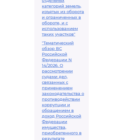
отдельных
категорий земель,
изъятых из оборота
и ограниченных в
обороте, и с
использованием
таких участков"
"Тематический
обзор ВС
Российской
Федерации N
14/2026. О
рассмотрении
судами дел,
связанных с
применением
законодательства о
противодействии
коррупции и
обращением в
доход Российской
Федерации
имущества,
приобретенного в
результате