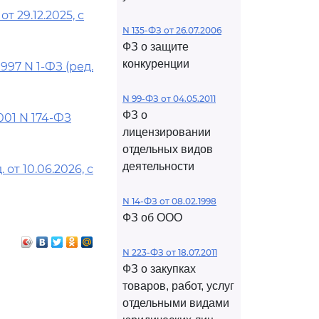
т 29.12.2025, с
N 135-ФЗ от 26.07.2006
ФЗ о защите
конкуренции
97 N 1-ФЗ (ред.
N 99-ФЗ от 04.05.2011
ФЗ о
001 N 174-ФЗ
лицензировании
отдельных видов
деятельности
от 10.06.2026, с
N 14-ФЗ от 08.02.1998
ФЗ об ООО
N 223-ФЗ от 18.07.2011
ФЗ о закупках
товаров, работ, услуг
отдельными видами