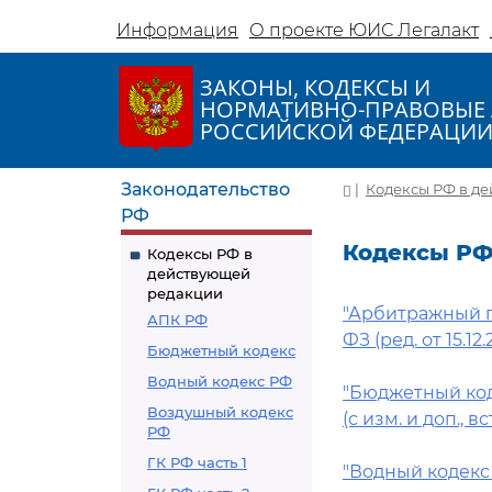
Информация
О проекте ЮИС Легалакт
ЗАКОНЫ, КОДЕКСЫ И
НОРМАТИВНО-ПРАВОВЫЕ 
РОССИЙСКОЙ ФЕДЕРАЦИ
Законодательство
|
Кодексы РФ в д
РФ
Кодексы РФ
Кодексы РФ в
действующей
редакции
"Арбитражный п
АПК РФ
ФЗ (ред. от 15.12.
Бюджетный кодекс
Водный кодекс РФ
"Бюджетный коде
Воздушный кодекс
(с изм. и доп., вс
РФ
ГК РФ часть 1
"Водный кодекс 