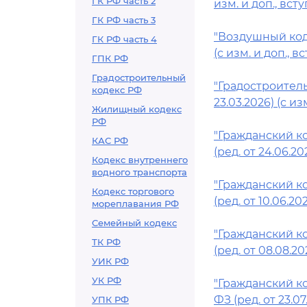
ГК РФ часть 2
изм. и доп., всту
ГК РФ часть 3
"Воздушный коде
ГК РФ часть 4
(с изм. и доп., в
ГПК РФ
Градостроительный
"Градостроитель
кодекс РФ
23.03.2026) (с из
Жилищный кодекс
РФ
"Гражданский ко
КАС РФ
(ред. от 24.06.20
Кодекс внутреннего
водного транспорта
"Гражданский ко
Кодекс торгового
(ред. от 10.06.20
мореплавания РФ
Семейный кодекс
"Гражданский ко
ТК РФ
(ред. от 08.08.20
УИК РФ
УК РФ
"Гражданский ко
ФЗ (ред. от 23.07
УПК РФ