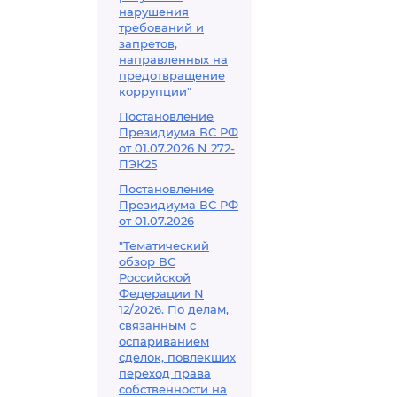
нарушения
требований и
запретов,
направленных на
предотвращение
коррупции"
Постановление
Президиума ВС РФ
от 01.07.2026 N 272-
ПЭК25
Постановление
Президиума ВС РФ
от 01.07.2026
"Тематический
обзор ВС
Российской
Федерации N
12/2026. По делам,
связанным с
оспариванием
сделок, повлекших
переход права
собственности на