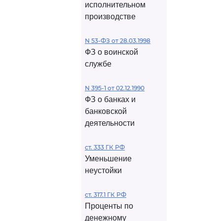
исполнительном
производстве
N 53-ФЗ от 28.03.1998
ФЗ о воинской
службе
N 395-1 от 02.12.1990
ФЗ о банках и
банковской
деятельности
ст. 333 ГК РФ
Уменьшение
неустойки
ст. 317.1 ГК РФ
Проценты по
денежному