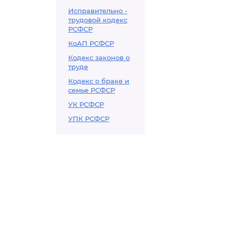
Исправительно -
трудовой кодекс
РСФСР
КоАП РСФСР
Кодекс законов о
труде
Кодекс о браке и
семье РСФСР
УК РСФСР
УПК РСФСР