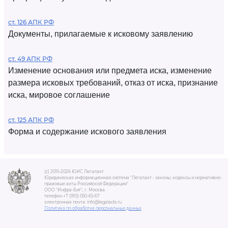
ст. 126 АПК РФ
Документы, прилагаемые к исковому заявлению
ст. 49 АПК РФ
Изменение основания или предмета иска, изменение
размера исковых требований, отказ от иска, признание
иска, мировое соглашение
ст. 125 АПК РФ
Форма и содержание искового заявления
(c) 2015-2026 ЮИС Легалакт
Юридическая информационная система "Легалакт - законы, кодексы и нормативно-
правовые акты Российской Федерации"
ООО "Инфра-Бит", г. Москва.
телефон +7 (910) 050-65-67
электронная почта: info@legalacts.ru
Политика по обработке персональных данных