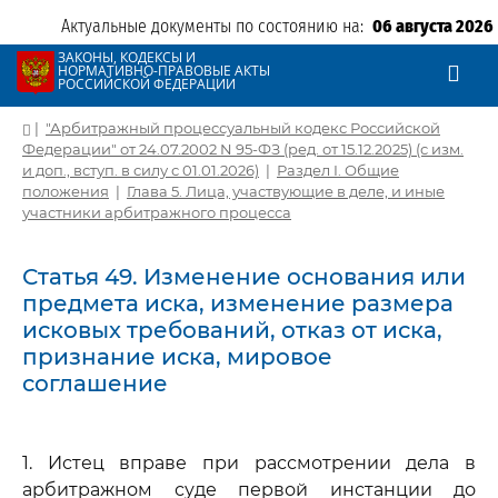
Актуальные документы по состоянию на:
06 августа 2026
ЗАКОНЫ, КОДЕКСЫ И
НОРМАТИВНО-ПРАВОВЫЕ АКТЫ
РОССИЙСКОЙ ФЕДЕРАЦИИ
|
"Арбитражный процессуальный кодекс Российской
Федерации" от 24.07.2002 N 95-ФЗ (ред. от 15.12.2025) (с изм.
и доп., вступ. в силу с 01.01.2026)
|
Раздел I. Общие
положения
|
Глава 5. Лица, участвующие в деле, и иные
участники арбитражного процесса
Статья 49. Изменение основания или
предмета иска, изменение размера
исковых требований, отказ от иска,
признание иска, мировое
соглашение
1. Истец вправе при рассмотрении дела в
арбитражном суде первой инстанции до