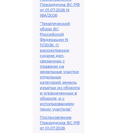
Президиума ВС РФ
от 01.07.2026 N
18А/2026
"Тематический
обзор ВС
Российской
Федерации N
11/2026. О
рассмотрении
судами дел,
связанных с
правами на
земельные участки
отдельных
категорий земель,
изъятых из оборота
и ограниченных в
обороте, и с
использованием
таких участков"
Постановление
Президиума ВС РФ
от 01.07.2026