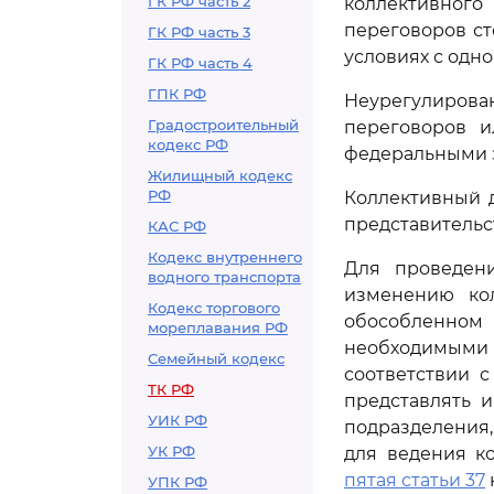
ГК РФ часть 2
коллективного
переговоров с
ГК РФ часть 3
условиях с одн
ГК РФ часть 4
ГПК РФ
Неурегулирова
Градостроительный
переговоров и
кодекс РФ
федеральными 
Жилищный кодекс
РФ
Коллективный д
представительс
КАС РФ
Кодекс внутреннего
Для проведени
водного транспорта
изменению кол
Кодекс торгового
обособленном 
мореплавания РФ
необходимыми 
Семейный кодекс
соответствии 
ТК РФ
представлять 
УИК РФ
подразделения
УК РФ
для ведения к
пятая статьи 37
УПК РФ