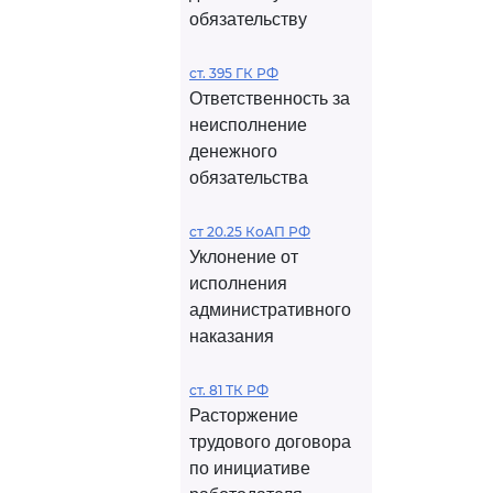
обязательству
ст. 395 ГК РФ
Ответственность за
неисполнение
денежного
обязательства
ст 20.25 КоАП РФ
Уклонение от
исполнения
административного
наказания
ст. 81 ТК РФ
Расторжение
трудового договора
по инициативе