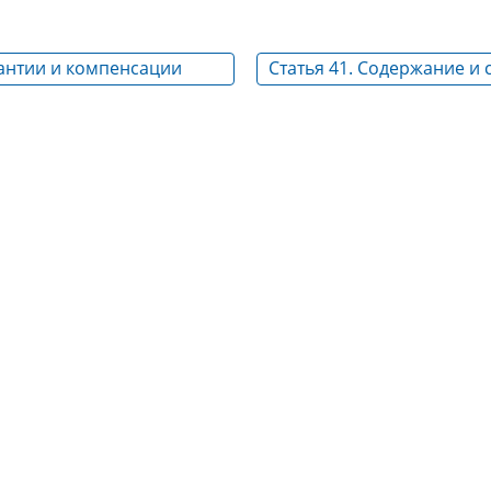
рантии и компенсации
Статья 41. Содержание и 
вующим в коллективных
коллективного договора