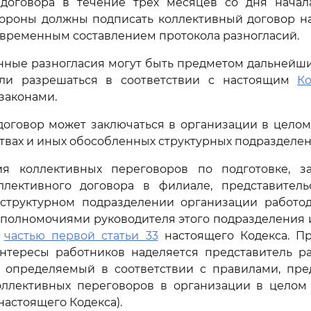
 договора в течение трех месяцев со дня начал
тороны должны подписать коллективный договор на
овременным составлением протокола разногласий.
нные разногласия могут быть предметом дальнейши
ли разрешаться в соответствии с настоящим
К
законами.
оговор может заключаться в организации в целом,
твах и иных обособленных структурных подразделен
я коллективных переговоров по подготовке, 
лективного договора в филиале, представител
структурном подразделении организации работод
полномочиями руководителя этого подразделения и
с
частью первой статьи 33
настоящего Кодекса. П
интересы работников наделяется представитель ра
, определяемый в соответствии с правилами, пр
оллективных переговоров в организации в целом 
настоящего Кодекса).