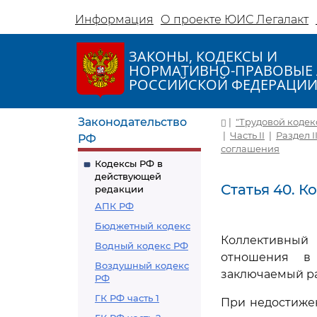
Информация
О проекте ЮИС Легалакт
ЗАКОНЫ, КОДЕКСЫ И
НОРМАТИВНО-ПРАВОВЫЕ 
РОССИЙСКОЙ ФЕДЕРАЦИ
Законодательство
|
"Трудовой кодекс 
|
Часть II
|
Раздел I
РФ
соглашения
Кодексы РФ в
действующей
Статья 40. 
редакции
АПК РФ
Бюджетный кодекс
Коллективный
Водный кодекс РФ
отношения в
Воздушный кодекс
заключаемый ра
РФ
ГК РФ часть 1
При недостиже