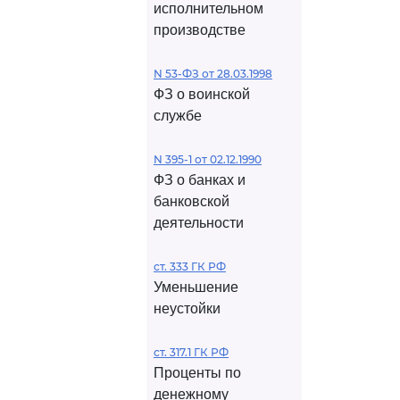
исполнительном
производстве
N 53-ФЗ от 28.03.1998
ФЗ о воинской
службе
N 395-1 от 02.12.1990
ФЗ о банках и
банковской
деятельности
ст. 333 ГК РФ
Уменьшение
неустойки
ст. 317.1 ГК РФ
Проценты по
денежному