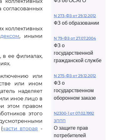
ФЗ об ОСАГО
а коллективных
 согласованных
N 273-ФЗ от 29.12.2012
ФЗ об образовании
х коллективных
одексом
, иными
N 79-ФЗ от 27.07.2004
ФЗ о
государственной
 в ее филиалах,
гражданской службе
иях.
заключению или
N 275-ФЗ от 29.12.2012
ФЗ о
ьстве или ином
государственном
атель наделяет
оборонном заказе
ли иное лицо в
ри этом правом
ботников этого
N2300-1 от 07.02.1992
едусмотренными
ЗППП
О защите прав
(
части вторая
-
потребителей