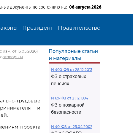
ьные документы по состоянию на:
06 августа 2026
Законы
Президент
Правительство
Популярные статьи
 изм. от 15.05.2026)
 договоры и
и материалы
N 400-ФЗ от 28.12.2013
ФЗ о страховых
пенсиях
N 69-ФЗ от 21.12.1994
льно-трудовые
ФЗ о пожарной
ринимателя и
безопасности
ей.
жениям проекта
N 40-ФЗ от 25.04.2002