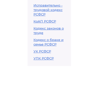
Исправительно -
трудовой кодекс
РСФСР
КоАП РСФСР
Кодекс законов о
труде
Кодекс о браке и
семье РСФСР
УК РСФСР
УПК РСФСР