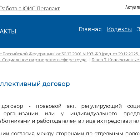
Актуал
Работа с ЮИС Легалакт
Главная
Кодексы
АКТЫ
И
Российской Федерации" от 30.12.2001 N 197-ФЗ (ред. от 29.12.2025, с
I. Социальное партнерство в сфере труда
|
Глава 7. Коллективные
Коллективный договор
 договор - правовой акт, регулирующий социа
 организации или у индивидуального предп
ботниками и работодателем в лице их представител
нии согласия между сторонами по отдельным поло