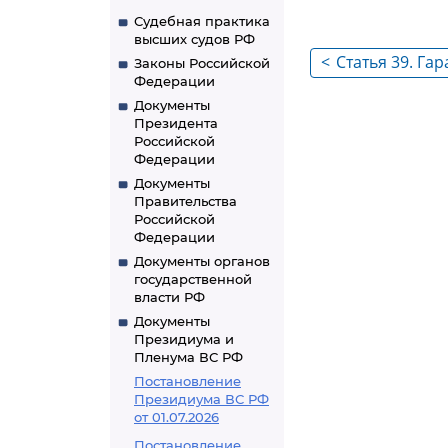
Судебная практика
высших судов РФ
<
Статья 39. Га
Законы Российской
Федерации
лицам, участ
Документы
переговорах
Президента
Российской
Федерации
Документы
Правительства
Российской
Федерации
Документы органов
государственной
власти РФ
Документы
Президиума и
Пленума ВС РФ
Постановление
Президиума ВС РФ
от 01.07.2026
Постановление