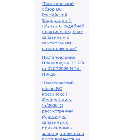
"Тематический
обзор ВС
Российской
Федерации N
13/2026. О судебной
практике по делам,
связанным с
самовольным
строительством"
Постановление
Президиума ВС РФ
от 01.07.2026 N 24-
ПЭК26
"Тематический
обзор ВС
Российской
Федерации N
14/2026. О
рассмотрении
судами дел,
связанных с
применением
законодательства о
противодействии