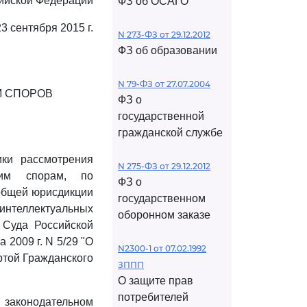
ийской Федерации
ФЗ об ОСАГО
23 сентября 2015 г.
N 273-ФЗ от 29.12.2012
ФЗ об образовании
N 79-ФЗ от 27.07.2004
М СПОРОВ
ФЗ о
государственной
гражданской службе
ки рассмотрения
N 275-ФЗ от 29.12.2012
ким спорам, по
ФЗ о
общей юрисдикции
государственном
интеллектуальных
оборонном заказе
 Суда Российской
2009 г. N 5/29 "О
N2300-1 от 07.02.1992
ртой Гражданского
ЗППП
О защите прав
потребителей
аконодательном