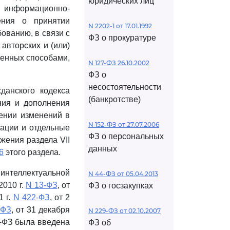
юридических лиц
 информационно-
ения о принятии
N 2202-1 от 17.01.1992
ованию, в связи с
ФЗ о прокуратуре
авторских и (или)
ченных способами,
N 127-ФЗ 26.10.2002
ФЗ о
несостоятельности
данского кодекса
(банкротстве)
ния и дополнения
сении изменений в
N 152-ФЗ от 27.07.2006
рации и отдельные
ФЗ о персональных
жения раздела VII
данных
6
этого раздела.
нтеллектуальной
N 44-ФЗ от 05.04.2013
2010 г.
N 13-ФЗ
, от
ФЗ о госзакупках
1 г.
N 422-ФЗ
, от 2
-ФЗ
, от 31 декабря
N 229-ФЗ от 02.10.2007
7-ФЗ была введена
ФЗ об