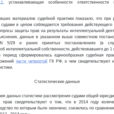
.1
, устанавливающая особенности ответственности 
ивших материалов судебной практики показало, что при 
 судами в целом соблюдаются требования действующего 
просы защиты прав на результаты интеллектуальной деят
ъяснения, данные в указанном выше совместном постан
N 5/29 и ранее принятых постановлениях (в слу
об интеллектуальной собственности, действовавшего до 1 я
 период сформировалась единообразная судебная пра
ложений
части четвертой
ГК РФ, о чем свидетельствуют 
истики.
Статистические данные
ния данных статистики рассмотрения судами общей юрисди
х прав свидетельствуют о том, что в 2014 году колич
водство по которым было окончено, снизилось по сравнен