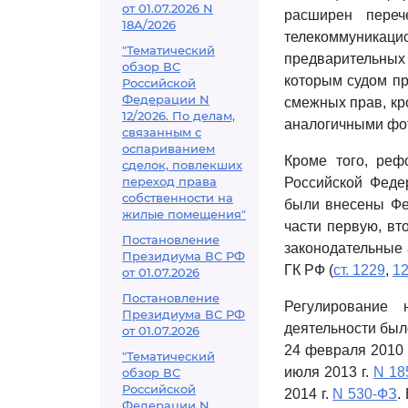
от 01.07.2026 N
расширен переч
18А/2026
телекоммуникац
"Тематический
предварительных 
обзор ВС
которым судом пр
Российской
Федерации N
смежных прав, кр
12/2026. По делам,
аналогичными фо
связанным с
оспариванием
Кроме того, ре
сделок, повлекших
переход права
Российской Феде
собственности на
были внесены Ф
жилые помещения"
части первую, вт
Постановление
законодательные 
Президиума ВС РФ
ГК РФ (
ст. 1229
,
1
от 01.07.2026
Постановление
Регулирование 
Президиума ВС РФ
деятельности был
от 01.07.2026
24 февраля 2010 
"Тематический
июля 2013 г.
N 18
обзор ВС
Российской
2014 г.
N 530-ФЗ
.
Федерации N