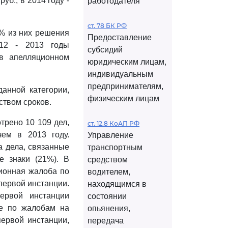
уб., в 2014 году -
работодателя
ст. 78 БК РФ
4% из них решения
Предоставление
012 - 2013 годы
субсидий
 в апелляционном
юридическим лицам,
индивидуальным
предпринимателям,
анной категории,
физическим лицам
твом сроков.
трено 10 109 дел,
ст. 12.8 КоАП РФ
чем в 2013 году.
Управление
а дела, связанные
транспортным
е знаки (21%). В
средством
ионная жалоба по
водителем,
первой инстанции.
находящимся в
ервой инстанции
состоянии
ле по жалобам на
опьянения,
ервой инстанции,
передача