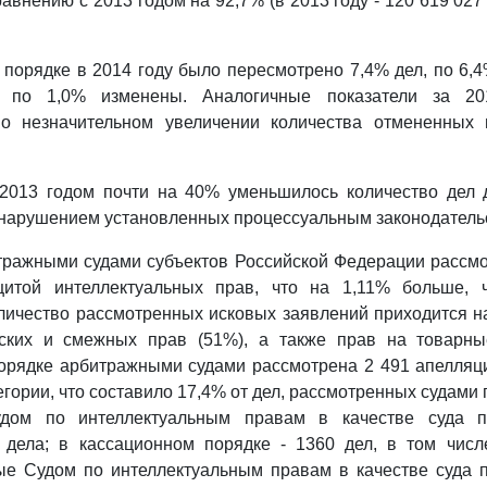
авнению с 2013 годом на 92,7% (в 2013 году - 120 619 027 р
порядке в 2014 году было пересмотрено 7,4% дел, по 6,
 по 1,0% изменены. Аналогичные показатели за 2
 о незначительном увеличении количества отмененных
2013 годом почти на 40% уменьшилось количество дел д
нарушением установленных процессуальным законодательс
тражными судами субъектов Российской Федерации рассмо
итой интеллектуальных прав, что на 1,11% больше, 
ичество рассмотренных исковых заявлений приходится н
ских и смежных прав (51%), а также прав на товарны
орядке арбитражными судами рассмотрена 2 491 апелляц
гории, что составило 17,4% от дел, рассмотренных судами 
дом по интеллектуальным правам в качестве суда п
 дела; в кассационном порядке - 1360 дел, в том чис
ые Судом по интеллектуальным правам в качестве суда п