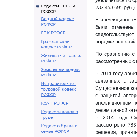
увеличились по ср
Кодексы СССР и
232 453 695 руб.).
РСФСР
Водный кодекс
В апелляционном 
РСФСР
были отменены,
ГПК РСФСР
свидетельствуют
Гражданский
порядке решений.
кодекс РСФСР
По сравнению с 
Жилищный кодекс
РСФСР
рассмотренных с 
Земельный кодекс
В 2014 году арби
РСФСР
связанных с защ
Исправительно -
Существенное кол
трудовой кодекс
РСФСР
с защитой автор
апелляционном п
КоАП РСФСР
делам данной кате
Кодекс законов о
труде
В 2014 году Су
рассмотрено 783
Кодекс о браке и
семье РСФСР
решения, принят