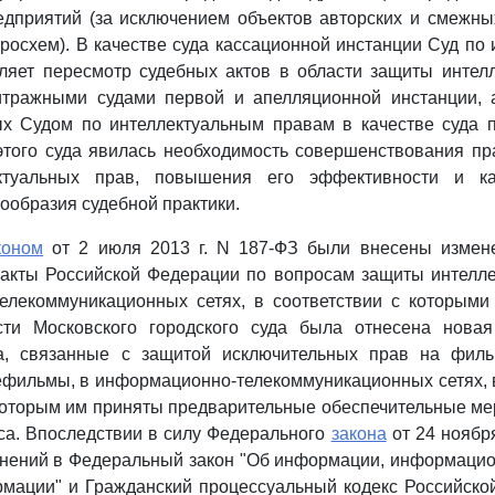
редприятий (за исключением объектов авторских и смежны
росхем). В качестве суда кассационной инстанции Суд по
ляет пересмотр судебных актов в области защиты интелл
тражными судами первой и апелляционной инстанции, 
ых Судом по интеллектуальным правам в качестве суда п
этого суда явилась необходимость совершенствования пр
ктуальных прав, повышения его эффективности и ка
ообразия судебной практики.
коном
от 2 июля 2013 г. N 187-ФЗ были внесены измен
 акты Российской Федерации по вопросам защиты интелле
елекоммуникационных сетях, в соответствии с которыми 
сти Московского городского суда была отнесена новая
а, связанные с защитой исключительных прав на фил
фильмы, в информационно-телекоммуникационных сетях, в
 которым им приняты предварительные обеспечительные ме
а. Впоследствии в силу Федерального
закона
от 24 ноября
енений в Федеральный закон "Об информации, информацио
рмации" и Гражданский процессуальный кодекс Российско