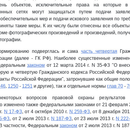
ень объектов, исключительные права на которые в
ионных сетях могут защищаться путем подачи заявл
обеспечительных мер и подачи искового заявления по треб
иняты такие меры. К их числу были отнесены все объекты 
оме фотографических произведений и произведений, полу
тографии.
формированию подверглась и сама
часть четвертая
Граж
рации (далее - ГК РФ). Наиболее существенные измене
едеральным
законом
от 12 марта 2014 г. N 35-ФЗ "О вне
орую и четвертую Гражданского кодекса Российской Феде
акты Российской Федерации", затронувшие как общие поло
246
,
1250
-
1251
и другие), так и отдельные нормы
глав 70
-
7
некоторых вопросов правовой охраны результатов и
о изменено также федеральными законами от 21 февраля 
г.
N 17-ФЗ
, от 4 октября 2010 г.
N 259-ФЗ
, от 8 декабря 201
5-ФЗ
, от 2 июля 2013 г.
N 187-ФЗ
, от 23 июля 2013 г.
N 222
 В частности, Федеральным
законом
от 2 июля 2013 г. N 18