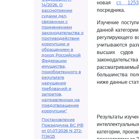
новая
ст. 1253
14/2026. О
посредника.
рассмотрении
судами дел,
связанных с
Изучение поступ
применением
данной категории
законодательства о
регулирующего во
противодействии
коррупции и
учитываются раз
обращением в
высших судов 
доход Российской
законодательства 
Федерации
имущества,
рассматриваемый
приобретенного в
большинства по
результате
ниже данные стат
нарушения
требований и
запретов,
направленных на
предотвращение
коррупции"
Результаты изуче
Постановление
интеллектуальны
Президиума ВС РФ
от 01.07.2026 N 272-
категории, произ
ПЭК25