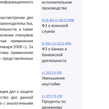
информационного
исполнительном
производстве
рассмотрении дел
N 53-ФЗ от 28.03.1998
законодательства,
ФЗ о воинской
ельности, а также
службе
овлении пленумов
чае применения
N 395-1 от 02.12.1990
нваря 2008 г.). За
ФЗ о банках и
ктика применения
банковской
и представленные
деятельности
ст. 333 ГК РФ
Уменьшение
неустойки
кции дел о защите
ст. 317.1 ГК РФ
ество дел данной
Проценты по
ию с аналогичными
денежному