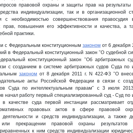
опросов правовой охраны и защиты прав на результаты 
средства индивидуализации, так и в организационной ст
и с необходимостью совершенствования правосудия
х прав, повышения его эффективности и качества, а т
ебной практики.
вии с Федеральным конституционным
законом
от 6 декабря 
ий в Федеральный конституционный закон "О судебной с
деральный конституционный закон "Об арбитражных су
язи с созданием в системе арбитражных судов Суда по 
ральным
законом
от 8 декабря 2011 г. N 422-ФЗ "О внес
одательные акты Российской Федерации в связи с соз
дов Суда по интеллектуальным правам" с 3 июля 2013
в начал работу первый специализированный суд - Суд по
 в качестве суда первой инстанции рассматривает о
ормативных правовых актов в сфере правовой охра
й деятельности и средств индивидуализации, а также 
 или прекращении правовой охраны результатов и
приравненных к ним средств индивидуализации юридическ