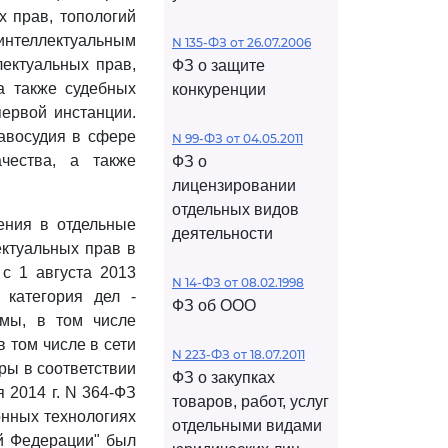
х прав, топологий
 интеллектуальным
N 135-ФЗ от 26.07.2006
ектуальных прав,
ФЗ о защите
а также судебных
конкуренции
ервой инстанции.
авосудия в сфере
N 99-ФЗ от 04.05.2011
чества, а также
ФЗ о
лицензировании
отдельных видов
ения в отдельные
деятельности
ктуальных прав в
с 1 августа 2013
N 14-ФЗ от 08.02.1998
 категория дел -
ФЗ об ООО
ьмы, в том числе
 том числе в сети
N 223-ФЗ от 18.07.2011
ры в соответствии
ФЗ о закупках
 2014 г. N 364-ФЗ
товаров, работ, услуг
нных технологиях
отдельными видами
й Федерации" был