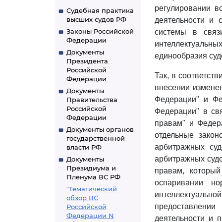
регулировании в
Судебная практика
высших судов РФ
деятельности и 
Законы Российской
системы в связ
Федерации
интеллектуальны
Документы
единообразия суд
Президента
Российской
Так, в соответст
Федерации
внесении изменен
Документы
Федерации" и Фе
Правительства
Российской
Федерации" в св
Федерации
правам" и Феде
Документы органов
отдельные закон
государственной
арбитражных су
власти РФ
арбитражных судо
Документы
Президиума и
правам, который
Пленума ВС РФ
оспаривании н
"Тематический
интеллектуально
обзор ВС
предоставлении
Российской
Федерации N
деятельности и 