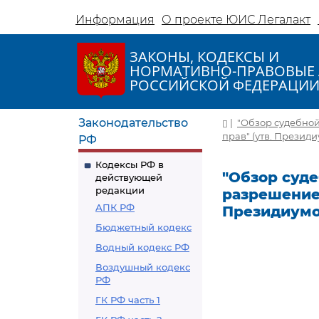
Информация
О проекте ЮИС Легалакт
ЗАКОНЫ, КОДЕКСЫ И
НОРМАТИВНО-ПРАВОВЫЕ 
РОССИЙСКОЙ ФЕДЕРАЦИ
Законодательство
|
"Обзор судебной
прав" (утв. Президи
РФ
Кодексы РФ в
"Обзор суде
действующей
редакции
разрешением
АПК РФ
Президиумом
Бюджетный кодекс
Водный кодекс РФ
Воздушный кодекс
РФ
ГК РФ часть 1