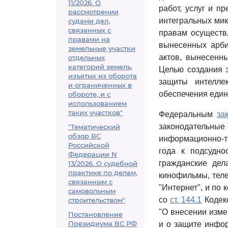
11/2026. О
работ, услуг и п
рассмотрении
интегральных мик
судами дел,
связанных с
правам осуществ
правами на
вынесенных арби
земельные участки
актов, вынесенн
отдельных
категорий земель,
Целью создания 
изъятых из оборота
защиты интелле
и ограниченных в
обеспечения един
обороте, и с
использованием
таких участков"
Федеральным
за
законодательные
"Тематический
обзор ВС
информационно-т
Российской
года к подсудно
Федерации N
гражданские дел
13/2026. О судебной
практике по делам,
кинофильмы, теле
связанным с
"Интернет", и по
самовольным
со
ст. 144.1
Кодекс
строительством"
"О внесении изм
Постановление
Президиума ВС РФ
и о защите инфо