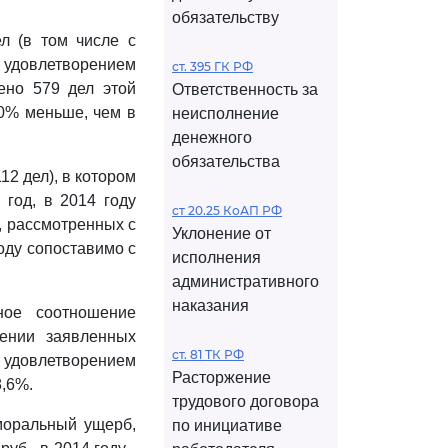
обязательству
л (в том числе с
с удовлетворением
ст. 395 ГК РФ
ено 579 дел этой
Ответственность за
,0% меньше, чем в
неисполнение
денежного
обязательства
2 дел), в котором
год, в 2014 году
ст 20.25 КоАП РФ
, рассмотренных с
Уклонение от
оду сопоставимо с
исполнения
административного
наказания
ное соотношение
ении заявленных
ст. 81 ТК РФ
 удовлетворением
Расторжение
8,6%.
трудового договора
моральный ущерб,
по инициативе