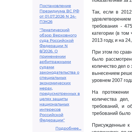
показателями за 2
Постановление
Президиума ВС РФ
Так, если в 201
от 01.07.2026 N 24-
удовлетворением 
ПЭК26
требования - 47
"Тематический
категории (в том
обзор Верховного
2013 году, и на 2
суда Российской
Федерации N
8/2026. О
При этом по срав
применении
было рассмотрен
арбитражными
количество дел о
судами
законодательства о
вынесением решен
специальных
уровнем 2007 год
экономических
мерах,
На протяжении 
предусмотренных в
целях защиты
количества дел
национальных
требований, и о
интересов
требований было р
Российской
Федерации"
Присужденные к 
Подробнее...