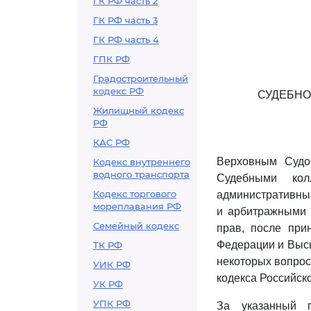
ГК РФ часть 2
ГК РФ часть 3
ГК РФ часть 4
ГПК РФ
Градостроительный
кодекс РФ
СУДЕБНО
Жилищный кодекс
РФ
КАС РФ
Верховным Судо
Кодекс внутреннего
водного транспорта
Судебными кол
Кодекс торгового
административны
мореплавания РФ
и арбитражными 
Семейный кодекс
прав, после при
Федерации и Высш
ТК РФ
некоторых вопрос
УИК РФ
кодекса Российск
УК РФ
УПК РФ
За указанный 