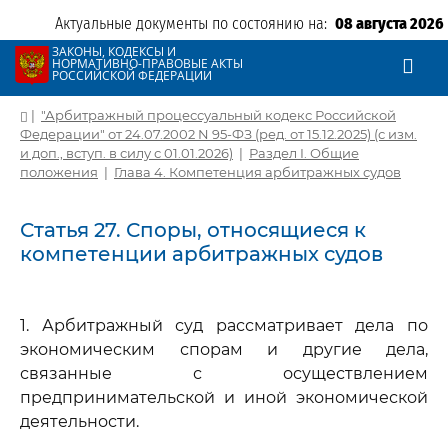
Актуальные документы по состоянию на:
08 августа 2026
ЗАКОНЫ, КОДЕКСЫ И
НОРМАТИВНО-ПРАВОВЫЕ АКТЫ
РОССИЙСКОЙ ФЕДЕРАЦИИ
|
"Арбитражный процессуальный кодекс Российской
Федерации" от 24.07.2002 N 95-ФЗ (ред. от 15.12.2025) (с изм.
и доп., вступ. в силу с 01.01.2026)
|
Раздел I. Общие
положения
|
Глава 4. Компетенция арбитражных судов
Статья 27. Споры, относящиеся к
компетенции арбитражных судов
1. Арбитражный суд рассматривает дела по
экономическим спорам и другие дела,
связанные с осуществлением
предпринимательской и иной экономической
деятельности.