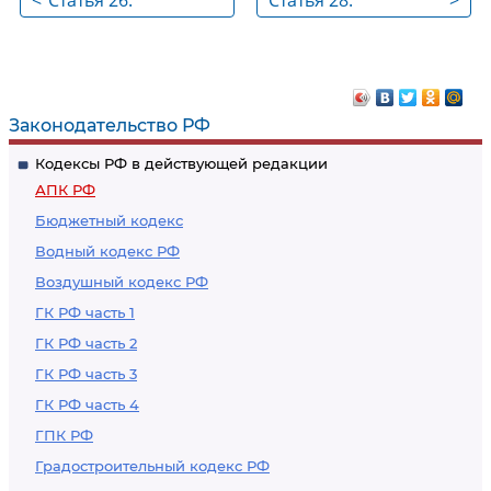
<
Статья 26.
Статья 28.
>
Последствия
Компетенция
удовлетворения
арбитражных судов
заявления об отводе
по экономическим
спорам и иным
Законодательство РФ
делам,
Кодексы РФ в действующей редакции
возникающим из
АПК РФ
гражданских
Бюджетный кодекс
правоотношений
Водный кодекс РФ
Воздушный кодекс РФ
ГК РФ часть 1
ГК РФ часть 2
ГК РФ часть 3
ГК РФ часть 4
ГПК РФ
Градостроительный кодекс РФ