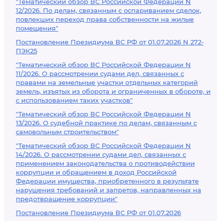
"Тематический обзор ВС Российской Федерации N
12/2026. По делам, связанным с оспариванием сделок,
повлекших переход права собственности на жилые
помещения"
Постановление Президиума ВС РФ от 01.07.2026 N 272-
ПЭК25
"Тематический обзор ВС Российской Федерации N
11/2026. О рассмотрении судами дел, связанных с
правами на земельные участки отдельных категорий
земель, изъятых из оборота и ограниченных в обороте, и
с использованием таких участков"
"Тематический обзор ВС Российской Федерации N
13/2026. О судебной практике по делам, связанным с
самовольным строительством"
"Тематический обзор ВС Российской Федерации N
14/2026. О рассмотрении судами дел, связанных с
применением законодательства о противодействии
коррупции и обращением в доход Российской
Федерации имущества, приобретенного в результате
нарушения требований и запретов, направленных на
предотвращение коррупции"
Постановление Президиума ВС РФ от 01.07.2026