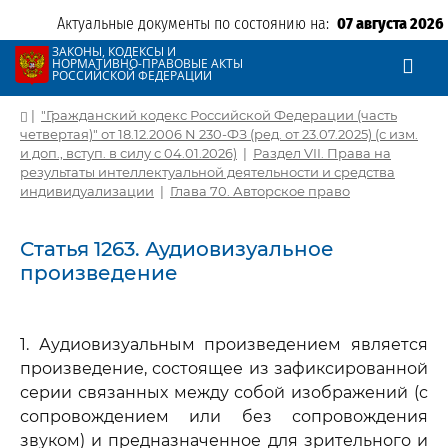
Актуальные документы по состоянию на:
07 августа 2026
ЗАКОНЫ, КОДЕКСЫ И
НОРМАТИВНО-ПРАВОВЫЕ АКТЫ
РОССИЙСКОЙ ФЕДЕРАЦИИ
|
"Гражданский кодекс Российской Федерации (часть
четвертая)" от 18.12.2006 N 230-ФЗ (ред. от 23.07.2025) (с изм.
и доп., вступ. в силу с 04.01.2026)
|
Раздел VII. Права на
результаты интеллектуальной деятельности и средства
индивидуализации
|
Глава 70. Авторское право
Статья 1263. Аудиовизуальное
произведение
1. Аудиовизуальным произведением является
произведение, состоящее из зафиксированной
серии связанных между собой изображений (с
сопровождением или без сопровождения
звуком) и предназначенное для зрительного и