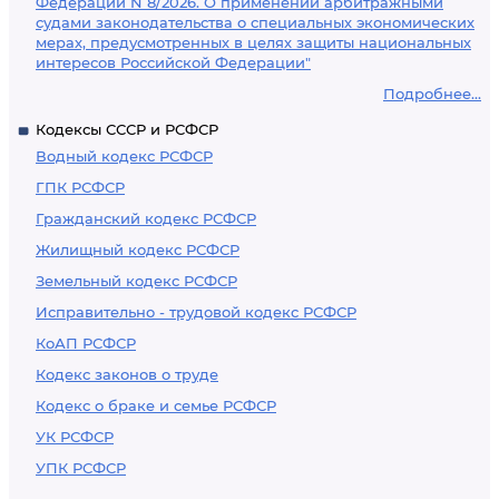
Федерации N 8/2026. О применении арбитражными
судами законодательства о специальных экономических
мерах, предусмотренных в целях защиты национальных
интересов Российской Федерации"
Подробнее...
Кодексы СССР и РСФСР
Водный кодекс РСФСР
ГПК РСФСР
Гражданский кодекс РСФСР
Жилищный кодекс РСФСР
Земельный кодекс РСФСР
Исправительно - трудовой кодекс РСФСР
КоАП РСФСР
Кодекс законов о труде
Кодекс о браке и семье РСФСР
УК РСФСР
УПК РСФСР