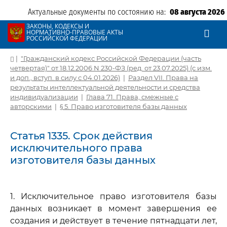
Актуальные документы по состоянию на:
08 августа 2026
ЗАКОНЫ, КОДЕКСЫ И
НОРМАТИВНО-ПРАВОВЫЕ АКТЫ
РОССИЙСКОЙ ФЕДЕРАЦИИ
|
"Гражданский кодекс Российской Федерации (часть
четвертая)" от 18.12.2006 N 230-ФЗ (ред. от 23.07.2025) (с изм.
и доп., вступ. в силу с 04.01.2026)
|
Раздел VII. Права на
результаты интеллектуальной деятельности и средства
индивидуализации
|
Глава 71. Права, смежные с
авторскими
|
§ 5. Право изготовителя базы данных
Статья 1335. Срок действия
исключительного права
изготовителя базы данных
1. Исключительное право изготовителя базы
данных возникает в момент завершения ее
создания и действует в течение пятнадцати лет,