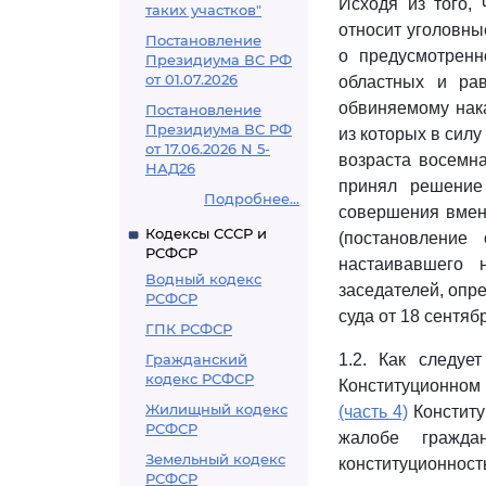
Исходя из того,
таких участков"
относит уголовны
Постановление
о предусмотренн
Президиума ВС РФ
от 01.07.2026
областных и ра
обвиняемому нака
Постановление
Президиума ВС РФ
из которых в силу
от 17.06.2026 N 5-
возраста восемна
НАД26
принял решение
Подробнее...
совершения вмен
Кодексы СССР и
(постановление
РСФСР
настаивавшего 
Водный кодекс
заседателей, опр
РСФСР
суда от 18 сентяб
ГПК РСФСР
Гражданский
1.2. Как следуе
кодекс РСФСР
Конституционном
Жилищный кодекс
(часть 4)
Конститу
РСФСР
жалобе гражда
Земельный кодекс
конституционнос
РСФСР