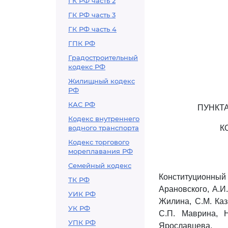
ГК РФ часть 2
ГК РФ часть 3
ГК РФ часть 4
ГПК РФ
Градостроительный
кодекс РФ
Жилищный кодекс
РФ
КАС РФ
ПУНКТА
Кодекс внутреннего
водного транспорта
К
Кодекс торгового
мореплавания РФ
Семейный кодекс
Конституционный 
ТК РФ
Арановского, А.И.
УИК РФ
Жилина, С.М. Каз
УК РФ
С.П. Маврина, Н
УПК РФ
Ярославцева,