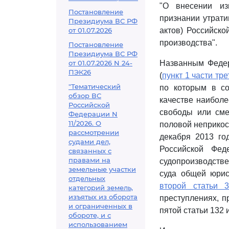
"О внесении из
Постановление
признании утрати
Президиума ВС РФ
от 01.07.2026
актов) Российск
производства".
Постановление
Президиума ВС РФ
от 01.07.2026 N 24-
Названным Фед
ПЭК26
(
пункт 1 части тре
"Тематический
по которым в со
обзор ВС
качестве наиболе
Российской
свободы или сме
Федерации N
11/2026. О
половой неприко
рассмотрении
декабря 2013 го
судами дел,
Российской Фед
связанных с
правами на
судопроизводстве
земельные участки
суда общей юрис
отдельных
второй статьи 3
категорий земель,
изъятых из оборота
преступлениях, п
и ограниченных в
пятой статьи 132 
обороте, и с
использованием