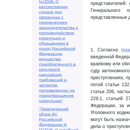
14/2026. О
представителей:
рассмотрении
Генерального 
судами дел,
связанных с
представленные д
применением
законодательства о
противодействии
коррупции и
обращением в
доход Российской
1. Согласно
пун
Федерации
введенной Феде
имущества,
краевому или обл
приобретенного в
результате
суду автономного
нарушения
преступлениях, п
требований и
пятой статьи 132
запретов,
направленных на
статьи 206, часть
предотвращение
229.1, статьей 
коррупции"
Федерации, за и
"Тематический
Уголовного кодек
обзор ВС
Российской
могут быть назна
Федерации N
дела о преступле
13/2026. О судебной