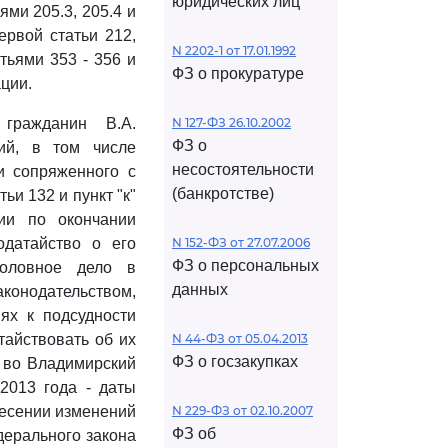
юридических лиц
ями 205.3, 205.4 и
ервой статьи 212,
N 2202-1 от 17.01.1992
атьями 353 - 356 и
ФЗ о прокуратуре
ации.
 гражданин В.А.
N 127-ФЗ 26.10.2002
ФЗ о
ий, в том числе
несостоятельности
и сопряженного с
(банкротстве)
тьи 132 и пункт "к"
ии по окончании
одатайство о его
N 152-ФЗ от 27.07.2006
ФЗ о персональных
головное дело в
данных
аконодательством,
ях к подсудности
тайствовать об их
N 44-ФЗ от 05.04.2013
ФЗ о госзакупках
 во Владимирский
 2013 года - даты
несении изменений
N 229-ФЗ от 02.10.2007
ФЗ об
дерального закона