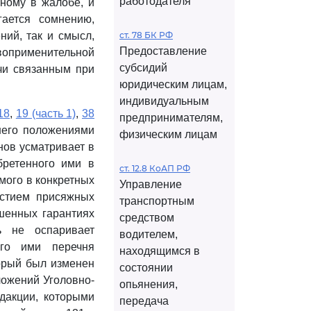
работодателя
нному в жалобе, и
гается сомнению,
ий, так и смысл,
ст. 78 БК РФ
Предоставление
воприменительной
субсидий
учи связанным при
юридическим лицам,
индивидуальным
18
,
19 (часть 1)
,
38
предпринимателям,
него положениями
физическим лицам
ов усматривает в
бретенного ими в
ст. 12.8 КоАП РФ
мого в конкретных
Управление
астием присяжных
транспортным
шенных гарантиях
средством
ь не оспаривает
водителем,
ого ими перечня
находящимся в
торый был изменен
состоянии
ложений Уголовно-
опьянения,
дакции, которыми
передача