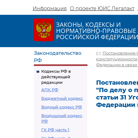
Информация
О проекте ЮИС Легалакт
ЗАКОНЫ, КОДЕКСЫ И
НОРМАТИВНО-ПРАВОВЫЕ 
РОССИЙСКОЙ ФЕДЕРАЦИ
Законодательство
|
Постановление К
конституционности 
РФ
Федерации в связи
Кодексы РФ в
действующей
Постановлен
редакции
"По делу о 
АПК РФ
статьи 31 У
Бюджетный кодекс
Федерации 
Водный кодекс РФ
Воздушный кодекс
РФ
ГК РФ часть 1