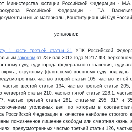
 от Министерства юстиции Российской Федерации - М.А.
прокурора Российской Федерации - Т.А. Васильев
окументы и иные материалы, Конституционный Суд Росси
установил:
кту 1 части третьей статьи 31
УПК Российской Федера
ральным
законом
от 23 июля 2013 года N 217-ФЗ, верховном
астному суду, суду города федерального значения, суду ав
 округа, окружному (флотскому) военному суду подсудны
редусмотренных частью второй статьи 105, частью пятой с
, частью шестой статьи 134, частью третьей статьи 205,
ю четвертой статьи 210, частью пятой статьи 228.1, часть
277, частью третьей статьи 281, статьями 295, 317 и 3
сключением уголовных дел, по которым в соответств
са Российской Федерации в качестве наиболее строгого 
чены пожизненное лишение свободы или смертная казнь, 
ниях, предусмотренных частью третьей статьи 126, частью