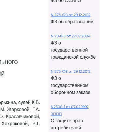
ФЗ об ОСАГО
N 273-ФЗ от 29.12.2012
ФЗ об образовании
N 79-ФЗ от 27.07.2004
ФЗ о
государственной
гражданской службе
АЛЬНОГО
N 275-ФЗ от 29.12.2012
ОЙ
ФЗ о
государственном
оборонном заказе
ькина, судей К.В.
N2300-1 от 07.02.1992
М. Жарковой, Г.А.
ЗППП
О. Красавчиковой,
О защите прав
Хохряковой, В.Г.
потребителей