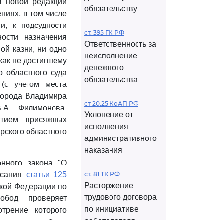
 новой редакции
обязательству
ниях, в том числе
и, к подсудности
ст. 395 ГК РФ
ости назначения
Ответственность за
ой казни, ни одно
неисполнение
 как не достигшему
денежного
о областного суда
обязательства
(с учетом места
города Владимира
ст 20.25 КоАП РФ
.А. Филимонова,
Уклонение от
стием присяжных
исполнения
рского областного
административного
наказания
онного закона "О
исания
статьи 125
ст. 81 ТК РФ
Расторжение
кой Федерации по
трудового договора
обод проверяет
по инициативе
отрение которого