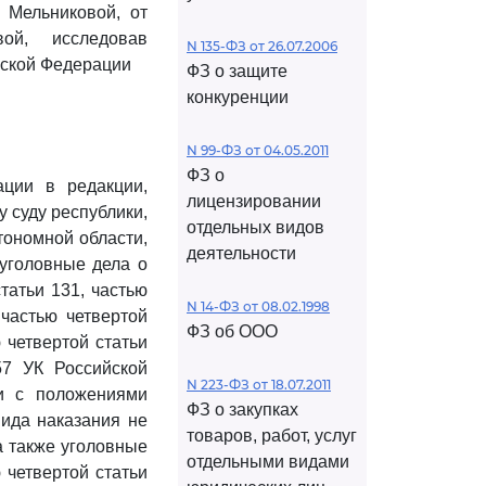
 Мельниковой, от
ой, исследовав
N 135-ФЗ от 26.07.2006
йской Федерации
ФЗ о защите
конкуренции
N 99-ФЗ от 04.05.2011
ФЗ о
ции в редакции,
лицензировании
у суду республики,
отдельных видов
тономной области,
деятельности
 уголовные дела о
татьи 131, частью
N 14-ФЗ от 08.02.1998
 частью четвертой
ФЗ об ООО
ю четвертой статьи
57 УК Российской
N 223-ФЗ от 18.07.2011
ии с положениями
ФЗ о закупках
вида наказания не
товаров, работ, услуг
а также уголовные
отдельными видами
 четвертой статьи