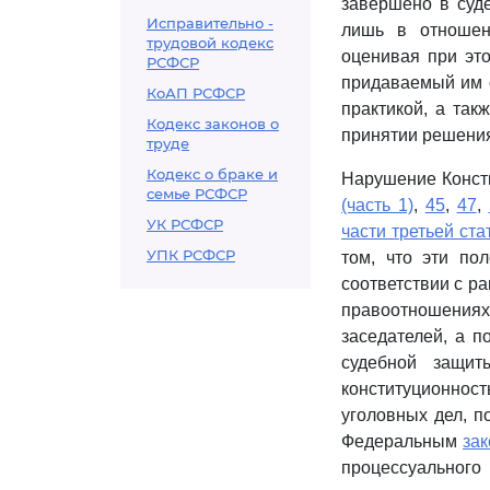
завершено в суде
Исправительно -
лишь в отношени
трудовой кодекс
оценивая при эт
РСФСР
придаваемый им 
КоАП РСФСР
практикой, а так
Кодекс законов о
принятии решения
труде
Кодекс о браке и
Нарушение Конст
семье РСФСР
(часть 1)
,
45
,
47
,
УК РСФСР
части третьей ста
УПК РСФСР
том, что эти по
соответствии с р
правоотношениях
заседателей, а 
судебной защит
конституционно
уголовных дел, п
Федеральным
за
процессуальног