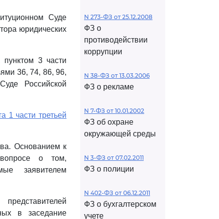
титуционном Суде
N 273-ФЗ от 25.12.2008
ФЗ о
ктора юридических
противодействии
коррупции
 пунктом 3 части
ми 36, 74, 86, 96,
N 38-ФЗ от 13.03.2006
Суде Российской
ФЗ о рекламе
N 7-ФЗ от 10.01.2002
та 1 части третьей
ФЗ об охране
окружающей среды
ва. Основанием к
вопросе о том,
N 3-ФЗ от 07.02.2011
ФЗ о полиции
мые заявителем
N 402-ФЗ от 06.12.2011
 представителей
ФЗ о бухгалтерском
ных в заседание
учете