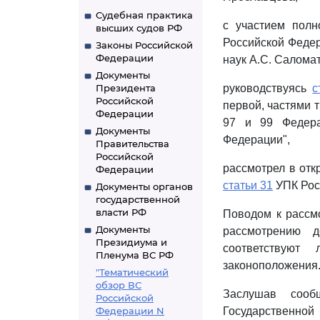
Судебная практика
с участием полн
высших судов РФ
Российской Федер
Законы Российской
Федерации
наук А.С. Саломат
Документы
Президента
руководствуясь
с
Российской
первой, частями т
Федерации
97 и 99 Федера
Документы
Федерации",
Правительства
Российской
рассмотрел в отк
Федерации
статьи 31
УПК Рос
Документы органов
государственной
власти РФ
Поводом к рассм
Документы
рассмотрению 
Президиума и
соответствую
Пленума ВС РФ
законоположения
"Тематический
обзор ВС
Заслушав сообщ
Российской
Федерации N
Государственно