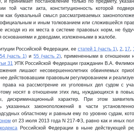
, и принимает постановление только по предмету, указа
и той части акта, конституционность которой подвер
ом как буквальный смысл рассматриваемых законоположен
официальным и иным толкованием или сложившейся пра
же исходя из их места в системе правовых норм, не буд
 основаниями и доводами, изложенными в жалобе.
итуции Российской Федерации, ее
статей 1 (часть 1)
,
2
,
17
,
54 (часть 1)
и
55 (часть 2)
, примененными в отношении 
тьи 31
УПК Российской Федерации гражданин В.А. Филимон
ложения лишают несовершеннолетних обвиняемых прио
анее действовавшим правовым регулированием и реализуе
 права на рассмотрение их уголовных дел судом с уч
потому носят в отношении этих лиц, нуждающихся в повы
ы, дискриминационный характер. При этом заявител
сть указанных законоположений в части установленн
одсудных областному и равным ему по уровню судам, ко
коном
от 23 июля 2013 года N 217-ФЗ, равно как и иных по
о
кодекса
Российской Федерации в ныне действующей ре