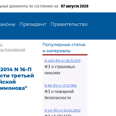
льные документы по состоянию на:
07 августа 2026
Законы
Президент
Правительство
Популярные статьи
ке
кса Российской
и материалы
N 400-ФЗ от 28.12.2013
ФЗ о страховых
2014 N 16-П
пенсиях
сти третьей
ийской
N 69-ФЗ от 21.12.1994
лимонова"
ФЗ о пожарной
безопасности
N 40-ФЗ от 25.04.2002