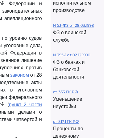
исполнительном
кой Федерации и
производстве
й законодательных
ы апелляционного
N 53-ФЗ от 28.03.1998
ФЗ о воинской
 по уровню судов
службе
 уголовные дела,
ской Федерации в
N 395-1 от 02.12.1990
жизненное лишение
ФЗ о банках и
туплениях против
банковской
ьным
законом
от 28
деятельности
нодательные акты
ших в уголовном
ст. 333 ГК РФ
удьи федерального
Уменьшение
ей (
пункт 2 части
неустойки
вными делами о
стями четвертой и
ст. 317.1 ГК РФ
Проценты по
денежному