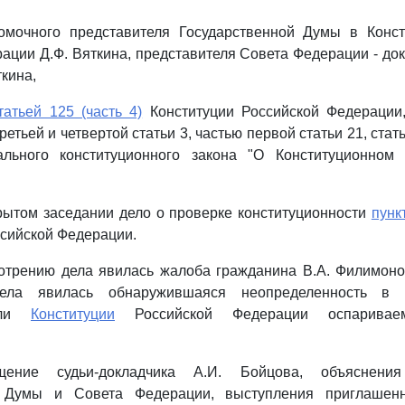
омочного представителя Государственной Думы в Конс
ации Д.Ф. Вяткина, представителя Совета Федерации - до
кина,
татьей 125 (часть 4)
Конституции Российской Федерации,
ретьей и четвертой статьи 3, частью первой статьи 21, статья
льного конституционного закона "О Конституционном 
рытом заседании дело о проверке конституционности
пунк
сийской Федерации.
отрению дела явилась жалоба гражданина В.А. Филимоно
дела явилась обнаружившаяся неопределенность в 
т ли
Конституции
Российской Федерации оспаривае
.
ение судьи-докладчика А.И. Бойцова, объяснения
й Думы и Совета Федерации, выступления приглашен