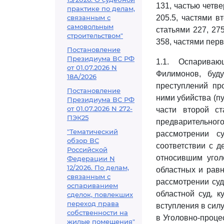
131, частью четве
практике по делам,
связанным с
205.5, частями в
самовольным
статьями 227, 275
строительством"
358, частями перв
Постановление
Президиума ВС РФ
1.1. Оспариваю
от 01.07.2026 N
Филимонов, буд
18А/2026
преступлений пр
Постановление
ними убийства (пун
Президиума ВС РФ
от 01.07.2026 N 272-
части второй с
ПЭК25
предварительног
"Тематический
рассмотрении с
обзор ВС
соответствии с д
Российской
относившим угол
Федерации N
12/2026. По делам,
областных и равн
связанным с
рассмотрении су
оспариванием
областной суд, к
сделок, повлекших
переход права
вступления в сил
собственности на
в Уголовно-проце
жилые помещения"