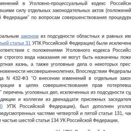
менений в Уголовно-процессуальный кодекс Российс
вшими силу отдельных законодательных актов (положени
ой Федерации" по вопросам совершенствования процедур
еральным
законом
из подсудности областных и равных им
тьей статьи 31
УПК Российской Федерации) были исключены
ответствии с положениями Уголовного кодекса Россий
е строгого вида наказания не могут быть назначены по
ртная казнь, а также уголовные дела о некоторых прес
сновенности несовершеннолетних. Впоследствии Федерал
да N 432-ФЗ "О внесении изменений в отдельные зако
ерации в целях совершенствования прав потерпев
" перечень уголовных дел, исключенных из подсудности с
дикции и коллегии из двенадцати присяжных заседател
0
УПК Российской Федерации), был дополнен уголо
редусмотренных частями четвертой и пятой статьи 131, ча
и частью шестой статьи 134 УК Российской Федерации.