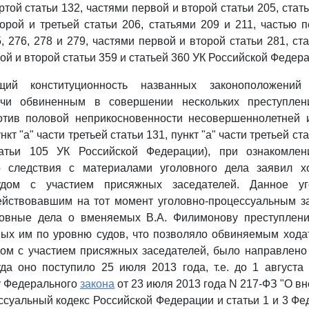
ртой статьи 132, частями первой и второй статьи 205, стать
торой и третьей статьи 206, статьями 209 и 211, частью п
, 276, 278 и 279, частями первой и второй статьи 281, ст
ой и второй статьи 359 и статьей 360 УК Российской Федер
щий конституционность названных законоположений
учи обвиненным в совершении нескольких преступлен
отив половой неприкосновенности несовершеннолетней 
кт "а" части третьей статьи 131, пункт "а" части третьей ста
татьи 105 УК Российской Федерации), при ознакомлен
о следствия с материалами уголовного дела заявил х
удом с участием присяжных заседателей. Данное у
ействовавшим на тот момент уголовно-процессуальным з
овные дела о вменяемых В.А. Филимонову преступлени
ых им по уровню судов, что позволяло обвиняемым хода
дом с участием присяжных заседателей, было направлено
уда оно поступило 25 июля 2013 года, т.е. до 1 августа
у Федерального
закона
от 23 июля 2013 года N 217-ФЗ "О в
ссуальный кодекс Российской Федерации и статьи 1 и 3 Фе