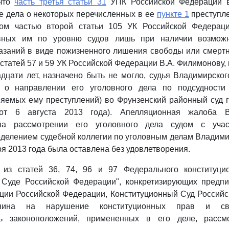
 что
часть третья статьи 31
УПК Российской Федерации в
е дела о некоторых перечисленных в ее
пункте 1
преступле
ом частью второй статьи 105 УК Российской Федераци
вных им по уровню судов лишь при наличии возможн
заний в виде пожизненного лишения свободы или смертн
 статей 57 и 59 УК Российской Федерации В.А. Филимонову,
дцати лет, назначено быть не могло, судья Владимирског
 о направлении его уголовного дела по подсудности 
яемых ему преступлений) во Фрунзенский районный суд 
 от 6 августа 2013 года). Апелляционная жалоба В
на рассмотрении его уголовного дела судом с уча
еделением судебной коллегии по уголовным делам Владими
ря 2013 года была оставлена без удовлетворения.
т из статей 36, 74, 96 и 97 Федерального конституци
 Суде Российской Федерации", конкретизирующих предп
ции Российской Федерации, Конституционный Суд Российс
нина на нарушение конституционных прав и св
ть законоположений, примененных в его деле, рассм