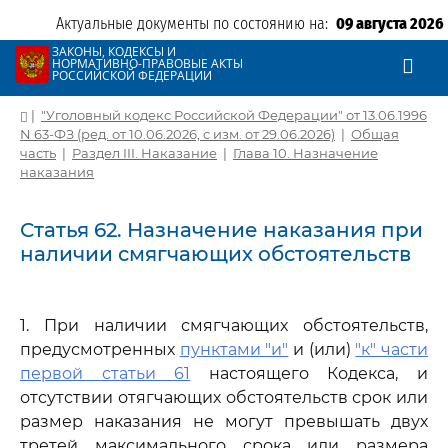
Актуальные документы по состоянию на:
09 августа 2026
ЗАКОНЫ, КОДЕКСЫ И
НОРМАТИВНО-ПРАВОВЫЕ АКТЫ
РОССИЙСКОЙ ФЕДЕРАЦИИ
|
"Уголовный кодекс Российской Федерации" от 13.06.1996
N 63-ФЗ (ред. от 10.06.2026, с изм. от 29.06.2026)
|
Общая
часть
|
Раздел III. Наказание
|
Глава 10. Назначение
наказания
Статья 62. Назначение наказания при
наличии смягчающих обстоятельств
1. При наличии смягчающих обстоятельств,
предусмотренных
пунктами "и"
и (или)
"к" части
первой статьи 61
настоящего Кодекса, и
отсутствии отягчающих обстоятельств срок или
размер наказания не могут превышать двух
третей максимального срока или размера