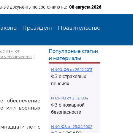
ьные документы по состоянию на:
08 августа 2026
Законы
Президент
Правительство
Популярные статьи
 с изм. от
ти человечества
|
и материалы
N 400-ФЗ от 28.12.2013
ФЗ о страховых
пенсиях
N 69-ФЗ от 21.12.1994
ое обеспечение
ФЗ о пожарной
те или военных
безопасности
мнадцати лет с
N 40-ФЗ от 25.04.2002