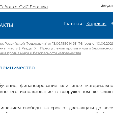
Актуал
Работа с ЮИС Легалакт
Главная
Кодексы
АКТЫ
И
с Российской Федерации" от 13.06.1996 N 63-ФЗ (ред. от 10.06.2026,
ная часть
|
Раздел XII. Преступления против мира и безопаснос
ения против мира и безопасности человечества
 Наемничество
обучение, финансирование или иное материальн
авно его использование в вооруженном конфлик
лишением свободы на срок от двенадцати до восе