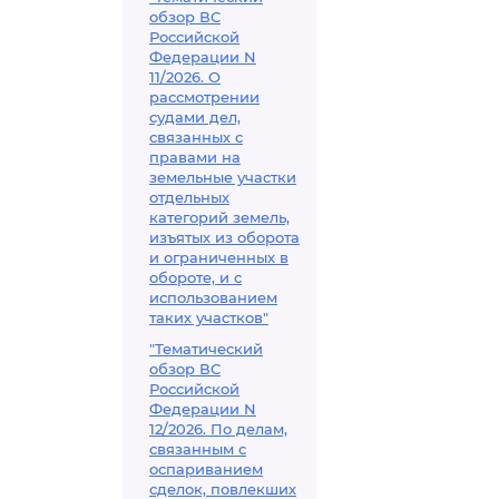
обзор ВС
Российской
Федерации N
11/2026. О
рассмотрении
судами дел,
связанных с
правами на
земельные участки
отдельных
категорий земель,
изъятых из оборота
и ограниченных в
обороте, и с
использованием
таких участков"
"Тематический
обзор ВС
Российской
Федерации N
12/2026. По делам,
связанным с
оспариванием
сделок, повлекших