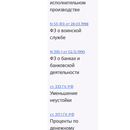
исполнительном
производстве
N 53-ФЗ от 28.03.1998
ФЗ о воинской
службе
N 395-1 от 02.12.1990
ФЗ о банках и
банковской
деятельности
ст. 333 ГК РФ
Уменьшение
неустойки
ст. 317.1 ГК РФ
Проценты по
денежному