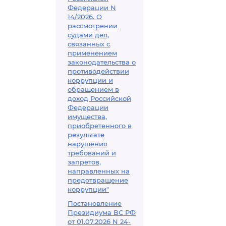
Федерации N
14/2026. О
рассмотрении
судами дел,
связанных с
применением
законодательства о
противодействии
коррупции и
обращением в
доход Российской
Федерации
имущества,
приобретенного в
результате
нарушения
требований и
запретов,
направленных на
предотвращение
коррупции"
Постановление
Президиума ВС РФ
от 01.07.2026 N 24-