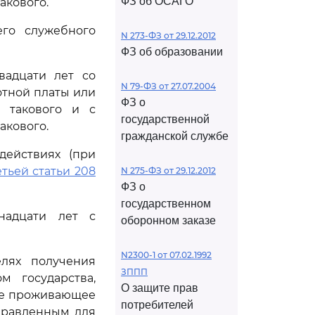
ФЗ об ОСАГО
акового.
его служебного
N 273-ФЗ от 29.12.2012
ФЗ об образовании
вадцати лет со
N 79-ФЗ от 27.07.2004
отной платы или
ФЗ о
 такового и с
государственной
акового.
гражданской службе
действиях (при
тьей статьи 208
N 275-ФЗ от 29.12.2012
ФЗ о
государственном
надцати лет с
оборонном заказе
N2300-1 от 07.02.1992
лях получения
ЗППП
м государства,
О защите прав
не проживающее
потребителей
правленным для