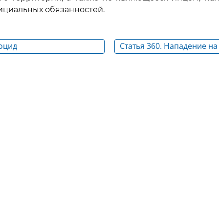
ициальных обязанностей.
коцид
Статья 360. Нападение на
учреждения, которые по
международной защитой,
его совершения