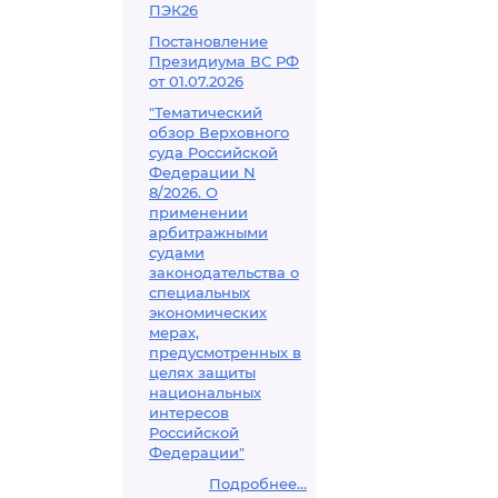
ПЭК26
Постановление
Президиума ВС РФ
от 01.07.2026
"Тематический
обзор Верховного
суда Российской
Федерации N
8/2026. О
применении
арбитражными
судами
законодательства о
специальных
экономических
мерах,
предусмотренных в
целях защиты
национальных
интересов
Российской
Федерации"
Подробнее...