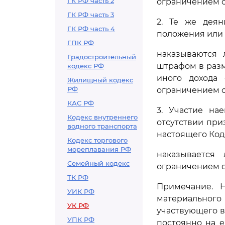
ГК РФ часть 2
ограничением св
ГК РФ часть 3
2. Те же деян
ГК РФ часть 4
положения или 
ГПК РФ
наказываются 
Градостроительный
штрафом в разм
кодекс РФ
иного дохода
Жилищный кодекс
РФ
ограничением св
КАС РФ
3. Участие на
Кодекс внутреннего
отсутствии при
водного транспорта
настоящего Коде
Кодекс торгового
мореплавания РФ
наказывается
Семейный кодекс
ограничением св
ТК РФ
Примечание. 
УИК РФ
материального
УК РФ
участвующего 
УПК РФ
постоянно на 