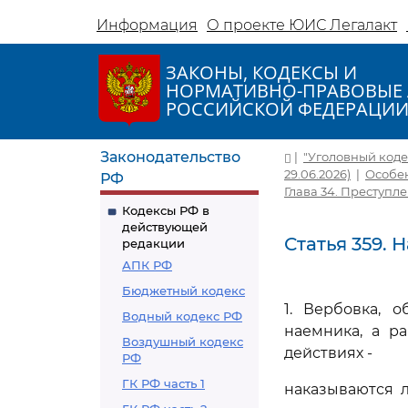
Информация
О проекте ЮИС Легалакт
ЗАКОНЫ, КОДЕКСЫ И
НОРМАТИВНО-ПРАВОВЫЕ 
РОССИЙСКОЙ ФЕДЕРАЦИ
Законодательство
|
"Уголовный кодек
29.06.2026)
|
Особен
РФ
Глава 34. Преступл
Кодексы РФ в
действующей
Статья 359.
редакции
АПК РФ
Бюджетный кодекс
1. Вербовка, 
Водный кодекс РФ
наемника, а р
Воздушный кодекс
действиях -
РФ
ГК РФ часть 1
наказываются 