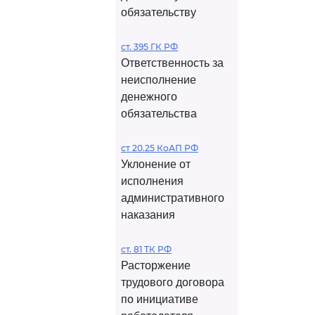
обязательству
ст. 395 ГК РФ
Ответственность за
неисполнение
денежного
обязательства
ст 20.25 КоАП РФ
Уклонение от
исполнения
административного
наказания
ст. 81 ТК РФ
Расторжение
трудового договора
по инициативе