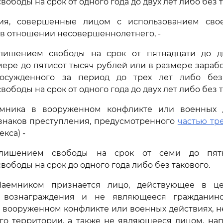
ободы на срок от одного года до двух лет либо без т
ия, совершенные лицом с использованием сво
в отношении несовершеннолетнего, -
лишением свободы на срок от пятнадцати до д
ере до пятисот тысяч рублей или в размере зараб
 осужденного за период до трех лет либо без
ободы на срок от одного года до двух лет либо без т
емника в вооруженном конфликте или военных 
знаков преступления, предусмотренного
частью тре
кса) -
 лишением свободы на срок от семи до пят
ободы на срок до одного года либо без такового.
Наемником признается лицо, действующее в це
 вознаграждения и не являющееся гражданино
в вооруженном конфликте или военных действиях, 
его территории, а также не являющееся лицом, на