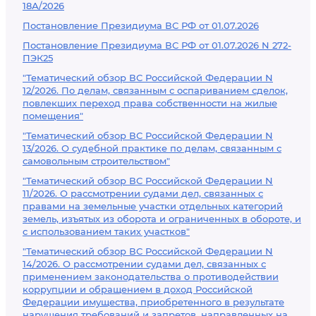
18А/2026
Постановление Президиума ВС РФ от 01.07.2026
Постановление Президиума ВС РФ от 01.07.2026 N 272-
ПЭК25
"Тематический обзор ВС Российской Федерации N
12/2026. По делам, связанным с оспариванием сделок,
повлекших переход права собственности на жилые
помещения"
"Тематический обзор ВС Российской Федерации N
13/2026. О судебной практике по делам, связанным с
самовольным строительством"
"Тематический обзор ВС Российской Федерации N
11/2026. О рассмотрении судами дел, связанных с
правами на земельные участки отдельных категорий
земель, изъятых из оборота и ограниченных в обороте, и
с использованием таких участков"
"Тематический обзор ВС Российской Федерации N
14/2026. О рассмотрении судами дел, связанных с
применением законодательства о противодействии
коррупции и обращением в доход Российской
Федерации имущества, приобретенного в результате
нарушения требований и запретов, направленных на