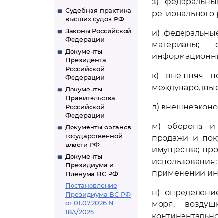
з) федеральн
Судебная практика
регионального 
высших судов РФ
Законы Российской
и) федеральны
Федерации
материалы; 
Документы
информационные
Президента
Российской
к) внешняя п
Федерации
международные 
Документы
Правительства
л) внешнеэкон
Российской
Федерации
м) оборона и 
Документы органов
государственной
продажи и пок
власти РФ
имущества; про
Документы
использования;
Президиума и
применении ин
Пленума ВС РФ
Постановление
н) определени
Президиума ВС РФ
от 01.07.2026 N
моря, воздуш
18А/2026
континентально