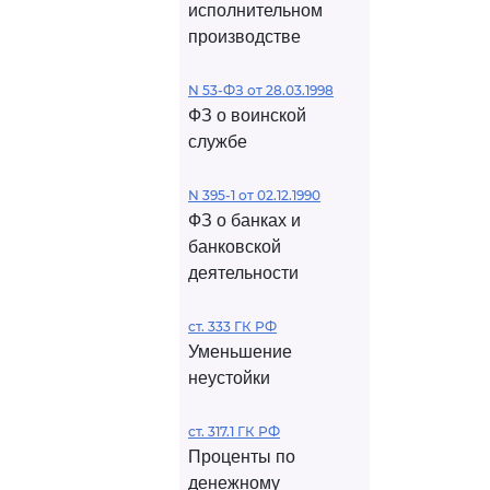
исполнительном
производстве
N 53-ФЗ от 28.03.1998
ФЗ о воинской
службе
N 395-1 от 02.12.1990
ФЗ о банках и
банковской
деятельности
ст. 333 ГК РФ
Уменьшение
неустойки
ст. 317.1 ГК РФ
Проценты по
денежному