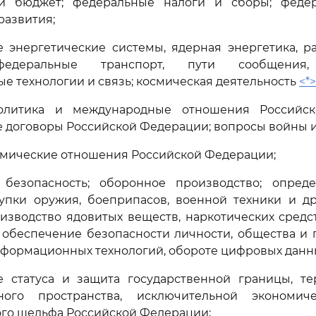
ый бюджет; федеральные налоги и сборы; феде
развития;
е энергетические системы, ядерная энергетика, 
федеральные транспорт, пути сообщения,
 технологии и связь; космическая деятельность
<*>
олитика и международные отношения Российск
договоры Российской Федерации; вопросы войны и
омические отношения Российской Федерации;
безопасность; оборонное производство; опред
упки оружия, боеприпасов, военной техники и др
изводство ядовитых веществ, наркотических средс
 обеспечение безопасности личности, общества и 
формационных технологий, обороте цифровых дан
е статуса и защита государственной границы, те
ного пространства, исключительной экономи
го шельфа Российской Федерации;