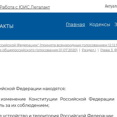
Актуал
Работа с ЮИС Легалакт
Главная
Кодексы
АКТЫ
И
ссийской Федерации" (принята всенародным голосованием 12.12.
 общероссийского голосования 01.07.2020)
|
Раздел I
|
Глава 3.
ийской Федерации находятся:
 изменение Конституции Российской Федерации
ль за их соблюдением;
е устройство и территория Российской Федерации;