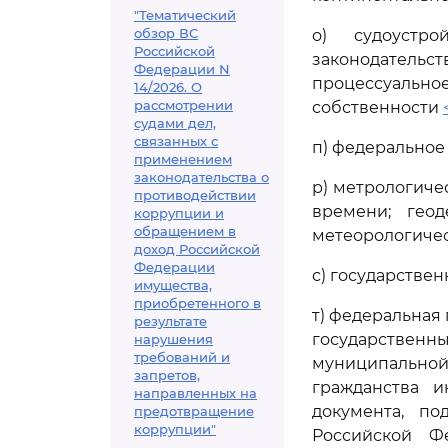
"Тематический
обзор ВС
о) судоустро
Российской
законодательс
Федерации N
процессуально
14/2026. О
рассмотрении
собственности
судами дел,
связанных с
п) федеральное
применением
законодательства о
р) метрологиче
противодействии
времени; геод
коррупции и
обращением в
метеорологичес
доход Российской
Федерации
с) государстве
имущества,
приобретенного в
т) федеральная
результате
государственн
нарушения
требований и
муниципально
запретов,
гражданства и
направленных на
документа, п
предотвращение
коррупции"
Российской Ф