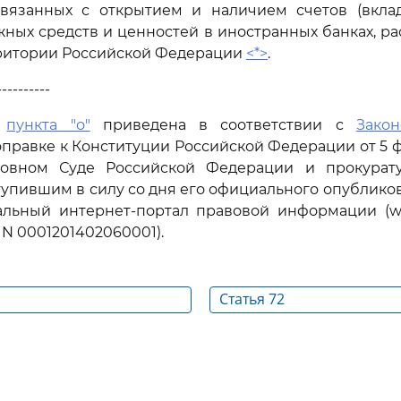
связанных с открытием и наличием счетов (вклад
ных средств и ценностей в иностранных банках, р
ритории Российской Федерации
<*>
.
----------
я
пункта "о"
приведена в соответствии с
Зако
правке к Конституции Российской Федерации от 5 фе
овном Суде Российской Федерации и прокурат
тупившим в силу со дня его официального опублико
альный интернет-портал правовой информации (www
, N 0001201402060001).
Статья 72