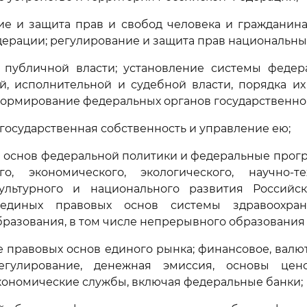
ие и защита прав и свобод человека и гражданина
ерации; регулирование и защита прав национальны
я публичной власти; установление системы федер
й, исполнительной и судебной власти, порядка и
формирование федеральных органов государственно
 государственная собственность и управление ею;
е основ федеральной политики и федеральные прог
ого, экономического, экологического, научно-тех
культурного и национального развития Российс
 единых правовых основ системы здравоохран
бразования, в том числе непрерывного образовани
е правовых основ единого рынка; финансовое, валют
егулирование, денежная эмиссия, основы цено
ономические службы, включая федеральные банки;