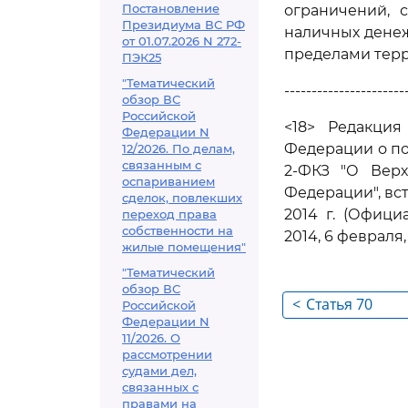
Постановление
ограничений, 
Президиума ВС РФ
наличных денеж
от 01.07.2026 N 272-
пределами тер
ПЭК25
"Тематический
----------------------
обзор ВС
Российской
<18> Редакци
Федерации N
Федерации о по
12/2026. По делам,
связанным с
2-ФКЗ "О Верх
оспариванием
Федерации", вс
сделок, повлекших
2014 г. (Офици
переход права
собственности на
2014, 6 февраля
жилые помещения"
"Тематический
обзор ВС
<
Статья 70
Российской
Федерации N
11/2026. О
рассмотрении
судами дел,
связанных с
правами на