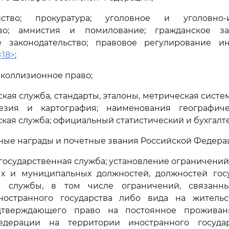
йство; прокуратура; уголовное и уголовно-и
тво; амнистия и помилование; гражданское зак
е законодательство; правовое регулирование ин
<18>
;
 коллизионное право;
ская служба, стандарты, эталоны, метрическая систе
езия и картография; наименования географиче
кая служба; официальный статистический и бухгалт
нные награды и почетные звания Российской Федера
 государственная служба; установление ограничени
ых и муниципальных должностей, должностей гос
й службы, в том числе ограничений, связанн
ностранного государства либо вида на житель
одтверждающего право на постоянное проживан
едерации на территории иностранного государ