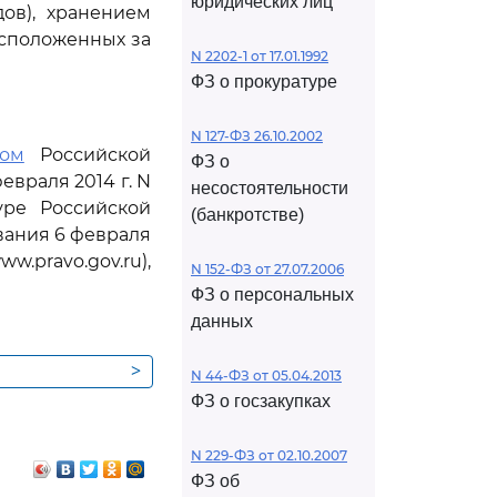
юридических лиц
ов), хранением
асположенных за
N 2202-1 от 17.01.1992
ФЗ о прокуратуре
N 127-ФЗ 26.10.2002
ном
Российской
ФЗ о
враля 2014 г. N
несостоятельности
уре Российской
(банкротстве)
вания 6 февраля
.pravo.gov.ru),
N 152-ФЗ от 27.07.2006
ФЗ о персональных
данных
>
N 44-ФЗ от 05.04.2013
ФЗ о госзакупках
N 229-ФЗ от 02.10.2007
ФЗ об