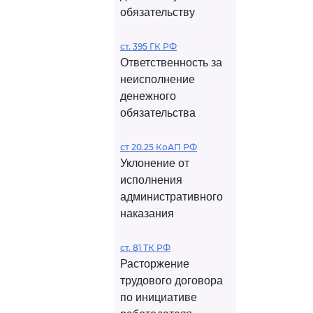
обязательству
ст. 395 ГК РФ
Ответственность за
неисполнение
денежного
обязательства
ст 20.25 КоАП РФ
Уклонение от
исполнения
административного
наказания
ст. 81 ТК РФ
Расторжение
трудового договора
по инициативе