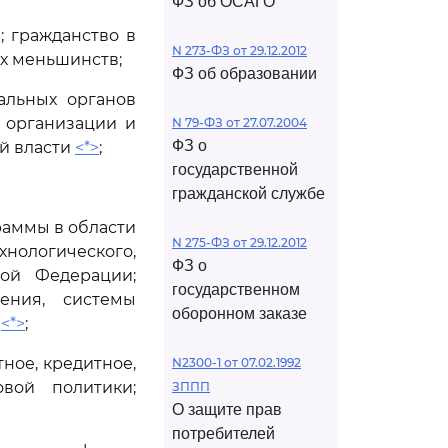
ФЗ об ОСАГО
; гражданство в
N 273-ФЗ от 29.12.2012
х меньшинств;
ФЗ об образовании
альных органов
х организации и
N 79-ФЗ от 27.07.2004
ФЗ о
й власти
<*>
;
государственной
гражданской службе
раммы в области
N 275-ФЗ от 29.12.2012
нологического,
ФЗ о
кой Федерации;
государственном
ения, системы
оборонном заказе
я
<*>
;
ное, кредитное,
N2300-1 от 07.02.1992
вой политики;
ЗППП
О защите прав
потребителей