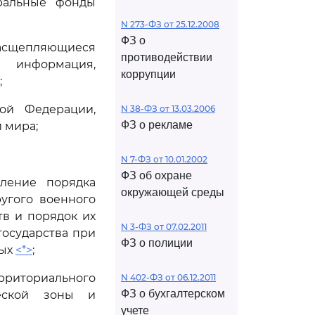
ральные фонды
N 273-ФЗ от 25.12.2008
ФЗ о
расщепляющиеся
противодействии
 информация,
коррупции
;
ой Федерации,
N 38-ФЗ от 13.03.2006
ФЗ о рекламе
 мира;
N 7-ФЗ от 10.01.2002
ФЗ об охране
еление порядка
окружающей среды
угого военного
тв и порядок их
N 3-ФЗ от 07.02.2011
государства при
ФЗ о полиции
ных
<*>
;
рриториального
N 402-ФЗ от 06.12.2011
ФЗ о бухгалтерском
ческой зоны и
учете