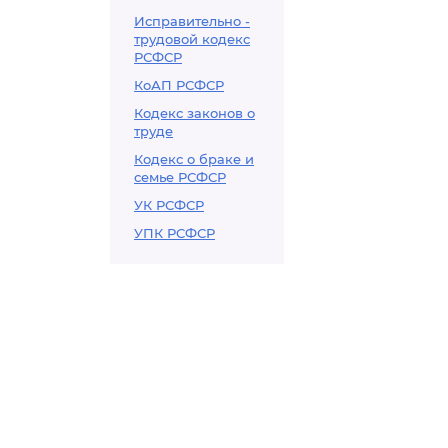
Исправительно -
трудовой кодекс
РСФСР
КоАП РСФСР
Кодекс законов о
труде
Кодекс о браке и
семье РСФСР
УК РСФСР
УПК РСФСР