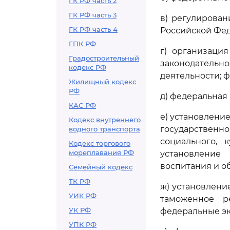
ГК РФ часть 2
ГК РФ часть 3
в) регулирован
ГК РФ часть 4
Российской Фед
ГПК РФ
г) организаци
Градостроительный
законодательно
кодекс РФ
деятельности; 
Жилищный кодекс
РФ
д) федеральная
КАС РФ
е) установлени
Кодекс внутреннего
государственн
водного транспорта
социального, 
Кодекс торгового
мореплавания РФ
установление
воспитания и о
Семейный кодекс
ТК РФ
ж) установлени
УИК РФ
таможенное р
УК РФ
федеральные эк
УПК РФ