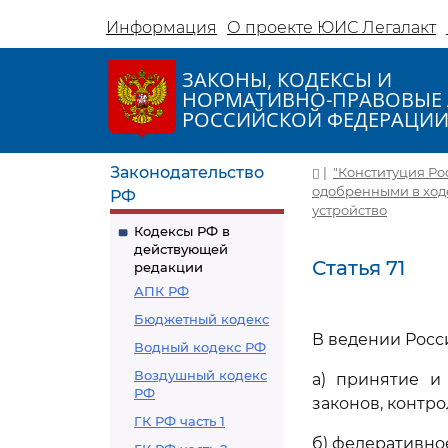
Информация
О проекте ЮИС Легалакт
ЗАКОНЫ, КОДЕКСЫ И
НОРМАТИВНО-ПРАВОВЫЕ 
РОССИЙСКОЙ ФЕДЕРАЦИ
Законодательство
|
"Конституция Ро
одобренными в ходе
РФ
устройство
Кодексы РФ в
действующей
Статья 71
редакции
АПК РФ
Бюджетный кодекс
В ведении Росс
Водный кодекс РФ
Воздушный кодекс
а) принятие и
РФ
законов, контро
ГК РФ часть 1
б) федеративно