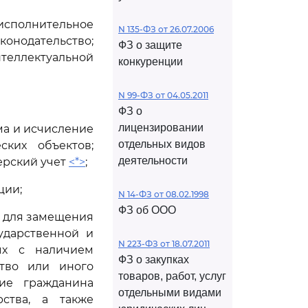
сполнительное
N 135-ФЗ от 26.07.2006
онодательство;
ФЗ о защите
теллектуальной
конкуренции
N 99-ФЗ от 04.05.2011
ФЗ о
лицензировании
ма и исчисление
отдельных видов
ских объектов;
деятельности
ерский учет
<*>
;
ции;
N 14-ФЗ от 08.02.1998
ФЗ об ООО
й для замещения
ударственной и
N 223-ФЗ от 18.07.2011
ых с наличием
ФЗ о закупках
ство или иного
товаров, работ, услуг
ие гражданина
отдельными видами
ства, а также