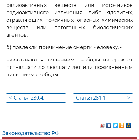
радиоактивных веществ или источников
радиоактивного излучения либо ядовитых,
отравляющих, токсичных, опасных химических
веществ или патогенных биологических
агентов;
б) повлекли причинение смерти человеку, -
наказываются лишением свободы на срок от
пятнадцати до двадцати лет или пожизненным
лишением свободы.
<
Статья 280.4.
Статья 281.1.
>
Публичные призывы
Содействие
к осуществлению
диверсионной
деятельности,
деятельности
направленной
Законодательство РФ
против безопасности