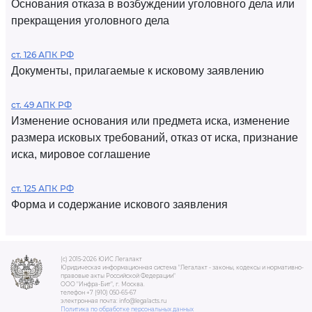
Основания отказа в возбуждении уголовного дела или
прекращения уголовного дела
ст. 126 АПК РФ
Документы, прилагаемые к исковому заявлению
ст. 49 АПК РФ
Изменение основания или предмета иска, изменение
размера исковых требований, отказ от иска, признание
иска, мировое соглашение
ст. 125 АПК РФ
Форма и содержание искового заявления
(c) 2015-2026 ЮИС Легалакт
Юридическая информационная система "Легалакт - законы, кодексы и нормативно-
правовые акты Российской Федерации"
ООО "Инфра-Бит", г. Москва.
телефон +7 (910) 050-65-67
электронная почта: info@legalacts.ru
Политика по обработке персональных данных