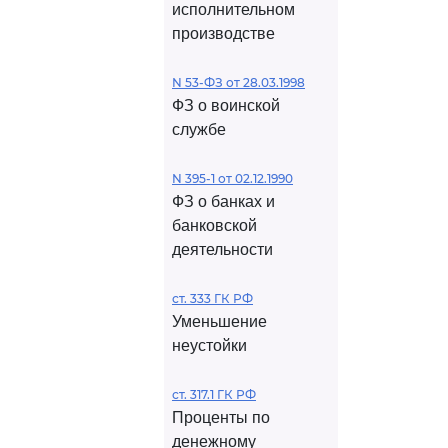
исполнительном
производстве
N 53-ФЗ от 28.03.1998
ФЗ о воинской
службе
N 395-1 от 02.12.1990
ФЗ о банках и
банковской
деятельности
ст. 333 ГК РФ
Уменьшение
неустойки
ст. 317.1 ГК РФ
Проценты по
денежному