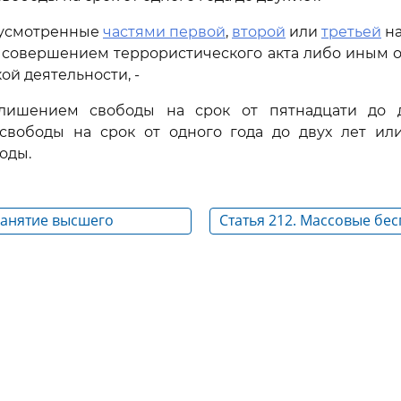
дусмотренные
частями первой
,
второй
или
третьей
на
 совершением террористического акта либо иным 
ой деятельности, -
лишением свободы на срок от пятнадцати до 
свободы на срок от одного года до двух лет и
оды.
 Занятие высшего
Статья 212. Массовые бе
преступной иерархии