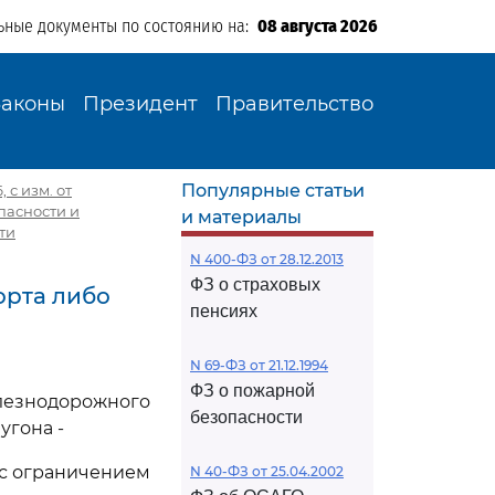
ьные документы по состоянию на:
08 августа 2026
Законы
Президент
Правительство
Популярные статьи
 с изм. от
пасности и
и материалы
ти
N 400-ФЗ от 28.12.2013
ФЗ о страховых
орта либо
пенсиях
N 69-ФЗ от 21.12.1994
ФЗ о пожарной
лезнодорожного
безопасности
угона -
 с ограничением
N 40-ФЗ от 25.04.2002