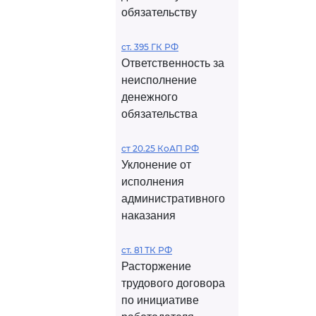
обязательству
ст. 395 ГК РФ
Ответственность за
неисполнение
денежного
обязательства
ст 20.25 КоАП РФ
Уклонение от
исполнения
административного
наказания
ст. 81 ТК РФ
Расторжение
трудового договора
по инициативе