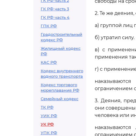
ГК РФ часть 2
свободы на срок
ГК РФ часть 3
2. Те же деяния
ГК РФ часть 4
а) группой лиц
ГПК РФ
Градостроительный
б) утратил силу.
кодекс РФ
Жилищный кодекс
в) с применен
РФ
применения так
КАС РФ
г) с применени
Кодекс внутреннего
водного транспорта
наказываются
Кодекс торгового
ограничением св
мореплавания РФ
Семейный кодекс
3. Деяния, пр
ТК РФ
они совершены 
человека или ин
УИК РФ
УК РФ
наказываются
УПК РФ
ограничением св