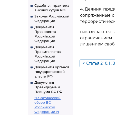
Судебная практика
4. Деяния, пре
высших судов РФ
сопряженные с
Законы Российской
Федерации
террористическ
Документы
наказываются 
Президента
Российской
ограничением 
Федерации
лишением своб
Документы
Правительства
Российской
Федерации
<
Статья 210.1.
Документы органов
положения в 
государственной
власти РФ
Документы
Президиума и
Пленума ВС РФ
"Тематический
обзор ВС
Российской
Федерации N