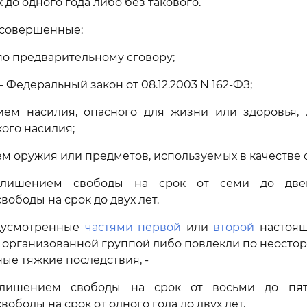
 до одного года либо без такового.
, совершенные:
 по предварительному сговору;
 - Федеральный закон от 08.12.2003 N 162-ФЗ;
ием насилия, опасного для жизни или здоровья, 
ого насилия;
ем оружия или предметов, используемых в качестве о
 лишением свободы на срок от семи до две
ободы на срок до двух лет.
едусмотренные
частями первой
или
второй
настоящ
организованной группой либо повлекли по неосто
ые тяжкие последствия, -
 лишением свободы на срок от восьми до пят
ободы на срок от одного года до двух лет.