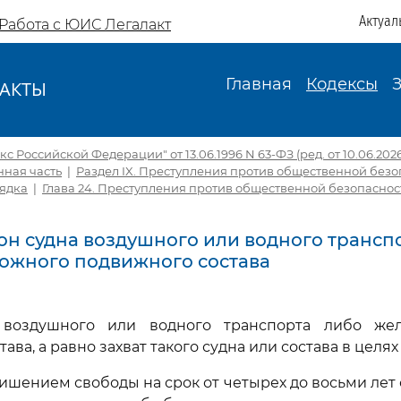
Актуал
Работа с ЮИС Легалакт
Главная
Кодексы
АКТЫ
И
с Российской Федерации" от 13.06.1996 N 63-ФЗ (ред. от 10.06.2026,
ная часть
|
Раздел IX. Преступления против общественной безо
ядка
|
Глава 24. Преступления против общественной безопаснос
Угон судна воздушного или водного трансп
ожного подвижного состава
 воздушного или водного транспорта либо же
ава, а равно захват такого судна или состава в целях 
ишением свободы на срок от четырех до восьми лет