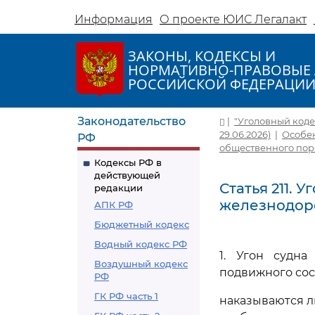
Информация
О проекте ЮИС Легалакт
ЗАКОНЫ, КОДЕКСЫ И
НОРМАТИВНО-ПРАВОВЫЕ 
РОССИЙСКОЙ ФЕДЕРАЦИ
Законодательство
|
"Уголовный кодек
29.06.2026)
|
Особен
РФ
общественного пор
Кодексы РФ в
действующей
Статья 211. 
редакции
железнодор
АПК РФ
Бюджетный кодекс
Водный кодекс РФ
1. Угон судна
Воздушный кодекс
подвижного сост
РФ
ГК РФ часть 1
наказываются л