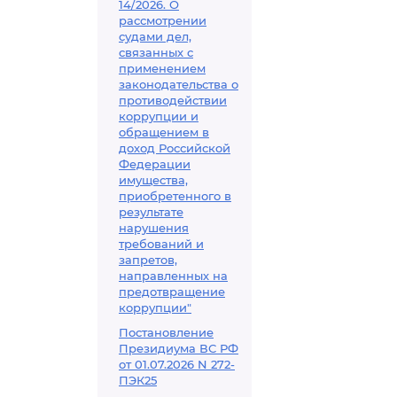
14/2026. О
рассмотрении
судами дел,
связанных с
применением
законодательства о
противодействии
коррупции и
обращением в
доход Российской
Федерации
имущества,
приобретенного в
результате
нарушения
требований и
запретов,
направленных на
предотвращение
коррупции"
Постановление
Президиума ВС РФ
от 01.07.2026 N 272-
ПЭК25