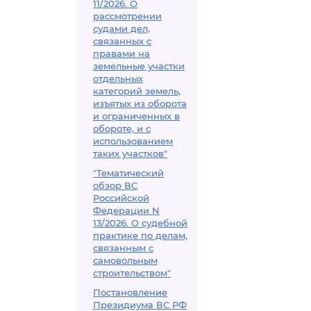
11/2026. О
рассмотрении
судами дел,
связанных с
правами на
земельные участки
отдельных
категорий земель,
изъятых из оборота
и ограниченных в
обороте, и с
использованием
таких участков"
"Тематический
обзор ВС
Российской
Федерации N
13/2026. О судебной
практике по делам,
связанным с
самовольным
строительством"
Постановление
Президиума ВС РФ