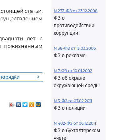
стоящей статьи,
N 273-ФЗ от 25.12.2008
ФЗ о
осуществлением
противодействии
коррупции
двадцати лет с
ли пожизненным
N 38-ФЗ от 13.03.2006
ФЗ о рекламе
N 7-ФЗ от 10.01.2002
спорядки
>
ФЗ об охране
окружающей среды
N 3-ФЗ от 07.02.2011
ФЗ о полиции
N 402-ФЗ от 06.12.2011
ФЗ о бухгалтерском
учете