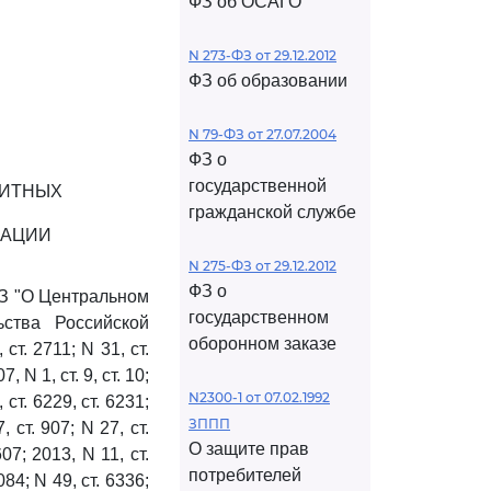
ФЗ об ОСАГО
N 273-ФЗ от 29.12.2012
ФЗ об образовании
N 79-ФЗ от 27.07.2004
ФЗ о
государственной
ДИТНЫХ
гражданской службе
РАЦИИ
N 275-ФЗ от 29.12.2012
ФЗ о
ФЗ "О Центральном
государственном
ьства Российской
оборонном заказе
ст. 2711; N 31, ст.
, N 1, ст. 9, ст. 10;
N2300-1 от 07.02.1992
 ст. 6229, ст. 6231;
ЗППП
, ст. 907; N 27, ст.
О защите прав
607; 2013, N 11, ст.
потребителей
084; N 49, ст. 6336;