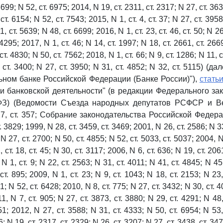
6699; N 52, ст. 6975; 2014, N 19, ст. 2311, ст. 2317; N 27, ст. 36
ст. 6154; N 52, ст. 7543; 2015, N 1, ст. 4, ст. 37; N 27, ст. 3958
, ст. 5639; N 48, ст. 6699; 2016, N 1, ст. 23, ст. 46, ст. 50; N 26
 4295; 2017, N 1, ст. 46; N 14, ст. 1997; N 18, ст. 2661, ст. 266
ст. 4830; N 50, ст. 7562; 2018, N 1, ст. 66; N 9, ст. 1286; N 11, 
, ст. 3400; N 27, ст. 3950; N 31, ст. 4852; N 32, ст. 5115) (
ьном банке Российской Федерации (Банке России)"),
стать
 и банковской деятельности" (в редакции Федерального за
ФЗ) (Ведомости Съезда народных депутатов РСФСР и В
, ст. 357; Собрание законодательства Российской Федераци
. 3829; 1999, N 28, ст. 3459, ст. 3469; 2001, N 26, ст. 2586; N 3
 N 27, ст. 2700; N 50, ст. 4855; N 52, ст. 5033, ст. 5037; 2004, N
 ст. 18, ст. 45; N 30, ст. 3117; 2006, N 6, ст. 636; N 19, ст. 20
 N 1, ст. 9; N 22, ст. 2563; N 31, ст. 4011; N 41, ст. 4845; N 45,
т. 895; 2009, N 1, ст. 23; N 9, ст. 1043; N 18, ст. 2153; N 23,
1; N 52, ст. 6428; 2010, N 8, ст. 775; N 27, ст. 3432; N 30, ст. 4
1, N 7, ст. 905; N 27, ст. 3873, ст. 3880; N 29, ст. 4291; N 48,
1; 2012, N 27, ст. 3588; N 31, ст. 4333; N 50, ст. 6954; N 53,
; N 19, ст. 2317, ст. 2329; N 26, ст. 3207; N 27, ст. 3438, ст. 34