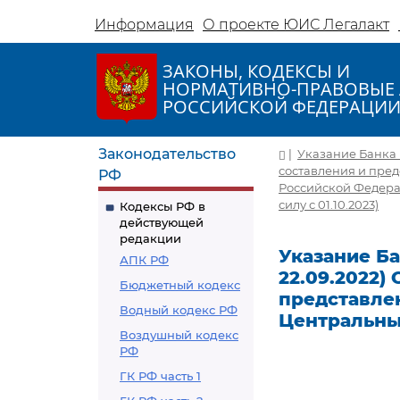
Информация
О проекте ЮИС Легалакт
ЗАКОНЫ, КОДЕКСЫ И
НОРМАТИВНО-ПРАВОВЫЕ 
РОССИЙСКОЙ ФЕДЕРАЦИ
Законодательство
|
Указание Банка Р
составления и пре
РФ
Российской Федераци
силу с 01.10.2023)
Кодексы РФ в
действующей
редакции
Указание Бан
АПК РФ
22.09.2022)
Бюджетный кодекс
представле
Водный кодекс РФ
Центральны
Воздушный кодекс
РФ
ГК РФ часть 1