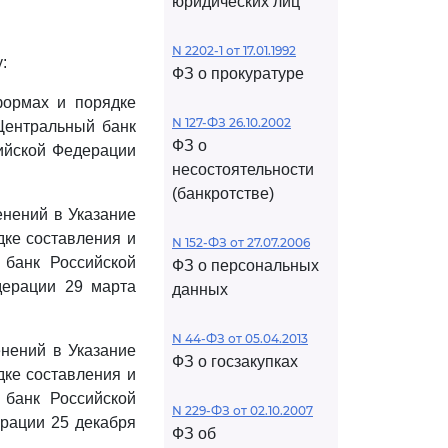
юридических лиц
N 2202-1 от 17.01.1992
:
ФЗ о прокуратуре
формах и порядке
N 127-ФЗ 26.10.2002
Центральный банк
ФЗ о
ийской Федерации
несостоятельности
(банкротстве)
енений в Указание
дке составления и
N 152-ФЗ от 27.07.2006
 банк Российской
ФЗ о персональных
дерации 29 марта
данных
N 44-ФЗ от 05.04.2013
енений в Указание
ФЗ о госзакупках
дке составления и
 банк Российской
N 229-ФЗ от 02.10.2007
рации 25 декабря
ФЗ об