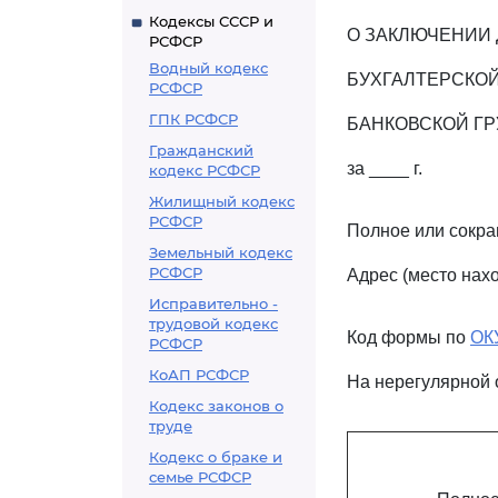
Кодексы СССР и
О ЗАКЛЮЧЕНИИ 
РСФСР
Водный кодекс
БУХГАЛТЕРСКОЙ
РСФСР
ГПК РСФСР
БАНКОВСКОЙ Г
Гражданский
за ____ г.
кодекс РСФСР
Жилищный кодекс
РСФСР
Полное или сокр
Земельный кодекс
РСФСР
Адрес (место нах
Исправительно -
трудовой кодекс
Код формы по
ОК
РСФСР
КоАП РСФСР
На нерегулярной 
Кодекс законов о
труде
Кодекс о браке и
семье РСФСР