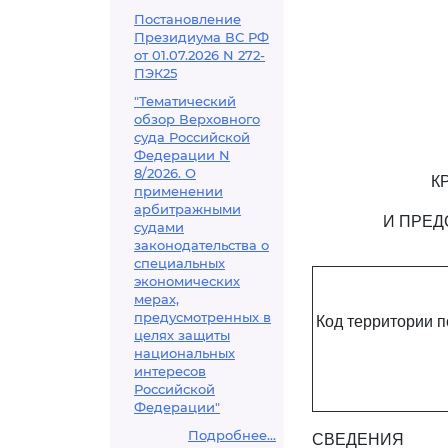
Постановление
Президиума ВС РФ
от 01.07.2026 N 272-
ПЭК25
"Тематический
обзор Верховного
суда Российской
Федерации N
8/2026. О
К
применении
арбитражными
И ПРЕД
судами
законодательства о
специальных
экономических
мерах,
предусмотренных в
Код территории 
целях защиты
национальных
интересов
Российской
Федерации"
Подробнее...
СВЕДЕНИЯ