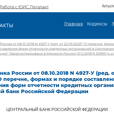
Актуал
Работа с ЮИС Легалакт
Главная
Кодексы
АКТЫ
И
оссии от 08.10.2018 N 4927-У (ред. от 22.09.2022) "О перечне, фор
дставления форм отчетности кредитных организаций в Централь
и" (Зарегистрировано в Минюсте России 13.12.2018 N 52992) (с изм.
ка России от 08.10.2018 N 4927-У (ред. 
 О перечне, формах и порядке составлен
ния форм отчетности кредитных органи
й банк Российской Федерации
ЦЕНТРАЛЬНЫЙ БАНК РОССИЙСКОЙ ФЕДЕРАЦИИ