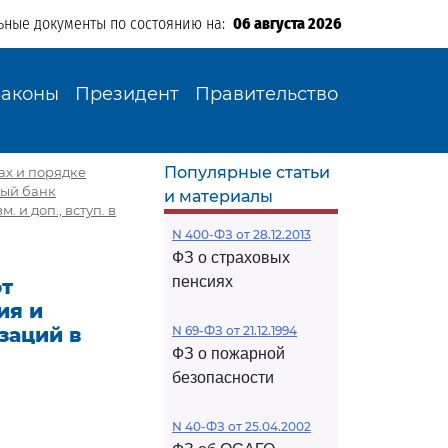
ьные документы по состоянию на:
06 августа 2026
Законы
Президент
Правительство
Популярные статьи
мах и порядке
ный банк
и материалы
 и доп., вступ. в
N 400-ФЗ от 28.12.2013
ФЗ о страховых
пенсиях
от
ия и
заций в
N 69-ФЗ от 21.12.1994
ФЗ о пожарной
безопасности
N 40-ФЗ от 25.04.2002