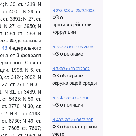
34; N 30, ст. 4219; N
N 273-ФЗ от 25.12.2008
, ст. 4001; N 29, ст.
ФЗ о
, ст. 3891; N 27, ст.
противодействии
9; N 27, ст. 3950; N
коррупции
ст. 1584, ст. 1588; N
далее - Федеральный
N 38-ФЗ от 13.03.2006
и 43
Федерального
ФЗ о рекламе
кона от 3 февраля
ерховного Совета
N 7-ФЗ от 10.01.2002
и, 1996, N 6, ст.
ФЗ об охране
3, ст. 3424; 2002, N
окружающей среды
 27, ст. 2711; N 31,
61; N 31, ст. 3439; N
N 3-ФЗ от 07.02.2011
 ст. 5425; N 50, ст.
ФЗ о полиции
 ст. 2776; N 30, ст.
012; N 31, ст. 4193;
N 402-ФЗ от 06.12.2011
 ст. 6730; N 49, ст.
ФЗ о бухгалтерском
 ст. 7605, ст. 7607;
учете
77; N 30, ст. 4084; N