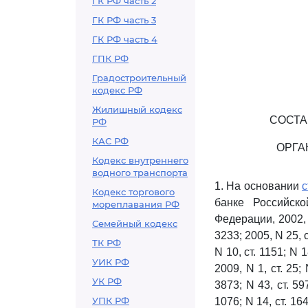
ГК РФ часть 2
ГК РФ часть 3
ГК РФ часть 4
ГПК РФ
Градостроительный
кодекс РФ
Жилищный кодекс
СОСТА
РФ
КАС РФ
ОРГА
Кодекс внутреннего
водного транспорта
1. На основании
с
Кодекс торгового
банке Российско
мореплавания РФ
Федерации, 2002, N
Семейный кодекс
3233; 2005, N 25, ст
ТК РФ
N 10, ст. 1151; N 1
УИК РФ
2009, N 1, ст. 25; 
УК РФ
3873; N 43, ст. 597
УПК РФ
1076; N 14, ст. 164