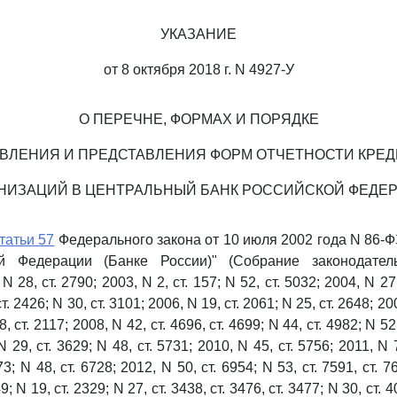
УКАЗАНИЕ
от 8 октября 2018 г. N 4927-У
О ПЕРЕЧНЕ, ФОРМАХ И ПОРЯДКЕ
ВЛЕНИЯ И ПРЕДСТАВЛЕНИЯ ФОРМ ОТЧЕТНОСТИ КРЕ
НИЗАЦИЙ В ЦЕНТРАЛЬНЫЙ БАНК РОССИЙСКОЙ ФЕДЕ
татьи 57
Федерального закона от 10 июля 2002 года N 86-
й Федерации (Банке России)" (Собрание законодател
 28, ст. 2790; 2003, N 2, ст. 157; N 52, ст. 5032; 2004, N 27, 
. 2426; N 30, ст. 3101; 2006, N 19, ст. 2061; N 25, ст. 2648; 2007
8, ст. 2117; 2008, N 42, ст. 4696, ст. 4699; N 44, ст. 4982; N 52,
N 29, ст. 3629; N 48, ст. 5731; 2010, N 45, ст. 5756; 2011, N 7
3; N 48, ст. 6728; 2012, N 50, ст. 6954; N 53, ст. 7591, ст. 7
9; N 19, ст. 2329; N 27, ст. 3438, ст. 3476, ст. 3477; N 30, ст. 4