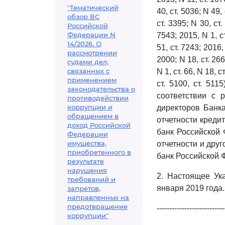
"Тематический
40, ст. 5036; N 49, 
обзор ВС
ст. 3395; N 30, ст.
Российской
Федерации N
7543; 2015, N 1, ст
14/2026. О
51, ст. 7243; 2016, 
рассмотрении
2000; N 18, ст. 266
судами дел,
связанных с
N 1, ст. 66, N 18, с
применением
ст. 5100, ст. 51
законодательства о
соответствии с 
противодействии
коррупции и
директоров Банк
обращением в
отчетности креди
доход Российской
банк Российской 
Федерации
имущества,
отчетности и дру
приобретенного в
банк Российской 
результате
нарушения
2. Настоящее Ук
требований и
января 2019 года.
запретов,
направленных на
предотвращение
---------------------------
коррупции"