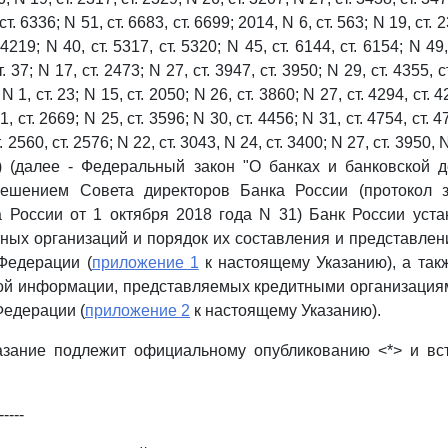
ст. 6336; N 51, ст. 6683, ст. 6699; 2014, N 6, ст. 563; N 19, ст. 
 4219; N 40, ст. 5317, ст. 5320; N 45, ст. 6144, ст. 6154; N 49,
. 37; N 17, ст. 2473; N 27, ст. 3947, ст. 3950; N 29, ст. 4355, с
N 1, ст. 23; N 15, ст. 2050; N 26, ст. 3860; N 27, ст. 4294, ст. 
1, ст. 2669; N 25, ст. 3596; N 30, ст. 4456; N 31, ст. 4754, ст. 4
т. 2560, ст. 2576; N 22, ст. 3043, N 24, ст. 3400; N 27, ст. 3950, 
15) (далее - Федеральный закон "О банках и банковской д
решением Совета директоров Банка России (протокол 
а России от 1 октября 2018 года N 31) Банк России уст
тных организаций и порядок их составления и представле
Федерации (
приложение 1
к настоящему Указанию), а так
гой информации, представляемых кредитными организаци
Федерации (
приложение 2
к настоящему Указанию).
азание подлежит официальному опубликованию <*> и вст
-----