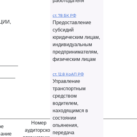
работодателя
ст. 78 БК РФ
ЦИИ,
Предоставление
субсидий
юридическим лицам,
индивидуальным
предпринимателям,
физическим лицам
_______
ст. 12.8 КоАП РФ
______
Управление
транспортным
средством
водителем,
находящимся в
состоянии
Номер
опьянения,
ое
аудиторской
передача
вание