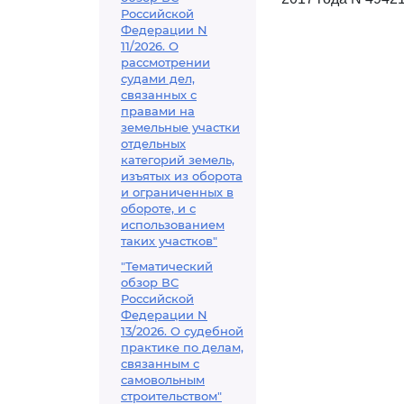
Российской
Федерации N
11/2026. О
рассмотрении
судами дел,
связанных с
правами на
земельные участки
отдельных
категорий земель,
изъятых из оборота
и ограниченных в
обороте, и с
использованием
таких участков"
"Тематический
обзор ВС
Российской
Федерации N
13/2026. О судебной
практике по делам,
связанным с
самовольным
строительством"