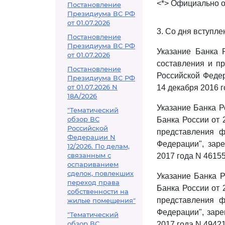
<*> Официально о
Постановление
Президиума ВС РФ
от 01.07.2026
3. Со дня вступле
Постановление
Президиума ВС РФ
Указание Банка 
от 01.07.2026
составления и п
Постановление
Российской Феде
Президиума ВС РФ
от 01.07.2026 N
14 декабря 2016 г
18А/2026
Указание Банка Р
"Тематический
обзор ВС
Банка России от 
Российской
представления ф
Федерации N
Федерации", зар
12/2026. По делам,
связанным с
2017 года N 46155
оспариванием
сделок, повлекших
Указание Банка Р
переход права
Банка России от 
собственности на
представления ф
жилые помещения"
Федерации", зар
"Тематический
обзор ВС
2017 года N 49421