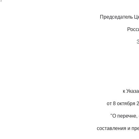
Председатель Ц
Росс
к Указ
от 8 октября 
"О перечне,
составления и пр