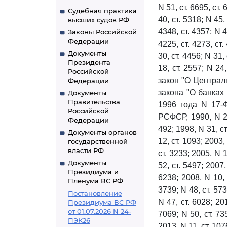
N 51, ст. 6695, ст. 
Судебная практика
40, ст. 5318; N 45, 
высших судов РФ
4348, ст. 4357; N 41
Законы Российской
Федерации
4225, ст. 4273, ст.
Документы
30, ст. 4456; N 31, 
Президента
18, ст. 2557; N 24
Российской
закон "О Централ
Федерации
закона "О банках
Документы
Правительства
1996 года N 17-
Российской
РСФСР, 1990, N 27
Федерации
492; 1998, N 31, ст
Документы органов
12, ст. 1093; 2003,
государственной
власти РФ
ст. 3233; 2005, N 1,
Документы
52, ст. 5497; 2007,
Президиума и
6238; 2008, N 10, с
Пленума ВС РФ
3739; N 48, ст. 573
Постановление
N 47, ст. 6028; 201
Президиума ВС РФ
от 01.07.2026 N 24-
7069; N 50, ст. 735
ПЭК26
2013, N 11, ст. 1076