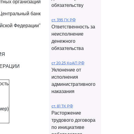
итных организаций
обязательству
Центральный банк
ст. 395 ГК РФ
йской Федерации"
Ответственность за
неисполнение
денежного
обязательства
ИЯ
ст 20.25 КоАП РФ
ДЕРАЦИИ
Уклонение от
исполнения
ость
административного
наказания
ст. 81 ТК РФ
мер)
Расторжение
трудового договора
по инициативе