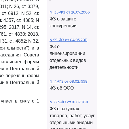
2311; N 26, ст. 3379,
N 135-ФЗ от 26.07.2006
 ст. 6912; N 52, ст.
ФЗ о защите
т. 4357, ст. 4385; N
конкуренции
4295; 2017, N 14, ст.
761, ст. 4830; 2018,
N 99-ФЗ от 04.05.2011
N 31, ст. 4852; N 32,
ФЗ о
еятельности") и в
лицензировании
заседания Совета
отдельных видов
анавливает формы
деятельности
ния в Центральный
же перечень форм
N 14-ФЗ от 08.02.1998
ями в Центральный
ФЗ об ООО
упает в силу с 1
N 223-ФЗ от 18.07.2011
ФЗ о закупках
товаров, работ, услуг
отдельными видами