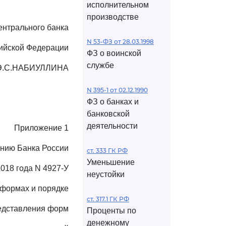
исполнительном
производстве
ентрального банка
N 53-ФЗ от 28.03.1998
ийской Федерации
ФЗ о воинской
службе
Э.С.НАБИУЛЛИНА
N 395-1 от 02.12.1990
ФЗ о банках и
банковской
деятельности
Приложение 1
анию Банка России
ст. 333 ГК РФ
Уменьшение
2018 года N 4927-У
неустойки
 формах и порядке
ст. 317.1 ГК РФ
едставления форм
Проценты по
денежному