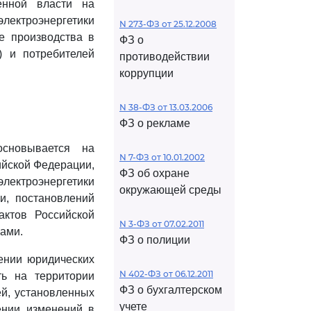
венной власти на
электроэнергетики
N 273-ФЗ от 25.12.2008
е производства в
ФЗ о
) и потребителей
противодействии
коррупции
N 38-ФЗ от 13.03.2006
ФЗ о рекламе
основывается на
N 7-ФЗ от 10.01.2002
йской Федерации,
ФЗ об охране
электроэнергетики
окружающей среды
и, постановлений
ктов Российской
N 3-ФЗ от 07.02.2011
ами.
ФЗ о полиции
шении юридических
N 402-ФЗ от 06.12.2011
ть на территории
ФЗ о бухгалтерском
ей, установленных
учете
нии изменений в