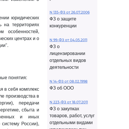
N 135-ФЗ от 26.07.2006
шении юридических
ФЗ о защите
ь на территориях
конкуренции
ом особенностей,
еских центрах и о
N 99-ФЗ от 04.05.2011
ии".
ФЗ о
лицензировании
отдельных видов
деятельности
ные понятия:
N 14-ФЗ от 08.02.1998
ФЗ об ООО
я в себя комплекс
ле производства в
N 223-ФЗ от 18.07.2011
ргии), передачи
ФЗ о закупках
ергетике, сбыта и
товаров, работ, услуг
твенных и иных
отдельными видами
 систему России),