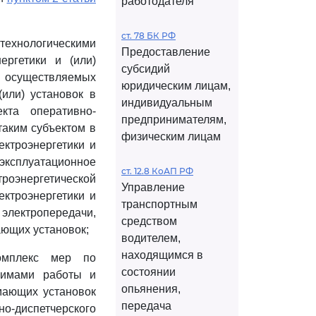
работодателя
ст. 78 БК РФ
 технологическими
Предоставление
ергетики и (или)
субсидий
 осуществляемых
юридическим лицам,
или) установок в
индивидуальным
кта оперативно-
предпринимателям,
таким субъектом в
физическим лицам
ектроэнергетики и
эксплуатационное
ст. 12.8 КоАП РФ
роэнергетической
Управление
ектроэнергетики и
транспортным
лектропередачи,
средством
ающих установок;
водителем,
находящимся в
комплекс мер по
состоянии
жимами работы и
опьянения,
мающих установок
передача
но-диспетчерского