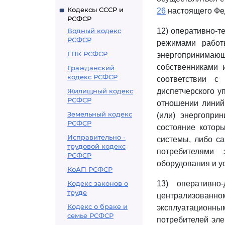
Кодексы СССР и
26
настоящего Фед
РСФСР
Водный кодекс
12) оперативно-т
РСФСР
режимами работы
ГПК РСФСР
энергопринимаю
собственниками 
Гражданский
кодекс РСФСР
соответствии с
Жилищный кодекс
диспетчерского у
РСФСР
отношении линий 
Земельный кодекс
(или) энергопри
РСФСР
состояние котор
Исправительно -
системы, либо са
трудовой кодекс
потребителями 
РСФСР
оборудования и у
КоАП РСФСР
Кодекс законов о
13) оперативно
труде
централизованн
Кодекс о браке и
эксплуатационны
семье РСФСР
потребителей эле