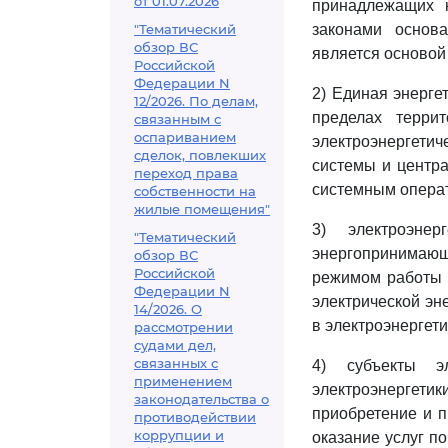
от 01.07.2026
принадлежащих 
"Тематический
законами основа
обзор ВС
является основой
Российской
Федерации N
2) Единая энерге
12/2026. По делам,
пределах терри
связанным с
оспариванием
электроэнергети
сделок, повлекших
системы и центра
переход права
системным операт
собственности на
жилые помещения"
3) электроэнер
"Тематический
энергопринимаю
обзор ВС
Российской
режимом работы в
Федерации N
электрической эн
14/2026. О
в электроэнергети
рассмотрении
судами дел,
связанных с
4) субъекты э
применением
электроэнергетик
законодательства о
приобретение и п
противодействии
коррупции и
оказание услуг п