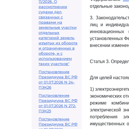
11/2026. О
отдельные законо
рассмотрении
судами дел,
связанных с
3. Законодательс
правами на
лиц и индивидуа
земельные участки
инновационных н
отдельных
категорий земель,
установленных 
изъятых из оборота
внесении изменен
и ограниченных в
обороте, и с
использованием
Статья 3. Опреде
таких участков"
Постановление
Президиума ВС РФ
Для целей настоя
от 01.07.2026 N 24-
ПЭК26
1) электроэнерге
Постановление
экономических от
Президиума ВС РФ
режиме комбини
от 01.07.2026 N 272-
электрической эн
ПЭК25
потребления э
Постановление
имущественных об
Президиума ВС РФ