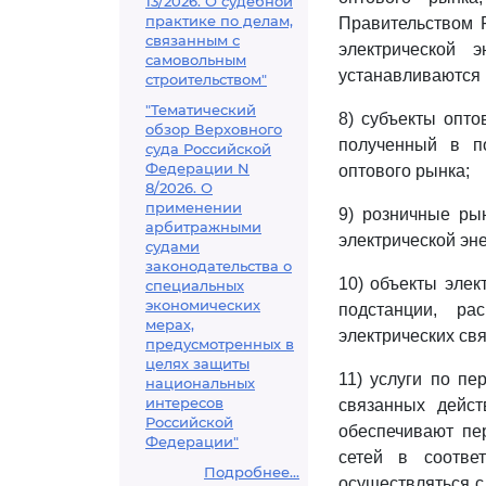
13/2026. О судебной
практике по делам,
Правительством 
связанным с
электрической 
самовольным
устанавливаются 
строительством"
"Тематический
8) субъекты опто
обзор Верховного
полученный в п
суда Российской
Федерации N
оптового рынка;
8/2026. О
применении
9) розничные ры
арбитражными
электрической эне
судами
законодательства о
10) объекты элек
специальных
экономических
подстанции, ра
мерах,
электрических св
предусмотренных в
целях защиты
11) услуги по пе
национальных
интересов
связанных дейст
Российской
обеспечивают пер
Федерации"
сетей в соотве
Подробнее...
осуществляться с