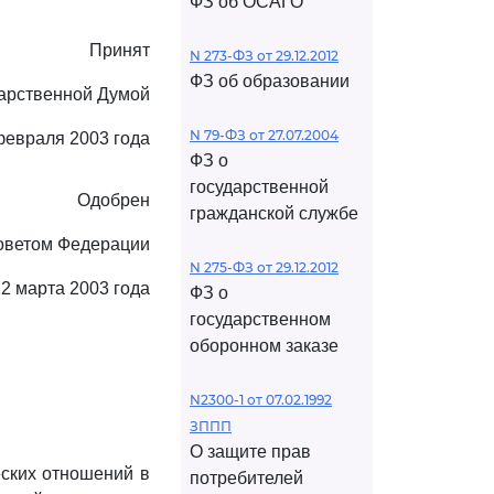
ФЗ об ОСАГО
Принят
N 273-ФЗ от 29.12.2012
ФЗ об образовании
арственной Думой
N 79-ФЗ от 27.07.2004
февраля 2003 года
ФЗ о
государственной
Одобрен
гражданской службе
оветом Федерации
N 275-ФЗ от 29.12.2012
2 марта 2003 года
ФЗ о
государственном
оборонном заказе
N2300-1 от 07.02.1992
ЗППП
О защите прав
ских отношений в
потребителей