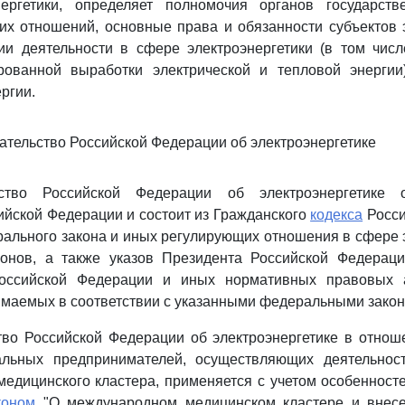
ергетики, определяет полномочия органов государст
их отношений, основные права и обязанности субъектов 
ии деятельности в сфере электроэнергетики (в том числ
ованной выработки электрической и тепловой энергии
ргии.
дательство Российской Федерации об электроэнергетике
ьство Российской Федерации об электроэнергетике 
йской Федерации и состоит из Гражданского
кодекса
Росси
ального закона и иных регулирующих отношения в сфере 
онов, а также указов Президента Российской Федераци
Российской Федерации и иных нормативных правовых а
маемых в соответствии с указанными федеральными закон
тво Российской Федерации об электроэнергетике в отно
льных предпринимателей, осуществляющих деятельнос
едицинского кластера, применяется с учетом особенност
коном
"О международном медицинском кластере и внесе