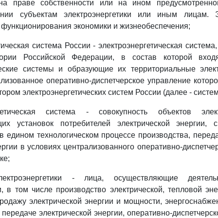
на праве собственности или на ином предусмотренн
нии субъектам электроэнергетики или иным лицам. Э
 функционирования экономики и жизнеобеспечения;
тическая система России - электроэнергетическая система
тории Российской Федерации, в состав которой вход
ческие системы и образующие их территориальные элект
лизованное оперативно-диспетчерское управление котор
ором электроэнергетических систем России (далее - систе
гетическая система - совокупность объектов элек
щих установок потребителей электрической энергии, 
 едином технологическом процессе производства, перед
ергии в условиях централизованного оперативно-диспетче
ке;
лектроэнергетики - лица, осуществляющие деятел
и, в том числе производство электрической, тепловой эн
родажу электрической энергии и мощности, энергоснабже
о передаче электрической энергии, оперативно-диспетчерс