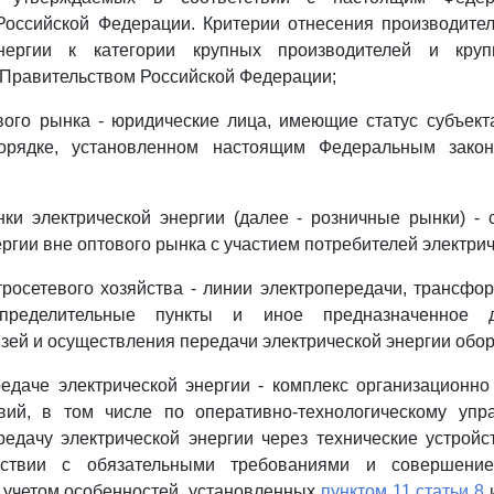
Российской Федерации. Критерии отнесения производител
энергии к категории крупных производителей и круп
Правительством Российской Федерации;
вого рынка - юридические лица, имеющие статус субъект
орядке, установленном настоящим Федеральным зако
нки электрической энергии (далее - розничные рынки) -
ргии вне оптового рынка с участием потребителей электрич
тросетевого хозяйства - линии электропередачи, трансф
спределительные пункты и иное предназначенное 
язей и осуществления передачи электрической энергии обо
редаче электрической энергии - комплекс организационно
вий, в том числе по оперативно-технологическому упр
едачу электрической энергии через технические устройс
тствии с обязательными требованиями и совершени
 учетом особенностей, установленных
пунктом 11 статьи 8