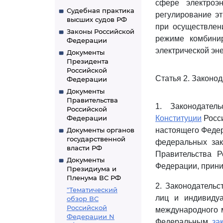
сфере электроэн
Судебная практика
регулирование эт
высших судов РФ
при осуществлен
Законы Российской
режиме комбинир
Федерации
электрической эне
Документы
Президента
Российской
Статья 2. Законо
Федерации
Документы
Правительства
1. Законодател
Российской
Федерации
Конституции
Росси
Документы органов
настоящего Федер
государственной
федеральных зак
власти РФ
Правительства 
Документы
Федерации, прини
Президиума и
Пленума ВС РФ
2. Законодательс
"Тематический
лиц и индивидуа
обзор ВС
Российской
международного м
Федерации N
Федеральным
за