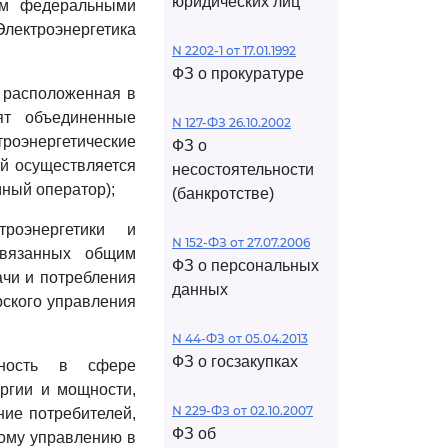
юридических лиц
ом федеральными
лектроэнергетика
N 2202-1 от 17.01.1992
ФЗ о прокуратуре
, расположенная в
ят объединенные
N 127-ФЗ 26.10.2002
роэнергетические
ФЗ о
ой осуществляется
несостоятельности
мный оператор);
(банкротстве)
троэнергетики и
N 152-ФЗ от 27.07.2006
связанных общим
ФЗ о персональных
ачи и потребления
данных
рского управления
N 44-ФЗ от 05.04.2013
ФЗ о госзакупках
ьность в сфере
ергии и мощности,
N 229-ФЗ от 02.10.2007
ние потребителей,
ФЗ об
кому управлению в