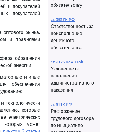
обязательству
ей и покупателей
ных покупателей
ст. 395 ГК РФ
Ответственность за
а оптового рынка,
неисполнение
ном и правилами
денежного
обязательства
 сфера обращения
ст 20.25 КоАП РФ
еской энергии;
Уклонение от
исполнения
орматорные и иные
административного
для обеспечения
наказания
рудование;
 и технологически
ст. 81 ТК РФ
авлению, которые
Расторжение
тва электрических
трудового договора
е которых может
по инициативе
и
пунктом 2 статьи