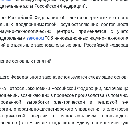
дательные акты Российской Федерации".
тво Российской Федерации об электроэнергетике в отно
льных предпринимателей, осуществляющих деятельност
аучно-технологических центров, применяется с учет
Федеральным
законом
"Об инновационных научно-технологич
ий в отдельные законодательные акты Российской Федерац
ление основных понятий
щего Федерального закона используются следующие основ
тика - отрасль экономики Российской Федерации, включающа
ношений, возникающих в процессе производства (в том чис
рованной выработки электрической и тепловой эне
ергии, оперативно-диспетчерского управления в электроэн
лектрической энергии с использованием производс
ъектов (в том числе входящих в Единую энергетическую