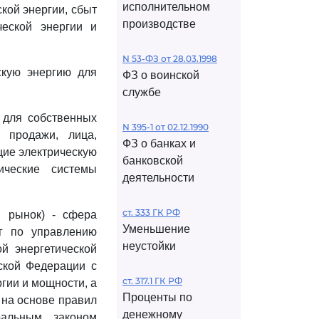
исполнительном
кой энергии, сбыт
производстве
ческой энергии и
N 53-ФЗ от 28.03.1998
скую энергию для
ФЗ о воинской
службе
 для собственных
N 395-1 от 02.12.1990
 продажи, лица,
ФЗ о банках и
щие электрическую
банковской
ические системы
деятельности
ст. 333 ГК РФ
й рынок) - сфера
Уменьшение
уг по управлению
неустойки
й энергетической
ской Федерации с
ст. 317.1 ГК РФ
гии и мощности, а
Проценты по
 на основе правил
денежному
ральным законом