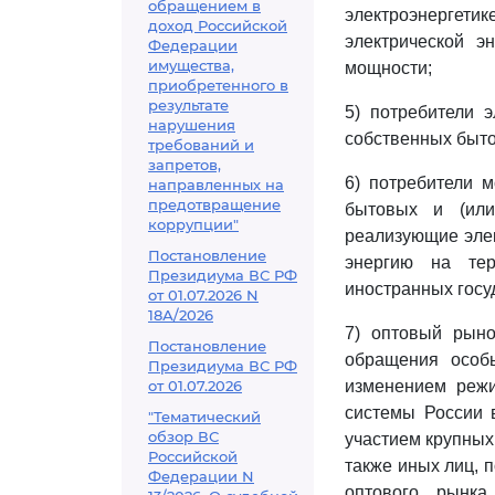
обращением в
электроэнергетик
доход Российской
электрической э
Федерации
имущества,
мощности;
приобретенного в
результате
5) потребители 
нарушения
собственных быто
требований и
запретов,
6) потребители 
направленных на
предотвращение
бытовых и (или
коррупции"
реализующие элек
Постановление
энергию на тер
Президиума ВС РФ
иностранных госу
от 01.07.2026 N
18А/2026
7) оптовый рыно
Постановление
обращения особы
Президиума ВС РФ
от 01.07.2026
изменением режи
системы России 
"Тематический
обзор ВС
участием крупных
Российской
также иных лиц, 
Федерации N
оптового рынка