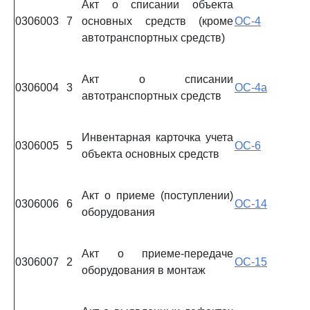
Акт о списании объекта
0306003
7
основных средств (кроме
ОС-4
автотранспортных средств)
Акт о списании
0306004
3
ОС-4а
автотранспортных средств
Инвентарная карточка учета
0306005
5
ОС-6
объекта основных средств
Акт о приеме (поступлении)
0306006
6
ОС-14
оборудования
Акт о приеме-передаче
0306007
2
ОС-15
оборудования в монтаж