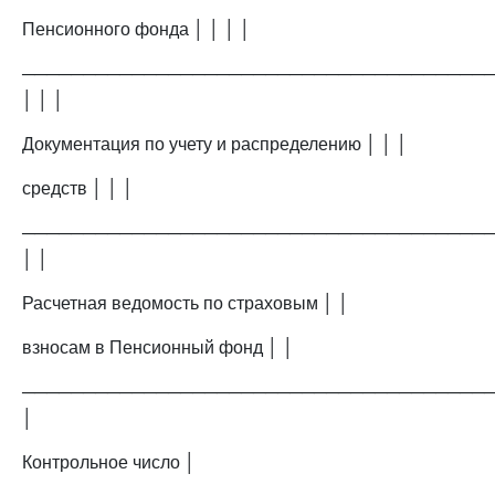
Пенсионного фонда │ │ │ │
──────────────────────────────────────
│ │ │
Документация по учету и распределению │ │ │
средств │ │ │
──────────────────────────────────────
│ │
Расчетная ведомость по страховым │ │
взносам в Пенсионный фонд │ │
──────────────────────────────────────
│
Контрольное число │