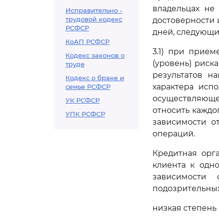
владельцах не
Исправительно -
трудовой кодекс
достоверности 
РСФСР
дней, следующи
КоАП РСФСР
3.1) при прие
Кодекс законов о
(уровень) риск
труде
результатов н
Кодекс о браке и
характера испо
семье РСФСР
осуществляюще
УК РСФСР
относить каждо
УПК РСФСР
зависимости о
операций.
Кредитная орг
клиента к одн
зависимости
подозрительных
низкая степень