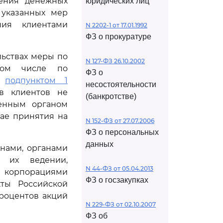
дения денежных
юридических лиц
 указанных мер
ния клиентами
N 2202-1 от 17.01.1992
ФЗ о прокуратуре
льствах меры по
N 127-ФЗ 26.10.2002
том числе по
ФЗ о
х
подпунктом 1
несостоятельности
ев клиентов не
(банкротстве)
ченным органом
чае принятия на
N 152-ФЗ от 27.07.2006
ФЗ о персональных
данных
нами, органами
в их ведении,
N 44-ФЗ от 05.04.2013
и корпорациями
ФЗ о госзакупках
кты Российской
роцентов акций
N 229-ФЗ от 02.10.2007
ФЗ об