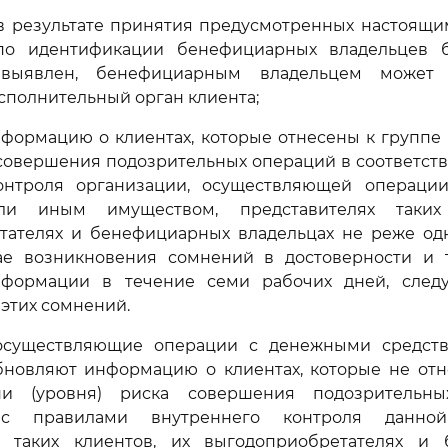
и в результате принятия предусмотренных настоящ
по идентификации бенефициарных владельцев 
выявлен, бенефициарным владельцем может
полнительный орган клиента;
нформацию о клиентах, которые отнесены к группе
 совершения подозрительных операций в соответст
онтроля организации, осуществляющей операц
ли иным имуществом, представителях таких
тателях и бенефициарных владельцах не реже одн
чае возникновения сомнений в достоверности и 
нформации в течение семи рабочих дней, след
этих сомнений.
 осуществляющие операции с денежными средст
бновляют информацию о клиентах, которые не отн
ни (уровня) риска совершения подозрительн
 с правилами внутреннего контроля данной
х таких клиентов, их выгодоприобретателях и