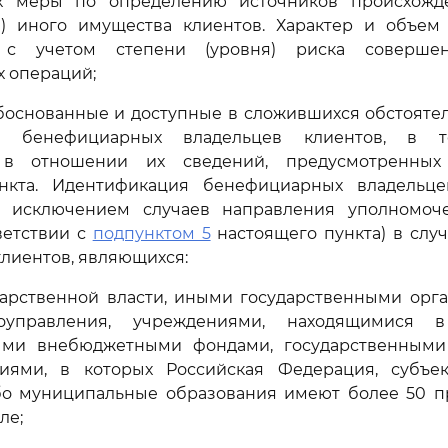
ах меры по определению источников происхож
и) иного имущества клиентов. Характер и объем
 с учетом степени (уровня) риска соверше
 операций;
боснованные и доступные в сложившихся обстояте
ии бенефициарных владельцев клиентов, в 
 в отношении их сведений, предусмотренны
нкта. Идентификация бенефициарных владельц
а исключением случаев направления уполномо
ветствии с
подпунктом 5
настоящего пункта) в слу
лиентов, являющихся:
дарственной власти, иными государственными орга
оуправления, учреждениями, находящимися 
ыми внебюджетными фондами, государственным
иями, в которых Российская Федерация, субъе
о муниципальные образования имеют более 50 п
ле;