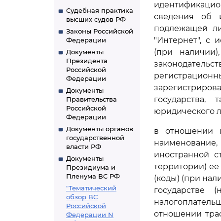
идентификацио
Судебная практика
сведения об 
высших судов РФ
подлежащей ли
Законы Российской
"Интернет", с
Федерации
(при наличии)
Документы
Президента
законодательс
Российской
регистрационн
Федерации
зарегистриро
Документы
государства,
Правительства
Российской
юридического л
Федерации
Документы органов
в отношении и
государственной
наименование,
власти РФ
иностранной с
Документы
территории) ее
Президиума и
Пленума ВС РФ
(коды) (при на
"Тематический
государстве 
обзор ВС
налогоплательщ
Российской
отношении тра
Федерации N