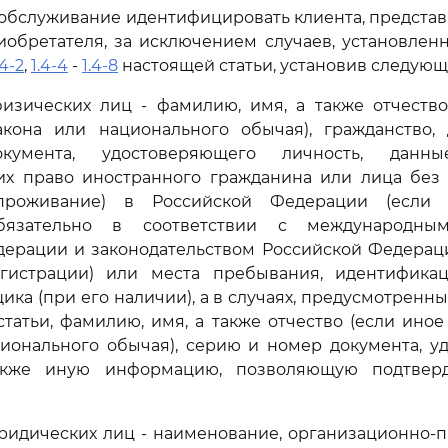
а обслуживание идентифицировать клиента, представ
иобретателя, за исключением случаев, установле
.4-2
,
1.4-4
-
1.4-8
настоящей статьи, установив следующ
изических лиц - фамилию, имя, а также отчество
акона или национального обычая), гражданство, 
кумента, удостоверяющего личность, данны
х право иностранного гражданина или лица без 
проживание) в Российской Федерации (если 
бязательно в соответствии с международны
ерации и законодательством Российской Федераци
егистрации) или места пребывания, идентифик
ика (при его наличии), а в случаях, предусмотренн
татьи, фамилию, имя, а также отчество (если иное
ционального обычая), серию и номер документа, у
также иную информацию, позволяющую подтверд
ридических лиц - наименование, организационно-п