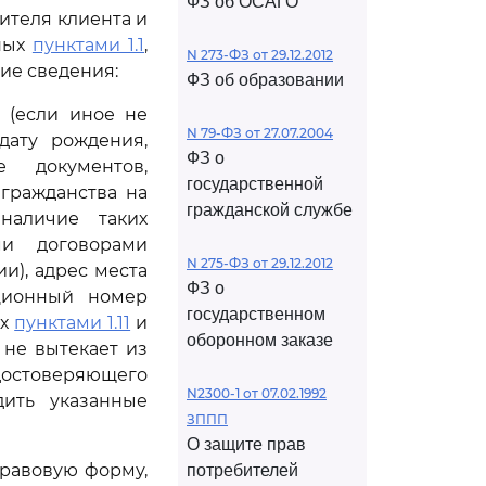
ФЗ об ОСАГО
ителя клиента и
нных
пунктами 1.1
,
N 273-ФЗ от 29.12.2012
ие сведения:
ФЗ об образовании
 (если иное не
N 79-ФЗ от 27.07.2004
дату рождения,
ФЗ о
е документов,
государственной
гражданства на
гражданской службе
наличие таких
ми договорами
N 275-ФЗ от 29.12.2012
и), адрес места
ФЗ о
ационный номер
государственном
ых
пунктами 1.11
и
оборонном заказе
 не вытекает из
достоверяющего
N2300-1 от 07.02.1992
ить указанные
ЗППП
О защите прав
равовую форму,
потребителей