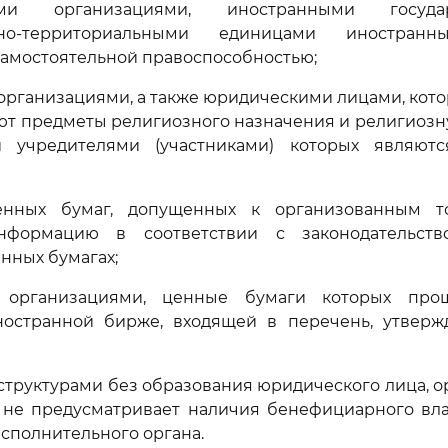
ыми организациями, иностранными госуд
вно-территориальными единицами иностранны
амостоятельной правоспособностью;
рганизациями, а также юридическими лицами, кот
уют предметы религиозного назначения и религиозн
 учредителями (участниками) которых являют
енных бумаг, допущенных к организованным то
нформацию в соответствии с законодательств
нных бумагах;
 организациями, ценные бумаги которых про
ностранной бирже, входящей в перечень, утвер
труктурами без образования юридического лица, 
 не предусматривает наличия бенефициарного влад
сполнительного органа.