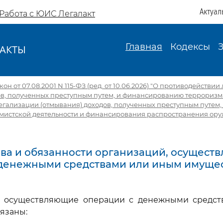
Актуал
Работа с ЮИС Легалакт
Главная
Кодексы
АКТЫ
И
н от 07.08.2001 N 115-ФЗ (ред. от 10.06.2026) "О противодействи
ов, полученных преступным путем, и финансированию терроризм
гализации (отмывания) доходов, полученных преступным путем
емистской деятельности и финансирования распространения ору
рава и обязанности организаций, осущес
 денежными средствами или иным имуще
и, осуществляющие операции с денежными средс
язаны: