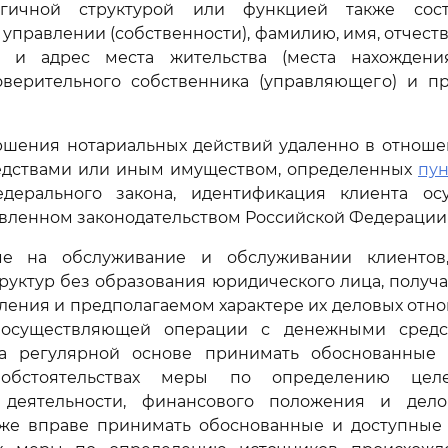
гичной структурой или функцией также сост
 управлении (собственности), фамилию, имя, отчеств
) и адрес места жительства (места нахождени
доверительного собственника (управляющего) и п
ершения нотариальных действий удаленно в отноше
дствами или иным имуществом, определенных
пун
дерального закона, идентификация клиента ос
овленном законодательством Российской Федерации 
еме на обслуживание и обслуживании клиентов
руктур без образования юридического лица, полу
вления и предполагаемом характере их деловых отн
, осуществляющей операции с денежными сред
а регулярной основе принимать обоснованные
обстоятельствах меры по определению цел
 деятельности, финансового положения и дел
акже вправе принимать обоснованные и доступные