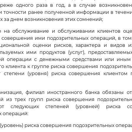
 реже одного раза в год, а в случае возникнове
и точности ранее полученной информации в течен
х за днем возникновения этих сомнений;
ме на обслуживание и обслуживании клиентов оце
а совершения ими подозрительных операций, в том
ациональной оценки рисков, характера и видов их
льзуемых ими продуктов (услуг), предоставляемы
й операции с денежными средствами или иным
го клиента к группе риска совершения подозрител
т степени (уровня) риска совершения клиентом 
анизация, филиал иностранного банка обязаны от
ой из трех групп риска совершения подозритель
 от следующих степеней (уровней) риска с
 операций:
 (уровень) риска совершения подозрительных опера