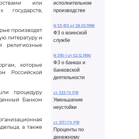
арствами или
исполнительном
х государств,
производстве
N 53-ФЗ от 28.03.1998
орые производят
ФЗ о воинской
ую литературу и
службе
ся религиозные
N 395-1 от 02.12.1990
ФЗ о банках и
ргам, которые
банковской
ом Российской
деятельности
шли процедуру
ст. 333 ГК РФ
жденный Банком
Уменьшение
неустойки
организационная
ст. 317.1 ГК РФ
ельца, а также
Проценты по
денежному