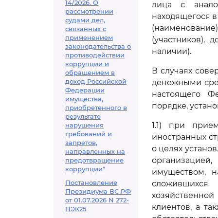
14/2026. О
лица с анало
рассмотрении
находящегося в
судами дел,
(наименование
связанных с
применением
(участников), 
законодательства о
наличии).
противодействии
коррупции и
В случаях сов
обращением в
доход Российской
денежными сре
Федерации
настоящего Фе
имущества,
порядке, устан
приобретенного в
результате
1.1) при при
нарушения
требований и
иностранных ст
запретов,
о целях устано
направленных на
организацией
предотвращение
коррупции"
имуществом, н
Постановление
сложившихся 
Президиума ВС РФ
хозяйственной
от 01.07.2026 N 272-
клиентов, а т
ПЭК25