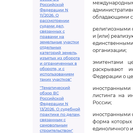
международн
Российской
администрати
Федерации N
11/2026. О
обладающими с
рассмотрении
судами дел,
религиозными о
связанных с
и (или) реализ
правами на
земельные участки
единственными
отдельных
организации;
категорий земель,
изъятых из оборота
эмитентами ц
и ограниченных в
обороте, и с
раскрывают и
использованием
Федерации о це
таких участков"
"Тематический
иностранными
обзор ВС
листинга на и
Российской
России;
Федерации N
13/2026. О судебной
иностранными с
практике по делам,
связанным с
форма которых
самовольным
единоличного и
строительством"