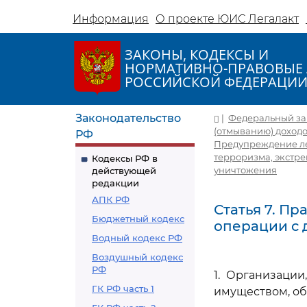
Информация
О проекте ЮИС Легалакт
ЗАКОНЫ, КОДЕКСЫ И
НОРМАТИВНО-ПРАВОВЫЕ 
РОССИЙСКОЙ ФЕДЕРАЦИ
Законодательство
|
Федеральный зако
(отмыванию) доход
РФ
Предупреждение ле
терроризма, экстр
Кодексы РФ в
уничтожения
действующей
редакции
АПК РФ
Статья 7. П
Бюджетный кодекс
операции с
Водный кодекс РФ
Воздушный кодекс
РФ
1. Организаци
ГК РФ часть 1
имуществом, об