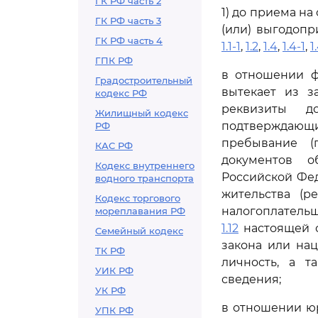
ГК РФ часть 2
1) до приема н
ГК РФ часть 3
(или) выгодопр
ГК РФ часть 4
1.1-1
,
1.2
,
1.4
,
1.4-1
,
1
ГПК РФ
в отношении ф
Градостроительный
вытекает из з
кодекс РФ
реквизиты до
Жилищный кодекс
подтверждающи
РФ
пребывание (
КАС РФ
документов о
Кодекс внутреннего
Российской Фед
водного транспорта
жительства (р
Кодекс торгового
налогоплательщ
мореплавания РФ
1.12
настоящей с
Семейный кодекс
закона или на
ТК РФ
личность, а 
УИК РФ
сведения;
УК РФ
в отношении ю
УПК РФ