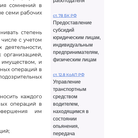
работодателя
ния сомнений в
ие семи рабочих
ст. 78 БК РФ
Предоставление
субсидий
нивать степень
юридическим лицам,
 числе с учетом
индивидуальным
 деятельности,
предпринимателям,
х организацией,
физическим лицам
 имуществом, и
ьных операций в
ст. 12.8 КоАП РФ
подозрительных
Управление
транспортным
носить каждого
средством
ных операций в
водителем,
овершения им
находящимся в
состоянии
опьянения,
ций;
передача