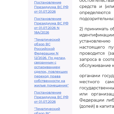
обстоятельств
Постановление
средств и (ил
Президиума ВС РФ
от 01.07.2026
определяются
подозрительных
Постановление
Президиума ВС РФ
от 01.07.2026 N
2) принимать о
18А/2026
идентификац
"Тематический
установлению
обзор ВС
настоящего пу
Российской
проводится (з
Федерации N
12/2026. По делам,
запроса в соот
связанным с
обслуживание к
оспариванием
сделок, повлекших
органами госу
переход права
собственности на
местного сам
жилые помещения"
государственн
Постановление
или организац
Президиума ВС РФ
Федерации либ
от 01.07.2026
(долей) в капита
"Тематический
обзор ВС