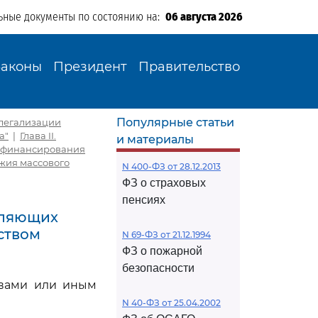
ьные документы по состоянию на:
06 августа 2026
Законы
Президент
Правительство
Популярные статьи
и легализации
а"
|
Глава II.
и материалы
, финансирования
жия массового
N 400-ФЗ от 28.12.2013
ФЗ о страховых
пенсиях
твляющих
ством
N 69-ФЗ от 21.12.1994
ФЗ о пожарной
безопасности
твами или иным
N 40-ФЗ от 25.04.2002