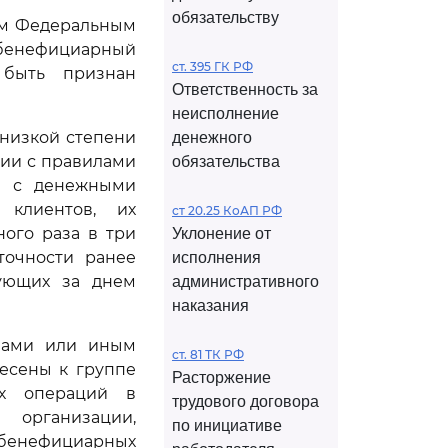
обязательству
им Федеральным
бенефициарный
ст. 395 ГК РФ
 быть признан
Ответственность за
неисполнение
 низкой степени
денежного
вии с правилами
обязательства
ии с денежными
 клиентов, их
ст 20.25 КоАП РФ
ого раза в три
Уклонение от
точности ранее
исполнения
ующих за днем
административного
наказания
вами или иным
ст. 81 ТК РФ
есены к группе
Расторжение
ых операций в
трудового договора
 организации,
по инициативе
 бенефициарных