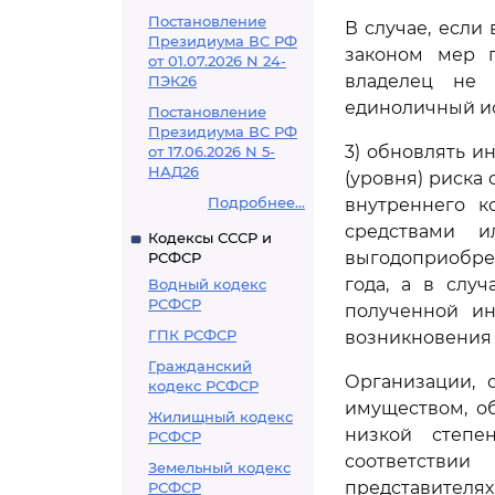
Постановление
В случае, есл
Президиума ВС РФ
законом мер 
от 01.07.2026 N 24-
владелец не 
ПЭК26
единоличный ис
Постановление
Президиума ВС РФ
3) обновлять и
от 17.06.2026 N 5-
НАД26
(уровня) риска
Подробнее...
внутреннего к
средствами и
Кодексы СССР и
выгодоприобре
РСФСР
года, а в слу
Водный кодекс
РСФСР
полученной и
ГПК РСФСР
возникновения 
Гражданский
Организации,
кодекс РСФСР
имуществом, о
Жилищный кодекс
низкой степе
РСФСР
соответствии
Земельный кодекс
представителя
РСФСР