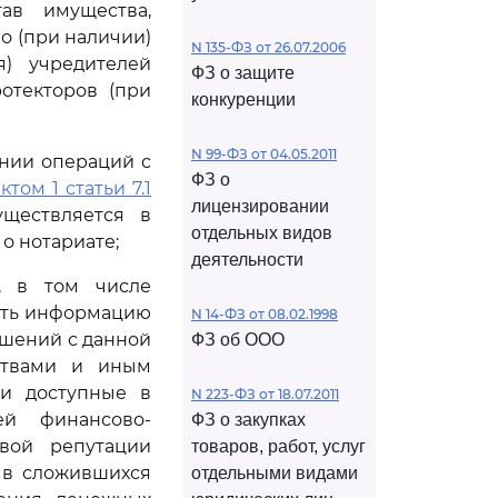
ав имущества,
о (при наличии)
N 135-ФЗ от 26.07.2006
я) учредителей
ФЗ о защите
ротекторов (при
конкуренции
N 99-ФЗ от 04.05.2011
нии операций с
ФЗ о
ктом 1 статьи 7.1
лицензировании
уществляется в
отдельных видов
о нотариате;
деятельности
, в том числе
чать информацию
N 14-ФЗ от 08.02.1998
ошений с данной
ФЗ об ООО
ствами и иным
 и доступные в
N 223-ФЗ от 18.07.2011
ей финансово-
ФЗ о закупках
овой репутации
товаров, работ, услуг
 в сложившихся
отдельными видами