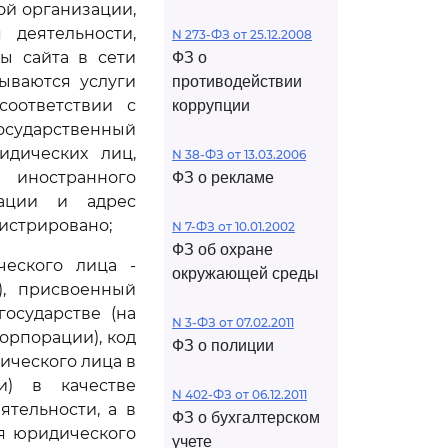
й организации,
деятельности,
N 273-ФЗ от 25.12.2008
ы сайта в сети
ФЗ о
ываются услуги
противодействии
соответствии с
коррупции
осударственный
идических лиц,
N 38-ФЗ от 13.03.2006
 иностранного
ФЗ о рекламе
рации и адрес
гистрировано;
N 7-ФЗ от 10.01.2002
ФЗ об охране
ческого лица -
окружающей среды
), присвоенный
осударстве (на
N 3-ФЗ от 07.02.2011
орпорации), код
ФЗ о полиции
ического лица в
и) в качестве
N 402-ФЗ от 06.12.2011
ятельности, а в
ФЗ о бухгалтерском
я юридического
учете