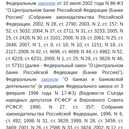
Федеральным
законом
от 10 июля 2002 года N 86-ФЗ
"О Центральном банке Российской Федерации (Банке
России)" (Собрание законодательства Российской
Федерации, 2002, N 28, ст. 2790; 2003, N 2, ст. 157; N
52, ст. 5032; 2004, N 27, ст. 2711; N 31, ст. 3233; 2005, N
25, ст. 2426; N 30, ст. 3101; 2006, N 19, ст. 2061; N 25, ст.
2648; 2007, N 1, ст. 9, ст. 10; N 10, ст. 1151; N 18, ст.
2117; 2008, N 42, ст. 4696, ст. 4699; N 44, ст. 4982; N 52,
ст. 6229, ст. 6231; 2009, N 1, ст. 25; N 29, ст. 3629; N 48,
ст. 5731) (далее - Федеральный закон "О Центральном
банке Российской Федерации (Банке России)"),
Федеральным
законом
"О банках и банковской
деятельности" (в редакции Федерального закона от 3
февраля 1996 года N 17-ФЗ) (Ведомости Съезда
народных депутатов РСФСР и Верховного Совета
РСФСР, 1990, N 27, ст. 357; Собрание
законодательства Российской Федерации, 1996, N 6,
ст. 492; 1998, N 31, ст. 3829; 1999, N 28, ст. 3459, ст.
3469; 2001, N 26, ст. 2586; N 33, ст. 3424; 2002, N 12, ст.