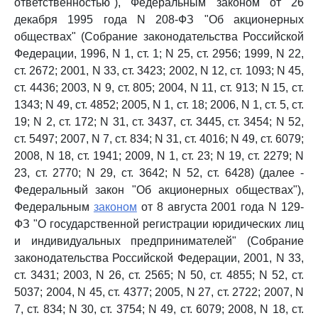
ответственностью"), Федеральным законом от 26
декабря 1995 года N 208-ФЗ "Об акционерных
обществах" (Собрание законодательства Российской
Федерации, 1996, N 1, ст. 1; N 25, ст. 2956; 1999, N 22,
ст. 2672; 2001, N 33, ст. 3423; 2002, N 12, ст. 1093; N 45,
ст. 4436; 2003, N 9, ст. 805; 2004, N 11, ст. 913; N 15, ст.
1343; N 49, ст. 4852; 2005, N 1, ст. 18; 2006, N 1, ст. 5, ст.
19; N 2, ст. 172; N 31, ст. 3437, ст. 3445, ст. 3454; N 52,
ст. 5497; 2007, N 7, ст. 834; N 31, ст. 4016; N 49, ст. 6079;
2008, N 18, ст. 1941; 2009, N 1, ст. 23; N 19, ст. 2279; N
23, ст. 2770; N 29, ст. 3642; N 52, ст. 6428) (далее -
Федеральный закон "Об акционерных обществах"),
Федеральным
законом
от 8 августа 2001 года N 129-
ФЗ "О государственной регистрации юридических лиц
и индивидуальных предпринимателей" (Собрание
законодательства Российской Федерации, 2001, N 33,
ст. 3431; 2003, N 26, ст. 2565; N 50, ст. 4855; N 52, ст.
5037; 2004, N 45, ст. 4377; 2005, N 27, ст. 2722; 2007, N
7, ст. 834; N 30, ст. 3754; N 49, ст. 6079; 2008, N 18, ст.