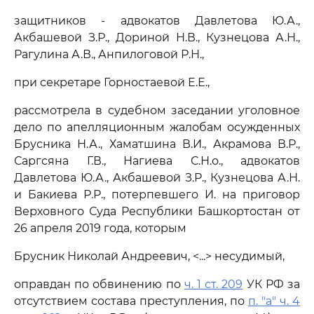
защитников - адвокатов Давлетова Ю.А.,
Акбашевой З.Р., Дориной Н.В., Кузнецова А.Н.,
Рагулина А.В., Анпилоговой Р.Н.,
при секретаре Горностаевой Е.Е.,
рассмотрела в судебном заседании уголовное
дело по апелляционным жалобам осужденных
Брусника Н.А., Хаматшина В.И., Акрамова В.Р.,
Саргсяна Г.В., Нагиева С.Н.о., адвокатов
Давлетова Ю.А., Акбашевой З.Р., Кузнецова А.Н.
и Бакиева Р.Р., потерпевшего И. на приговор
Верховного Суда Республики Башкортостан от
26 апреля 2019 года, которым
Брусник Николай Андреевич, <...> несудимый,
оправдан по обвинению по
ч. 1 ст. 209
УК РФ за
отсутствием состава преступления, по
п. "а" ч. 4