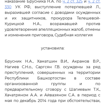
наказание Брусника Н.А. по
ч. 2 ст. 325
и
ч. 2 ст.
330
УК РФ, выступление потерпевшей Л.,
выразившей согласие с доводами осужденных
и их защитников, прокурора Телешевой-
Курицкой Н.А., возражавшей против
удовлетворения апелляционных жалоб, отмены
и изменения приговора, Судебная коллегия
установила:
Брусник Н.А., Хаматшин В.И., Акрамов В.Р.,
Нагиев С.Н.о., Саргсян Г.В. осуждены за ряд
преступлений, совершенных на территории
Республики Башкортостан в составе
организованной группы и по
предварительному сговору с Шагиевым Т.К.,
Хачатряном А.А. и Айвазяном С.А. в период с
мая по декабрь 2014 года при обстоятельствах,