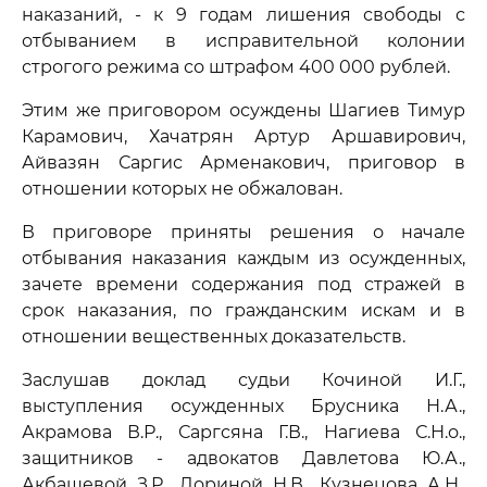
наказаний, - к 9 годам лишения свободы с
отбыванием в исправительной колонии
строгого режима со штрафом 400 000 рублей.
Этим же приговором осуждены Шагиев Тимур
Карамович, Хачатрян Артур Аршавирович,
Айвазян Саргис Арменакович, приговор в
отношении которых не обжалован.
В приговоре приняты решения о начале
отбывания наказания каждым из осужденных,
зачете времени содержания под стражей в
срок наказания, по гражданским искам и в
отношении вещественных доказательств.
Заслушав доклад судьи Кочиной И.Г.,
выступления осужденных Брусника Н.А.,
Акрамова В.Р., Саргсяна Г.В., Нагиева С.Н.о.,
защитников - адвокатов Давлетова Ю.А.,
Акбашевой З.Р., Дориной Н.В., Кузнецова А.Н.,