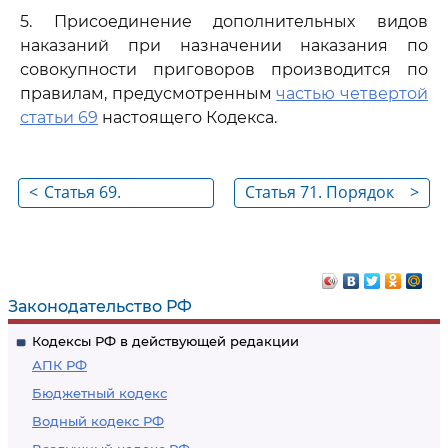
5. Присоединение дополнительных видов
наказаний при назначении наказания по
совокупности приговоров производится по
правилам, предусмотренным
частью четвертой
статьи 69
настоящего Кодекса.
<
Статья 69.
Статья 71. Порядок
>
Назначение
определения
наказания по
сроков наказаний
совокупности
при сложении
преступлений
наказаний
Законодательство РФ
Кодексы РФ в действующей редакции
АПК РФ
Бюджетный кодекс
Водный кодекс РФ