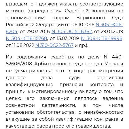
выводам, он должен указать соответствующие
мотивы (определения Судебной коллегии по
экономическим спорам Верховного Суда
Российской Федерации от 06.10.2016
N 305-ЭС16-
8204
, от 29.03.2016
N 305-ЭС15-16362
, от 29.01.2019
N 304-КГ18-15768
, от 13.03.2019
N 306-КГ18-19998
,
от 11.08.2022
N 310-ЭС22-5767
и др.).
Из содержания судебных по делу N А40-
82606/2018 Арбитражного суда города Москвы
не усматривается, что в ходе рассмотрения
данного дела суды оценивали
квалифицирующие признаки контракта и
пришли к мотивированному выводу о том, что
целью его заключения являлось ведение
совместной деятельности, в том числе
установили обстоятельства, с неизбежностью
влекущие за собой квалификацию контракта в
качестве договора простого товарищества.