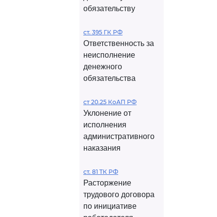
обязательству
ст. 395 ГК РФ
Ответственность за
неисполнение
денежного
обязательства
ст 20.25 КоАП РФ
Уклонение от
исполнения
административного
наказания
ст. 81 ТК РФ
Расторжение
трудового договора
по инициативе