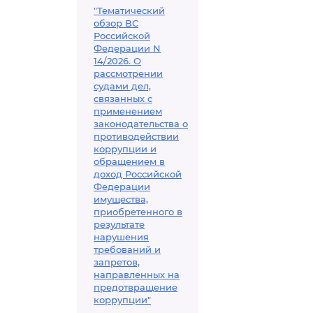
"Тематический
обзор ВС
Российской
Федерации N
14/2026. О
рассмотрении
судами дел,
связанных с
применением
законодательства о
противодействии
коррупции и
обращением в
доход Российской
Федерации
имущества,
приобретенного в
результате
нарушения
требований и
запретов,
направленных на
предотвращение
коррупции"