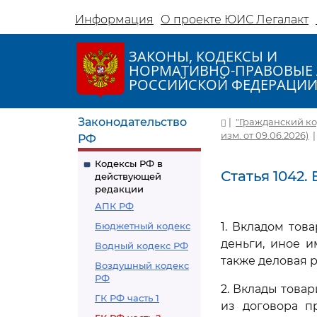
Информация
О проекте ЮИС Легалакт
ЗАКОНЫ, КОДЕКСЫ И
НОРМАТИВНО-ПРАВОВЫЕ 
РОССИЙСКОЙ ФЕДЕРАЦИ
Законодательство
|
"Гражданский код
изм. от 09.06.2026)
РФ
Кодексы РФ в
Статья 1042
действующей
редакции
АПК РФ
Бюджетный кодекс
1. Вкладом тов
деньги, иное 
Водный кодекс РФ
также деловая 
Воздушный кодекс
РФ
2. Вклады това
ГК РФ часть 1
из договора п