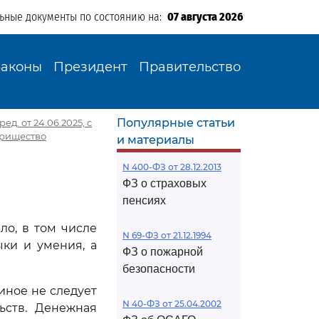
льные документы по состоянию на:
07 августа 2026
Законы
Президент
Правительство
Популярные статьи
д. от 24.06.2025, с
арищество
и материалы
N 400-ФЗ от 28.12.2013
ФЗ о страховых
пенсиях
ло, в том числе
N 69-ФЗ от 21.12.1994
ки и умения, а
ФЗ о пожарной
безопасности
иное не следует
N 40-ФЗ от 25.04.2002
ьств. Денежная