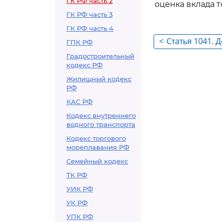
ГК РФ часть 2
оценка вклада 
ГК РФ часть 3
ГК РФ часть 4
<
Статья 1041. 
ГПК РФ
товарищества
Градостроительный
кодекс РФ
Жилищный кодекс
РФ
КАС РФ
Кодекс внутреннего
водного транспорта
Кодекс торгового
мореплавания РФ
Семейный кодекс
ТК РФ
УИК РФ
УК РФ
УПК РФ