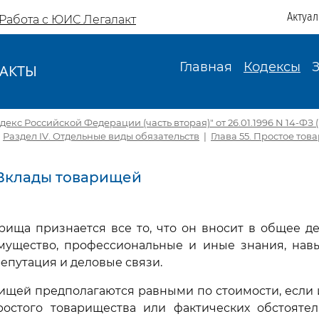
Актуа
Работа с ЮИС Легалакт
Главная
Кодексы
АКТЫ
И
екс Российской Федерации (часть вторая)" от 26.01.1996 N 14-ФЗ (ре
|
Раздел IV. Отдельные виды обязательств
|
Глава 55. Простое тов
. Вклады товарищей
арища признается все то, что он вносит в общее де
имущество, профессиональные и иные знания, навы
репутация и деловые связи.
рищей предполагаются равными по стоимости, если 
ростого товарищества или фактических обстоятел