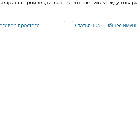
товарища производится по соглашению между товар
Договор простого
Статья 1043. Общее имущ
товарищей