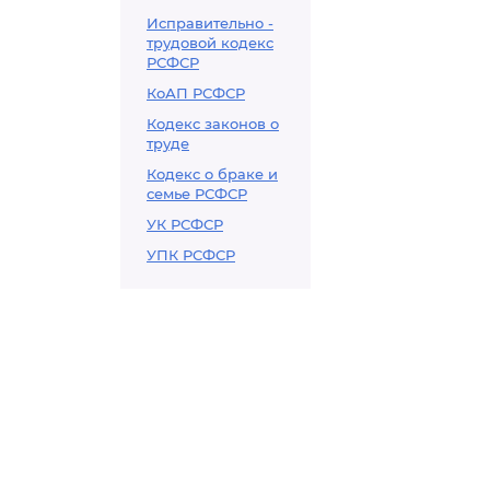
Исправительно -
трудовой кодекс
РСФСР
КоАП РСФСР
Кодекс законов о
труде
Кодекс о браке и
семье РСФСР
УК РСФСР
УПК РСФСР