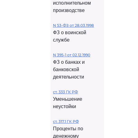
исполнительном
производстве
N 53-ФЗ от 28.03.1998
ФЗ о воинской
службе
N 395-1 от 02.12.1990
ФЗ о банках и
банковской
деятельности
ст. 333 ГК РФ
Уменьшение
неустойки
ст. 317.1 ГК РФ
Проценты по
денежному