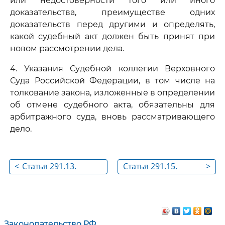
или недостоверности того или иного
доказательства, преимуществе одних
доказательств перед другими и определять,
какой судебный акт должен быть принят при
новом рассмотрении дела.
4. Указания Судебной коллегии Верховного
Суда Российской Федерации, в том числе на
толкование закона, изложенные в определении
об отмене судебного акта, обязательны для
арбитражного суда, вновь рассматривающего
дело.
<
Статья 291.13.
Статья 291.15.
>
Определение
Вступление в
Судебной коллегии
законную силу
Верховного Суда
определения
Российской
Судебной коллегии
Законодательство РФ