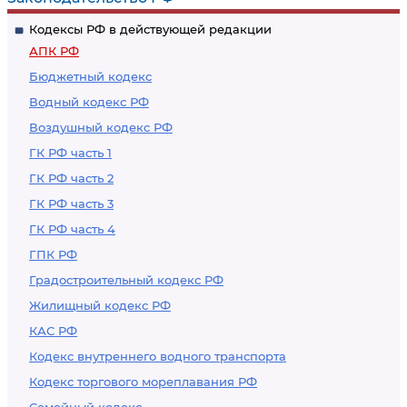
Федерации,
Верховного Суда
Кодексы РФ в действующей редакции
вынесенное по
Российской
АПК РФ
результатам
Федерации,
Бюджетный кодекс
рассмотрения
вынесенного по
Водный кодекс РФ
кассационных
результатам
Воздушный кодекс РФ
жалобы,
рассмотрения
представления
кассационных
ГК РФ часть 1
жалобы,
ГК РФ часть 2
представления
ГК РФ часть 3
вместе с делом
ГК РФ часть 4
ГПК РФ
Градостроительный кодекс РФ
Жилищный кодекс РФ
КАС РФ
Кодекс внутреннего водного транспорта
Кодекс торгового мореплавания РФ