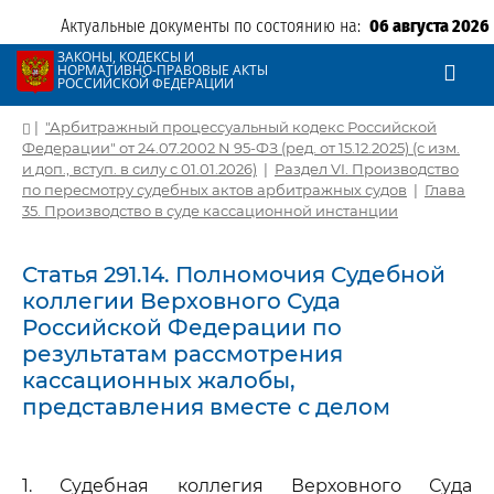
Актуальные документы по состоянию на:
06 августа 2026
ЗАКОНЫ, КОДЕКСЫ И
НОРМАТИВНО-ПРАВОВЫЕ АКТЫ
РОССИЙСКОЙ ФЕДЕРАЦИИ
|
"Арбитражный процессуальный кодекс Российской
Федерации" от 24.07.2002 N 95-ФЗ (ред. от 15.12.2025) (с изм.
и доп., вступ. в силу с 01.01.2026)
|
Раздел VI. Производство
по пересмотру судебных актов арбитражных судов
|
Глава
35. Производство в суде кассационной инстанции
Статья 291.14. Полномочия Судебной
коллегии Верховного Суда
Российской Федерации по
результатам рассмотрения
кассационных жалобы,
представления вместе с делом
1. Судебная коллегия Верховного Суда