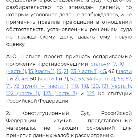
разбирательство по эпизодам деяний, по
которым уголовное дело не возбуждалось, и не
применять правила преюдиции в отношении
обстоятельств, установленных решением суда
по гражданскому делу, давать ему новую
оценку.
А.Ю. Шагиев просит признать оспариваемые
положения противоречащими
статьям 7
,
10
,
11
(часть 1)
,
15 (часть 1)
,
19
,
21
,
23 (часть 1)
,
45
, 46 (
части
1
и
2
),
49
, 50 (
части 1
и
3
),
52
,
53
,
54 (часть 2)
,
55
,
57
,
71
,
72 (пункт "н" части 1)
,
110
,
118
,
120
,
121 (часть 1)
,
122 (часть 1)
,
123 (часть 3)
и
125
Конституции
Российской Федерации.
2. Конституционный Суд Российской
Федерации, изучив представленные
материалы, не находит оснований для
принятия данных жалоб к рассмотрению.