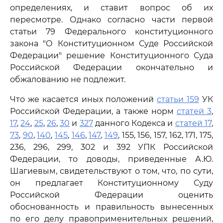
определениях, и ставит вопрос об их
пересмотре. Однако согласно части первой
статьи 79 Федерального конституционного
закона "О Конституционном Суде Российской
Федерации" решение Конституционного Суда
Российской Федерации окончательно и
обжалованию не подлежит.
Что же касается иных положений
статьи 159
УК
Российской Федерации, а также норм
статей 3
,
17
,
24
,
25
,
26
,
30
и
327
данного Кодекса и
статей 17
,
73
,
90
,
140
,
145
,
146
,
147
,
149
, 155, 156, 157, 162, 171, 175,
236, 296, 299, 302 и 392 УПК Российской
Федерации, то доводы, приведенные А.Ю.
Шагиевым, свидетельствуют о том, что, по сути,
он предлагает Конституционному Суду
Российской Федерации оценить
обоснованность и правильность вынесенных
по его делу правоприменительных решений,