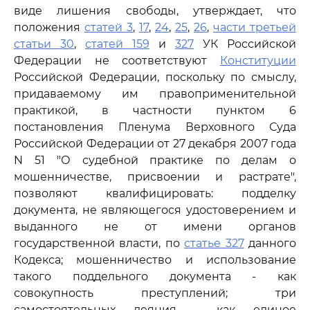
виде лишения свободы, утверждает, что
положения
статей 3
,
17
,
24
,
25
,
26
,
части третьей
статьи 30
,
статей 159
и
327
УК Российской
Федерации не соответствуют
Конституции
Российской Федерации, поскольку по смыслу,
придаваемому им правоприменительной
практикой, в частности пунктом 6
постановления Пленума Верховного Суда
Российской Федерации от 27 декабря 2007 года
N 51 "О судебной практике по делам о
мошенничестве, присвоении и растрате",
позволяют квалифицировать: подделку
документа, не являющегося удостоверением и
выданного не от имени органов
государственной власти, по
статье 327
данного
Кодекса; мошенничество и использование
такого поддельного документа - как
совокупность преступлений; три
самостоятельных деяния - как единое