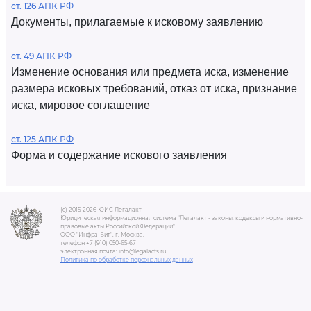
ст. 126 АПК РФ
Документы, прилагаемые к исковому заявлению
ст. 49 АПК РФ
Изменение основания или предмета иска, изменение
размера исковых требований, отказ от иска, признание
иска, мировое соглашение
ст. 125 АПК РФ
Форма и содержание искового заявления
(c) 2015-2026 ЮИС Легалакт
Юридическая информационная система "Легалакт - законы, кодексы и нормативно-
правовые акты Российской Федерации"
ООО "Инфра-Бит", г. Москва.
телефон +7 (910) 050-65-67
электронная почта: info@legalacts.ru
Политика по обработке персональных данных