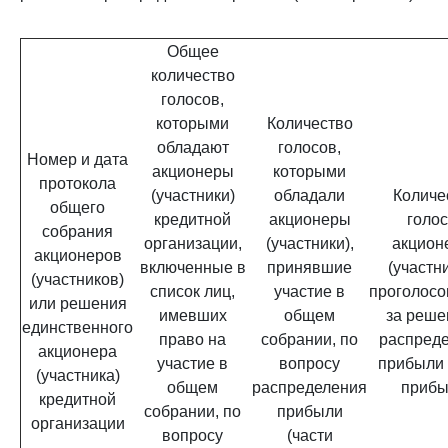
Общее
количество
голосов,
которыми
Количество
обладают
голосов,
Номер и дата
акционеры
которыми
протокола
(участники)
обладали
Количе
общего
кредитной
акционеры
голо
собрания
организации,
(участники),
акцион
акционеров
включенные в
принявшие
(участни
(участников)
список лиц,
участие в
проголос
или решения
имевших
общем
за реше
единственного
право на
собрании, по
распред
акционера
участие в
вопросу
прибыли 
(участника)
общем
распределения
прибы
кредитной
собрании, по
прибыли
организации
вопросу
(части