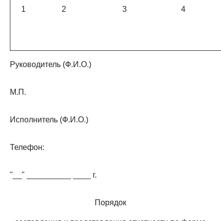
1
2
3
4
Руководитель (Ф.И.О.)
М.П.
Исполнитель (Ф.И.О.)
Телефон:
"__" __________ ____ г.
Порядок