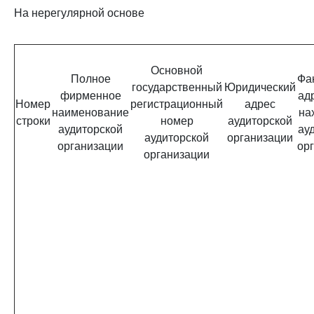
На нерегулярной основе
Основной
Полное
Фа
государственный
Юридический
фирменное
ад
Номер
регистрационный
адрес
наименование
на
строки
номер
аудиторской
аудиторской
ау
аудиторской
организации
организации
ор
организации