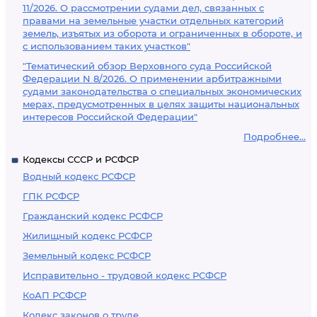
11/2026. О рассмотрении судами дел, связанных с
правами на земельные участки отдельных категорий
земель, изъятых из оборота и ограниченных в обороте, и
с использованием таких участков"
"Тематический обзор Верховного суда Российской
Федерации N 8/2026. О применении арбитражными
судами законодательства о специальных экономических
мерах, предусмотренных в целях защиты национальных
интересов Российской Федерации"
Подробнее...
Кодексы СССР и РСФСР
Водный кодекс РСФСР
ГПК РСФСР
Гражданский кодекс РСФСР
Жилищный кодекс РСФСР
Земельный кодекс РСФСР
Исправительно - трудовой кодекс РСФСР
КоАП РСФСР
Кодекс законов о труде