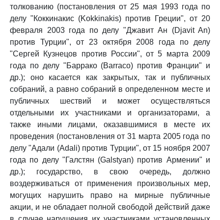
толкованию (постановления от 25 мая 1993 года по
делу "Коккинакис (Kokkinakis) против Греции", от 20
февраля 2003 года по делу "Джавит Ан (Djavit An)
против Турции", от 23 октября 2008 года по делу
"Сергей Кузнецов против России", от 5 марта 2009
года по делу "Баррако (Barraco) против Франции" и
др.); оно касается как закрытых, так и публичных
собраний, а равно собраний в определенном месте и
публичных шествий и может осуществляться
отдельными их участниками и организаторами, а
также иными лицами, оказавшимися в месте их
проведения (постановления от 31 марта 2005 года по
делу "Адали (Adali) против Турции", от 15 ноября 2007
года по делу "Галстян (Galstyan) против Армении" и
др.); государство, в свою очередь, должно
воздерживаться от применения произвольных мер,
могущих нарушить право на мирные публичные
акции, и не обладает полной свободой действий даже
в случае нарушения их участниками установленных