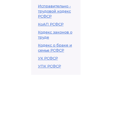
Исправительно -
трудовой кодекс
РСФСР
КоАП РСФСР
Кодекс законов о
труде
Кодекс о браке и
семье РСФСР
УК РСФСР
УПК РСФСР