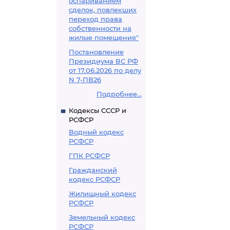
оспариванием
сделок, повлекших
переход права
собственности на
жилые помещения"
Постановление
Президиума ВС РФ
от 17.06.2026 по делу
N 7-ПВ26
Подробнее...
Кодексы СССР и
РСФСР
Водный кодекс
РСФСР
ГПК РСФСР
Гражданский
кодекс РСФСР
Жилищный кодекс
РСФСР
Земельный кодекс
РСФСР