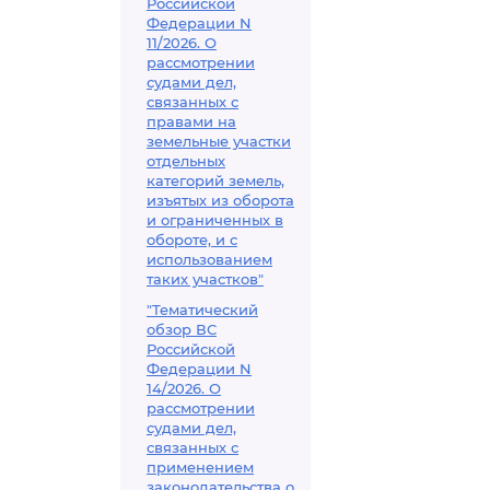
Российской
Федерации N
11/2026. О
рассмотрении
судами дел,
связанных с
правами на
земельные участки
отдельных
категорий земель,
изъятых из оборота
и ограниченных в
обороте, и с
использованием
таких участков"
"Тематический
обзор ВС
Российской
Федерации N
14/2026. О
рассмотрении
судами дел,
связанных с
применением
законодательства о