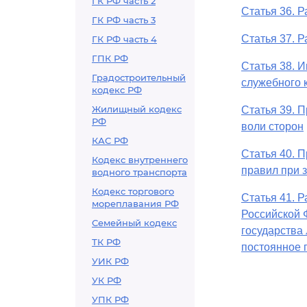
ГК РФ часть 2
Статья 36. 
ГК РФ часть 3
Статья 37. 
ГК РФ часть 4
ГПК РФ
Статья 38. 
Градостроительный
служебного 
кодекс РФ
Жилищный кодекс
Статья 39. 
РФ
воли сторон
КАС РФ
Статья 40. 
Кодекс внутреннего
правил при 
водного транспорта
Кодекс торгового
Статья 41. 
мореплавания РФ
Российской 
Семейный кодекс
государства
ТК РФ
постоянное 
УИК РФ
УК РФ
УПК РФ