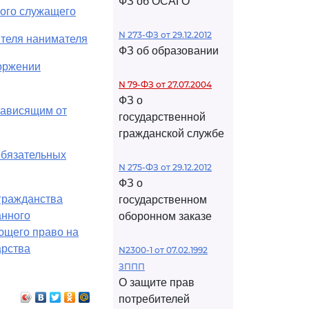
ФЗ об ОСАГО
кого служащего
N 273-ФЗ от 29.12.2012
ителя нанимателя
ФЗ об образовании
оржении
N 79-ФЗ от 27.07.2004
ФЗ о
зависящим от
государственной
гражданской службе
обязательных
N 275-ФЗ от 29.12.2012
ФЗ о
 гражданства
государственном
анного
оборонном заказе
ающего право на
арства
N2300-1 от 07.02.1992
ЗППП
О защите прав
потребителей