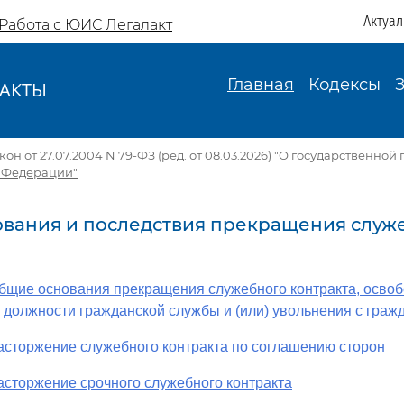
Актуа
Работа с ЮИС Легалакт
Главная
Кодексы
АКТЫ
И
н от 27.07.2004 N 79-ФЗ (ред. от 08.03.2026) "О государственно
 Федерации"
нования и последствия прекращения служ
Общие основания прекращения служебного контракта, осво
должности гражданской службы и (или) увольнения с граж
Расторжение служебного контракта по соглашению сторон
Расторжение срочного служебного контракта