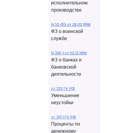
исполнительном
производстве
N 53-ФЗ от 28.03.1998
ФЗ о воинской
службе
N 395-1 от 02.12.1990
ФЗ о банках и
банковской
деятельности
ст. 333 ГК РФ
Уменьшение
неустойки
ст. 317.1 ГК РФ
Проценты по
денежному