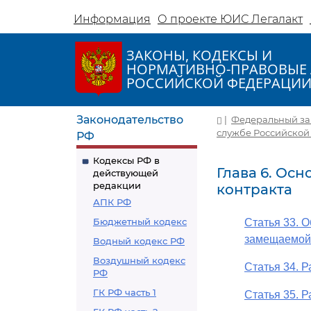
Информация
О проекте ЮИС Легалакт
ЗАКОНЫ, КОДЕКСЫ И
НОРМАТИВНО-ПРАВОВЫЕ 
РОССИЙСКОЙ ФЕДЕРАЦИ
Законодательство
|
Федеральный зако
службе Российской
РФ
Кодексы РФ в
Глава 6. Ос
действующей
редакции
контракта
АПК РФ
Бюджетный кодекс
Статья 33. 
замещаемой 
Водный кодекс РФ
Воздушный кодекс
Статья 34. 
РФ
ГК РФ часть 1
Статья 35. 