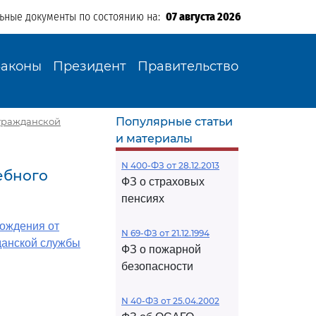
льные документы по состоянию на:
07 августа 2026
Законы
Президент
Правительство
Популярные статьи
й гражданской
и материалы
N 400-ФЗ от 28.12.2013
ебного
ФЗ о страховых
пенсиях
бождения от
N 69-ФЗ от 21.12.1994
данской службы
ФЗ о пожарной
безопасности
N 40-ФЗ от 25.04.2002