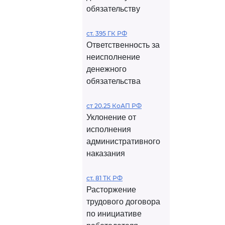
обязательству
ст. 395 ГК РФ
Ответственность за
неисполнение
денежного
обязательства
ст 20.25 КоАП РФ
Уклонение от
исполнения
административного
наказания
ст. 81 ТК РФ
Расторжение
трудового договора
по инициативе