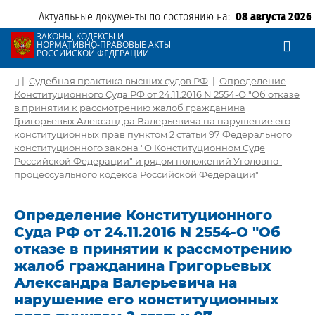
Актуальные документы по состоянию на:
08 августа 2026
ЗАКОНЫ, КОДЕКСЫ И
НОРМАТИВНО-ПРАВОВЫЕ АКТЫ
РОССИЙСКОЙ ФЕДЕРАЦИИ
|
Судебная практика высших судов РФ
|
Определение
Конституционного Суда РФ от 24.11.2016 N 2554-О "Об отказе
в принятии к рассмотрению жалоб гражданина
Григорьевых Александра Валерьевича на нарушение его
конституционных прав пунктом 2 статьи 97 Федерального
конституционного закона "О Конституционном Суде
Российской Федерации" и рядом положений Уголовно-
процессуального кодекса Российской Федерации"
Определение Конституционного
Суда РФ от 24.11.2016 N 2554-О "Об
отказе в принятии к рассмотрению
жалоб гражданина Григорьевых
Александра Валерьевича на
нарушение его конституционных