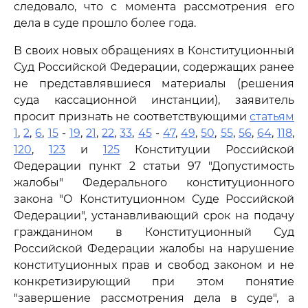
следовало, что с момента рассмотрения его
дела в суде прошло более года.
В своих новых обращениях в Конституционный
Суд Российской Федерации, содержащих ранее
не представлявшиеся материалы (решения
суда кассационной инстанции), заявитель
просит признать не соответствующими
статьям
1
,
2
,
6
,
15
-
19
,
21
,
22
,
33
,
45
-
47
,
49
,
50
,
55
,
56
,
64
,
118
,
120
,
123
и
125
Конституции Российской
Федерации пункт 2 статьи 97 "Допустимость
жалобы" Федерального конституционного
закона "О Конституционном Суде Российской
Федерации", устанавливающий срок на подачу
гражданином в Конституционный Суд
Российской Федерации жалобы на нарушение
конституционных прав и свобод законом и не
конкретизирующий при этом понятие
"завершение рассмотрения дела в суде", а