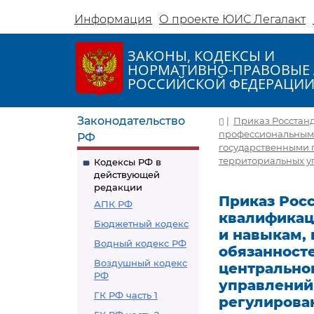
Информация
О проекте ЮИС Легалакт
ЗАКОНЫ, КОДЕКСЫ И
НОРМАТИВНО-ПРАВОВЫЕ 
РОССИЙСКОЙ ФЕДЕРАЦИ
Законодательство
|
Приказ Росстанд
профессиональным 
РФ
государственными 
территориальных у
Кодексы РФ в
действующей
редакции
Приказ Росс
АПК РФ
квалификац
Бюджетный кодекс
и навыкам,
Водный кодекс РФ
обязанност
Воздушный кодекс
центрально
РФ
управлений
ГК РФ часть 1
регулирова