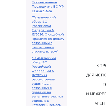
Постановление
Президиума ВС РФ
от 01.07.2026
"Тематический
обзор ВС
Российской
Федерации N
13/2026. О судебной
практике по делам,
связанным с
самовольным
строительством"
"Тематический
обзор ВС
К П
Российской
Федерации N
11/2026. О
ДЛЯ ИСП
рассмотрении
судами дел,
Г
связанных с
правами на
И МЕЖРЕ
земельные участки
отдельных
АГЕН
категорий земель,