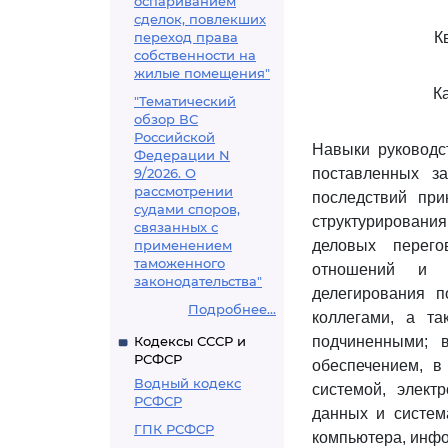
оспариванием
сделок, повлекших
переход права
К
собственности на
жилые помещения"
К
"Тематический
обзор ВС
Российской
Навыки руководс
Федерации N
9/2026. О
поставленных за
рассмотрении
последствий при
судами споров,
структурировани
связанных с
применением
деловых перего
таможенного
отношений и м
законодательства"
делегирования п
Подробнее...
коллегами, а та
Кодексы СССР и
подчиненными; 
РСФСР
обеспечением, в
Водный кодекс
системой, элект
РСФСР
данных и систем
ГПК РСФСР
компьютера, инфо