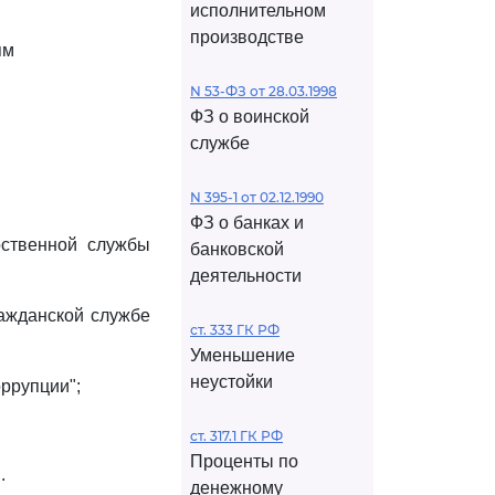
исполнительном
производстве
ям
N 53-ФЗ от 28.03.1998
ФЗ о воинской
службе
N 395-1 от 02.12.1990
ФЗ о банках и
рственной службы
банковской
деятельности
ражданской службе
ст. 333 ГК РФ
Уменьшение
неустойки
оррупции";
ст. 317.1 ГК РФ
Проценты по
.
денежному