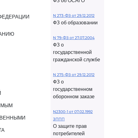
ФЗ об ОСАГО
N 273-ФЗ от 29.12.2012
ФЕДЕРАЦИИ
ФЗ об образовании
ВАНИЮ
N 79-ФЗ от 27.07.2004
ФЗ о
государственной
гражданской службе
N 275-ФЗ от 29.12.2012
ФЗ о
государственном
Й
оборонном заказе
ИМЫМ
N2300-1 от 07.02.1992
ТВЕННЫМИ
ЗППП
О защите прав
ТА
потребителей