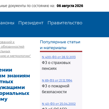
ьные документы по состоянию на:
06 августа 2026
Законы
Президент
Правительство
Популярные статьи
бований к
 обязанностей
и материалы
альных
нию и метрологии"
N 400-ФЗ от 28.12.2013
ФЗ о страховых
пенсиях
дении
ым знаниям
стных
N 69-ФЗ от 21.12.1994
ФЗ о пожарной
лужащими
безопасности
ториальных
ому
N 40-ФЗ от 25.04.2002