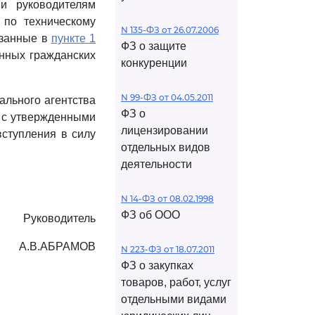
 и руководителям
 по техническому
N 135-ФЗ от 26.07.2006
азанные в
пункте 1
ФЗ о защите
енных гражданских
конкуренции
N 99-ФЗ от 04.05.2011
ального агентства
ФЗ о
в с утвержденными
лицензировании
ступления в силу
отдельных видов
деятельности
N 14-ФЗ от 08.02.1998
ФЗ об ООО
Руководитель
А.В.АБРАМОВ
N 223-ФЗ от 18.07.2011
ФЗ о закупках
товаров, работ, услуг
отдельными видами