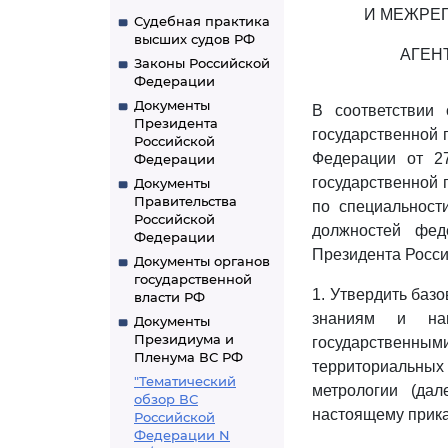
И МЕЖРЕ
Судебная практика
высших судов РФ
АГЕН
Законы Российской
Федерации
Документы
В соответствии
Президента
государственной 
Российской
Федерации от 2
Федерации
государственной 
Документы
Правительства
по специальност
Российской
должностей фед
Федерации
Президента Росси
Документы органов
государственной
1. Утвердить ба
власти РФ
знаниям и нав
Документы
Президиума и
государственны
Пленума ВС РФ
территориальных
"Тематический
метрологии (да
обзор ВС
настоящему прика
Российской
Федерации N