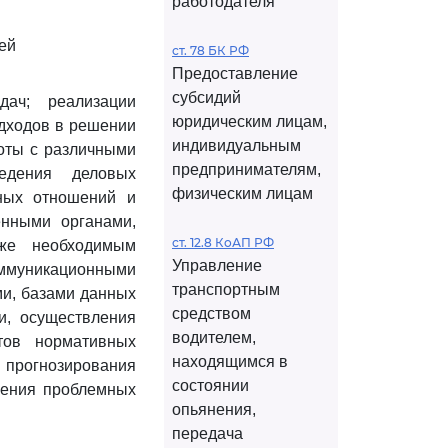
работодателя
ей
ст. 78 БК РФ
Предоставление
субсидий
ач; реализации
юридическим лицам,
одходов в решении
индивидуальным
боты с различными
предпринимателям,
едения деловых
физическим лицам
тных отношений и
енными органами,
ст. 12.8 КоАП РФ
кже необходимым
Управление
оммуникационными
транспортным
ми, базами данных
средством
и, осуществления
водителем,
тов нормативных
находящимся в
и прогнозирования
состоянии
шения проблемных
опьянения,
передача