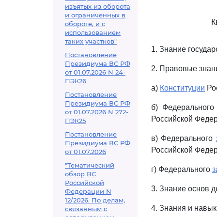
изъятых из оборота
и ограниченных в
К
обороте, и с
использованием
таких участков"
1. Знание государ
Постановление
Президиума ВС РФ
2. Правовые знан
от 01.07.2026 N 24-
ПЭК26
а)
Конституции
Ро
Постановление
Президиума ВС РФ
б) Федеральног
от 01.07.2026 N 272-
Российской Федер
ПЭК25
Постановление
в) Федерального
Президиума ВС РФ
Российской Федер
от 01.07.2026
"Тематический
г) Федерального
з
обзор ВС
Российской
3. Знание основ 
Федерации N
12/2026. По делам,
4. Знания и навы
связанным с