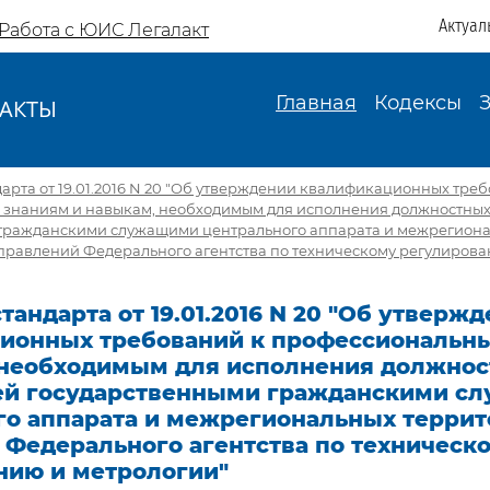
Актуал
Работа с ЮИС Легалакт
Главная
Кодексы
АКТЫ
И
арта от 19.01.2016 N 20 "Об утверждении квалификационных тре
знаниям и навыкам, необходимым для исполнения должностных
гражданскими служащими центрального аппарата и межрегион
правлений Федерального агентства по техническому регулирова
тандарта от 19.01.2016 N 20 "Об утверж
ионных требований к профессиональн
 необходимым для исполнения должно
ей государственными гражданскими с
го аппарата и межрегиональных терри
 Федерального агентства по техническ
нию и метрологии"