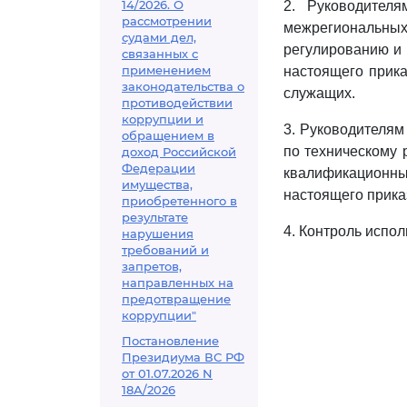
14/2026. О
2. Руководителя
рассмотрении
межрегиональных
судами дел,
регулированию и
связанных с
применением
настоящего прика
законодательства о
служащих.
противодействии
коррупции и
3. Руководителям
обращением в
по техническому 
доход Российской
Федерации
квалификационны
имущества,
настоящего прика
приобретенного в
результате
4. Контроль испо
нарушения
требований и
запретов,
направленных на
предотвращение
коррупции"
Постановление
Президиума ВС РФ
от 01.07.2026 N
18А/2026