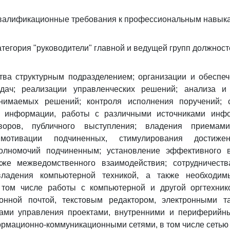
валификационные требования к профессиональным навык
атегория "руководители" главной и ведущей групп должност
тва структурным подразделением; организации и обеспе
дач; реализации управленческих решений; анализа и
нимаемых решений; контроля исполнения поручений; 
я информации, работы с различными источниками инф
воров, публичного выступления; владения приемам
отивации подчиненных, стимулирования достижени
олномочий подчиненным; установление эффективного 
кже межведомственного взаимодействия; сотрудничест
владения компьютерной техникой, а также необходи
 том числе работы с компьютерной и другой оргтехник
ронной почтой, текстовым редактором, электронными т
ами управления проектами, внутренними и периферийн
рмационно-коммуникационными сетями, в том числе сетью 