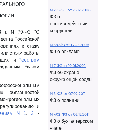
РАЛЬНОГО
N 273-ФЗ от 25.12.2008
ЛОГИИ
ФЗ о
противодействии
коррупции
4 г. N 79-ФЗ "О
дента Российской
N 38-ФЗ от 13.03.2006
ованиях к стажу
ФЗ о рекламе
 или стажу работы
жащих" и
Реестром
N 7-ФЗ от 10.01.2002
ржденным Указом
ФЗ об охране
:
окружающей среды
профессиональным
х обязанностей
N 3-ФЗ от 07.02.2011
межрегиональных
ФЗ о полиции
 регулированию и
жениям N 1
,
2
к
N 402-ФЗ от 06.12.2011
ФЗ о бухгалтерском
учете