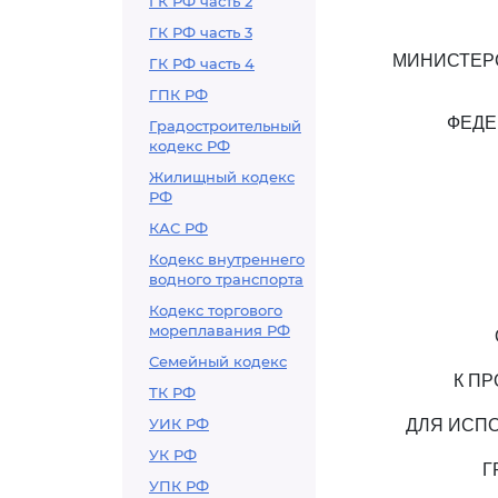
ГК РФ часть 2
ГК РФ часть 3
МИНИСТЕР
ГК РФ часть 4
ГПК РФ
ФЕДЕ
Градостроительный
кодекс РФ
Жилищный кодекс
РФ
КАС РФ
Кодекс внутреннего
водного транспорта
Кодекс торгового
мореплавания РФ
Семейный кодекс
К П
ТК РФ
УИК РФ
ДЛЯ ИСП
УК РФ
Г
УПК РФ