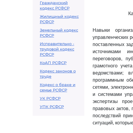
Гражданский
кодекс РСФСР
К
Жилищный кодекс
РСФСР
Земельный кодекс
Навыки органи
РСФСР
управленческих р
Исправительно -
поставленных зад
трудовой кодекс
источниками и
РСФСР
переговоров, пу
КоАП РСФСР
грамотного учет
Кодекс законов о
ведомствами; в
труде
программным обе
Кодекс о браке и
сетями, электрон
семье РСФСР
и системами упр
УК РСФСР
экспертизы про
УПК РСФСР
правовых актов, 
последствий при
ситуаций, которые