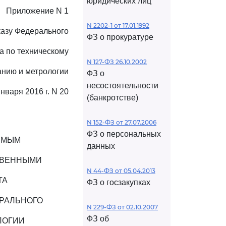
юридических лиц
Приложение N 1
N 2202-1 от 17.01.1992
казу Федерального
ФЗ о прокуратуре
а по техническому
N 127-ФЗ 26.10.2002
анию и метрологии
ФЗ о
несостоятельности
января 2016 г. N 20
(банкротстве)
N 152-ФЗ от 27.07.2006
ФЗ о персональных
ИМЫМ
данных
ТВЕННЫМИ
N 44-ФЗ от 05.04.2013
ТА
ФЗ о госзакупках
РАЛЬНОГО
N 229-ФЗ от 02.10.2007
ФЗ об
ЛОГИИ