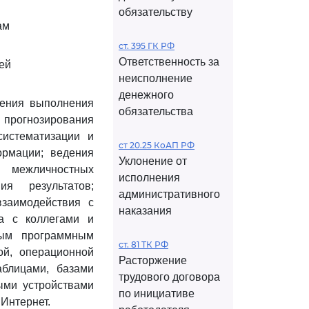
обязательству
ам
ст. 395 ГК РФ
Ответственность за
ей
неисполнение
денежного
чения выполнения
обязательства
 прогнозирования
систематизации и
ст 20.25 КоАП РФ
ормации; ведения
Уклонение от
и межличностных
исполнения
я результатов;
административного
взаимодействия с
наказания
ва с коллегами и
мым программным
ст. 81 ТК РФ
ой, операционной
Расторжение
аблицами, базами
трудового договора
ыми устройствами
по инициативе
Интернет.