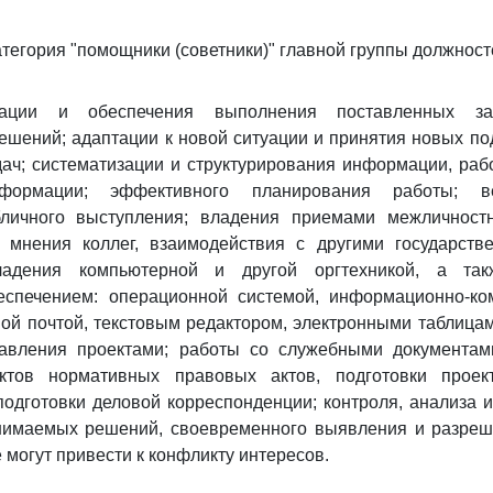
атегория "помощники (советники)" главной группы должност
зации и обеспечения выполнения поставленных зад
ешений; адаптации к новой ситуации и принятия новых п
ач; систематизации и структурирования информации, ра
нформации; эффективного планирования работы; в
бличного выступления; владения приемами межличнос
а мнения коллег, взаимодействия с другими государств
ладения компьютерной и другой оргтехникой, а та
спечением: операционной системой, информационно-к
ной почтой, текстовым редактором, электронными таблица
авления проектами; работы со служебными документам
ектов нормативных правовых актов, подготовки проек
подготовки деловой корреспонденции; контроля, анализа 
нимаемых решений, своевременного выявления и разре
 могут привести к конфликту интересов.