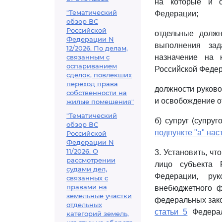
на которые и о
"Тематический
Федерации;
обзор ВС
Российской
отдельные должн
Федерации N
выполнения зад
12/2026. По делам,
связанным с
назначение на 
оспариванием
Российской Федер
сделок, повлекших
переход права
должности руково
собственности на
и освобождение о
жилые помещения"
"Тематический
б) супруг (супру
обзор ВС
подпункте "а" нас
Российской
Федерации N
11/2026. О
3. Установить, ч
рассмотрении
лицо субъекта 
судами дел,
Федерации, рук
связанных с
правами на
внебюджетного ф
земельные участки
федеральных зак
отдельных
статьи 5
Федерал
категорий земель,