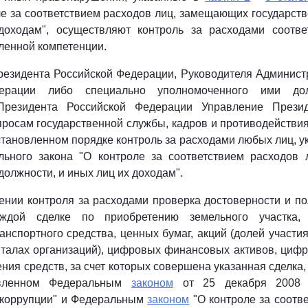
ле за соответствием расходов лиц, замещающих государст
оходам", осуществляют контроль за расходами соотв
ленной компетенции.
резидента Российской Федерации, Руководителя Админист
дерации либо специально уполномоченного ими дол
Президента Российской Федерации Управление Презид
росам государственной службы, кадров и противодействи
становленном порядке контроль за расходами любых лиц, у
ьного закона "О контроле за соответствием расходов
должности, и иных лиц их доходам".
ении контроля за расходами проверка достоверности и п
ждой сделке по приобретению земельного участка, 
анспортного средства, ценных бумаг, акций (долей участия
италах организаций), цифровых финансовых активов, циф
ния средств, за счет которых совершена указанная сделка,
овленном Федеральным
законом
от 25 декабря 2008 
 коррупции" и Федеральным
законом
"О контроле за соотв