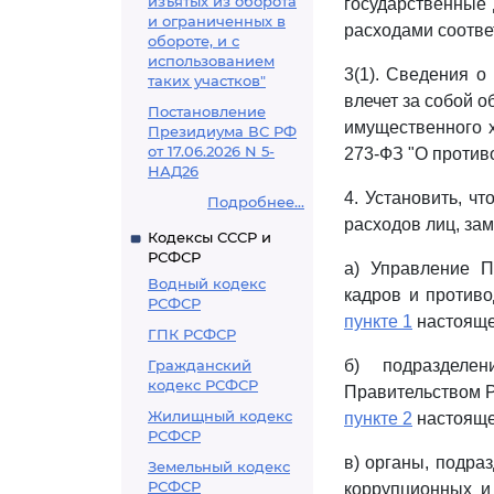
изъятых из оборота
государственные 
и ограниченных в
расходами соотве
обороте, и с
использованием
3(1). Сведения 
таких участков"
влечет за собой о
Постановление
имущественного 
Президиума ВС РФ
от 17.06.2026 N 5-
273-ФЗ "О против
НАД26
4. Установить, ч
Подробнее...
расходов лиц, за
Кодексы СССР и
РСФСР
а) Управление П
Водный кодекс
кадров и противо
РСФСР
пункте 1
настояще
ГПК РСФСР
Гражданский
б) подразделе
кодекс РСФСР
Правительством Р
Жилищный кодекс
пункте 2
настояще
РСФСР
в) органы, подра
Земельный кодекс
РСФСР
коррупционных и