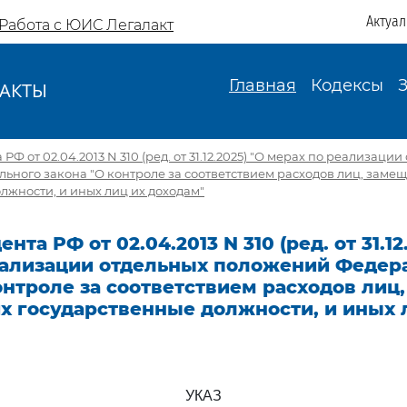
Актуа
Работа с ЮИС Легалакт
Главная
Кодексы
АКТЫ
И
РФ от 02.04.2013 N 310 (ред. от 31.12.2025) "О мерах по реализаци
ьного закона "О контроле за соответствием расходов лиц, зам
лжности, и иных лиц их доходам"
нта РФ от 02.04.2013 N 310 (ред. от 31.12
еализации отдельных положений Федер
онтроле за соответствием расходов лиц,
 государственные должности, и иных 
УКАЗ