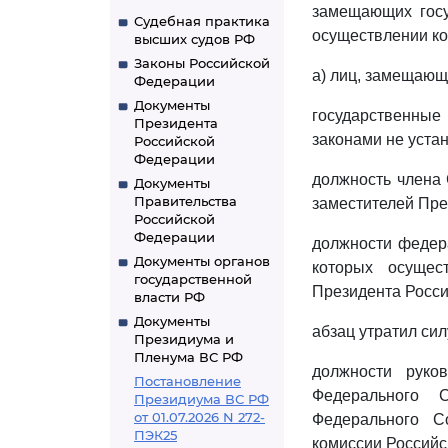
замещающих госу
Судебная практика
осуществлении ко
высших судов РФ
Законы Российской
а) лиц, замещающ
Федерации
Документы
государственные
Президента
законами не уста
Российской
Федерации
должность члена 
Документы
Правительства
заместителей Пре
Российской
Федерации
должности федера
Документы органов
которых осущес
государственной
Президента Росси
власти РФ
Документы
абзац утратил сил
Президиума и
Пленума ВС РФ
должности руко
Постановление
Федерального 
Президиума ВС РФ
от 01.07.2026 N 272-
Федерального С
ПЭК25
комиссии Российс