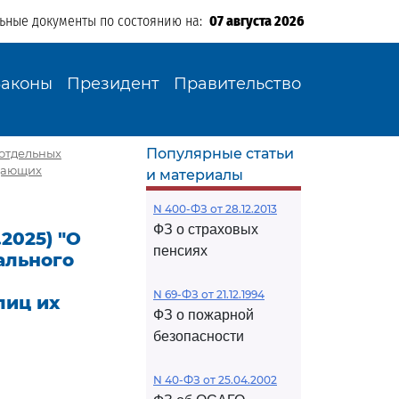
льные документы по состоянию на:
07 августа 2026
Законы
Президент
Правительство
Популярные статьи
и отдельных
ещающих
и материалы
N 400-ФЗ от 28.12.2013
ФЗ о страховых
.2025) "О
пенсиях
ального
N 69-ФЗ от 21.12.1994
лиц их
ФЗ о пожарной
безопасности
N 40-ФЗ от 25.04.2002