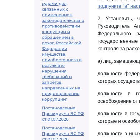
судами дел,
подпункте "а" нас
связанных с
применением
2. Установить, 
законодательства о
противодействии
Руководитель А
коррупции и
Федерального 
обращением в
государственные
доход Российской
Федерации
контроля за расх
имущества,
приобретенного в
а) лиц, замещающ
результате
нарушения
должности федера
требований и
которых осуществ
запретов,
направленных на
предотвращение
должности в го
коррупции"
освобождение от 
Постановление
Президиума ВС РФ
должности в гос
от 01.07.2026
которые и освобо
Постановление
Президиума ВС РФ
должности в иных
от 01.07.2026