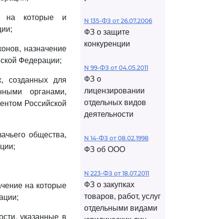
ие на которые и
N 135-ФЗ от 26.07.2006
ии;
ФЗ о защите
конкуренции
конов, назначение
йской Федерации;
N 99-ФЗ от 04.05.2011
ФЗ о
х, созданных для
лицензировании
нными органами,
отдельных видов
дентом Российской
деятельности
зачьего общества,
N 14-ФЗ от 08.02.1998
ции;
ФЗ об ООО
N 223-ФЗ от 18.07.2011
ФЗ о закупках
ачение на которые
товаров, работ, услуг
ации;
отдельными видами
ости, указанные в