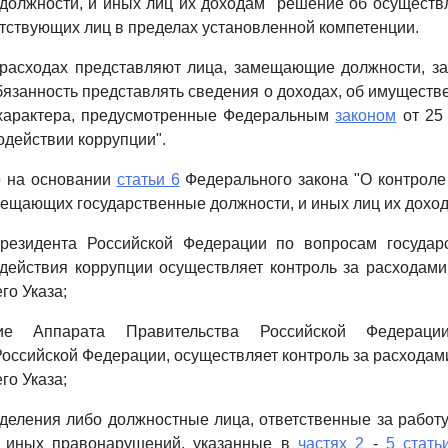
должности, и иных лиц их доходам" решение об осуществ
тствующих лиц в пределах установленной компетенции.
о расходах представляют лица, замещающие должности, з
бязанность представлять сведения о доходах, об имуществе
характера, предусмотренные Федеральным
законом
от 25 
одействии коррупции".
то на основании
статьи 6
Федерального закона "О контроле
мещающих государственные должности, и иных лиц их доход
резидента Российской Федерации по вопросам государ
действия коррупции осуществляет контроль за расходами
го Указа;
ние Аппарата Правительства Российской Федерации
оссийской Федерации, осуществляет контроль за расходами
го Указа;
зделения либо должностные лица, ответственные за работ
 иных правонарушений, указанные в
частях 2
-
5 стать