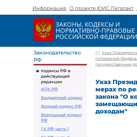
Информация
О проекте ЮИС Легалакт
ЗАКОНЫ, КОДЕКСЫ И
НОРМАТИВНО-ПРАВОВЫЕ 
РОССИЙСКОЙ ФЕДЕРАЦИ
Законодательство
|
Указ Президента 
положений Федерал
РФ
государственные до
Кодексы РФ в
действующей
Указ Президе
редакции
мерах по р
АПК РФ
закона "О к
Бюджетный кодекс
замещающих
Водный кодекс РФ
доходам"
Воздушный кодекс
РФ
ГК РФ часть 1