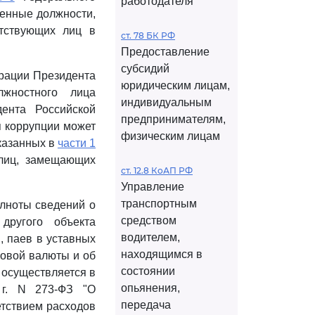
работодателя
венные должности,
етствующих лиц в
ст. 78 БК РФ
Предоставление
субсидий
рации Президента
юридическим лицам,
жностного лица
индивидуальным
ента Российской
предпринимателям,
я коррупции может
физическим лицам
казанных в
части 1
 лиц, замещающих
ст. 12.8 КоАП РФ
Управление
транспортным
олноты сведений о
средством
другого объекта
водителем,
, паев в уставных
находящимся в
ровой валюты и об
состоянии
 осуществляется в
опьянения,
г. N 273-ФЗ "О
передача
етствием расходов