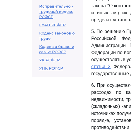
закона "О контро
Исправительно -
трудовой кодекс
и иных лиц их д
РСФСР
пределах установ
КоАП РСФСР
5. По решению П
Кодекс законов о
труде
Российской Фе
Администрации 
Кодекс о браке и
семье РСФСР
Федерации по воп
осуществлять в у
УК РСФСР
статьи 2
Федерал
УПК РСФСР
государственные 
6. При осуществл
расходах по ка
недвижимости, тр
(складочных) кап
источниках получе
порядке, устан
противодействии