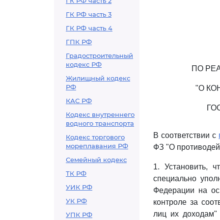
ГК РФ часть 2
ГК РФ часть 3
ГК РФ часть 4
ГПК РФ
Градостроительный
кодекс РФ
ПО РЕ
Жилищный кодекс
РФ
"О К
КАС РФ
ГО
Кодекс внутреннего
водного транспорта
В соответствии с
Кодекс торгового
мореплавания РФ
ФЗ "О противодей
Семейный кодекс
1. Установить, 
ТК РФ
специально упол
УИК РФ
Федерации на о
УК РФ
контроле за соо
лиц их доходам" 
УПК РФ