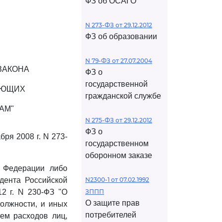
ФЗ об ОСАГО
N 273-ФЗ от 29.12.2012
ФЗ об образовании
N 79-ФЗ от 27.07.2004
ЗАКОНА
ФЗ о
государственной
АЮЩИХ
гражданской службе
АМ"
N 275-ФЗ от 29.12.2012
ФЗ о
ря 2008 г. N 273-
государственном
оборонном заказе
й Федерации либо
дента Российской
N2300-1 от 07.02.1992
2 г. N 230-ФЗ "О
ЗППП
О защите прав
олжности, и иных
потребителей
ием расходов лиц,