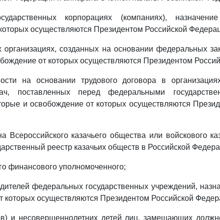
сударственных корпорациях (компаниях), назначен
которых осуществляются Президентом Российской Федерац
 организациях, созданных на основании федеральных за
обождение от которых осуществляются Президентом Росси
ости на основании трудового договора в организация
ач, поставленных перед федеральными государстве
торые и освобождение от которых осуществляются Прези
а Всероссийского казачьего общества или войскового ка
дарственный реестр казачьих обществ в Российской Федера
го финансового уполномоченного;
дителей федеральных государственных учреждений, назн
т которых осуществляются Президентом Российской Федер
гов) и несовершеннолетних детей лиц, замещающих должн