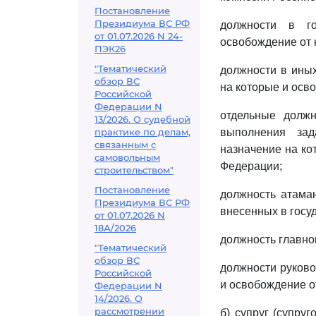
Постановление
Президиума ВС РФ
должности в го
от 01.07.2026 N 24-
освобождение от 
ПЭК26
"Тематический
должности в иных
обзор ВС
на которые и осв
Российской
Федерации N
отдельные должн
13/2026. О судебной
практике по делам,
выполнения зад
связанным с
назначение на ко
самовольным
Федерации;
строительством"
Постановление
должность атаман
Президиума ВС РФ
внесенных в госу
от 01.07.2026 N
18А/2026
должность главно
"Тематический
обзор ВС
должности руково
Российской
и освобождение о
Федерации N
14/2026. О
рассмотрении
б) супруг (супру