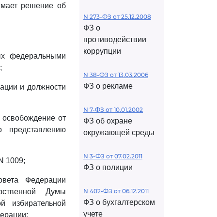
имает решение об
N 273-ФЗ от 25.12.2008
ФЗ о
противодействии
коррупции
рых федеральными
;
N 38-ФЗ от 13.03.2006
ФЗ о рекламе
рации и должности
N 7-ФЗ от 10.01.2002
и освобождение от
ФЗ об охране
о представлению
окружающей среды
N 3-ФЗ от 07.02.2011
N 1009;
ФЗ о полиции
овета Федерации
рственной Думы
N 402-ФЗ от 06.12.2011
ФЗ о бухгалтерском
й избирательной
учете
ерации;