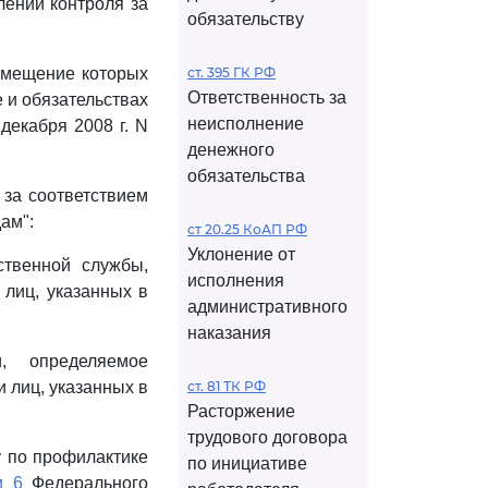
лении контроля за
обязательству
амещение которых
ст. 395 ГК РФ
Ответственность за
 и обязательствах
неисполнение
декабря 2008 г. N
денежного
обязательства
 за соответствием
ам":
ст 20.25 КоАП РФ
Уклонение от
ственной службы,
исполнения
 лиц, указанных в
административного
наказания
, определяемое
 лиц, указанных в
ст. 81 ТК РФ
Расторжение
трудового договора
у по профилактике
по инициативе
и 6
Федерального