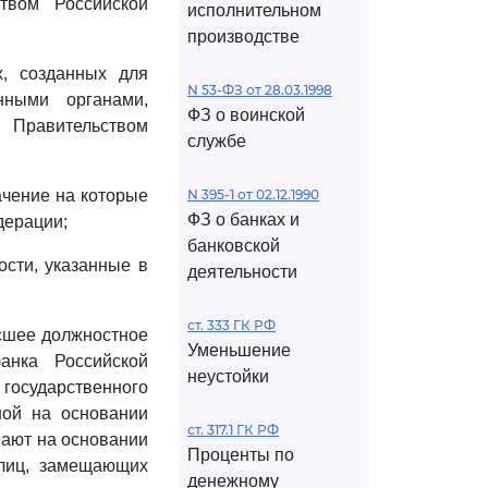
твом Российской
исполнительном
производстве
х, созданных для
N 53-ФЗ от 28.03.1998
нными органами,
ФЗ о воинской
 Правительством
службе
ачение на которые
N 395-1 от 02.12.1990
ФЗ о банках и
дерации;
банковской
ости, указанные в
деятельности
ст. 333 ГК РФ
ысшее должностное
Уменьшение
анка Российской
неустойки
осударственного
ной на основании
ст. 317.1 ГК РФ
ают на основании
Проценты по
 лиц, замещающих
денежному