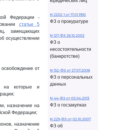
юридических лиц
N 2202-1 от 17.01.1992
ской Федерации -
ФЗ о прокуратуре
новании
статьи 5
иц, замещающих
N 127-ФЗ 26.10.2002
об осуществлении
ФЗ о
несостоятельности
(банкротстве)
и освобождение от
N 152-ФЗ от 27.07.2006
ФЗ о персональных
данных
ие на которые и
рации;
N 44-ФЗ от 05.04.2013
ФЗ о госзакупках
и, назначение на
йской Федерации;
N 229-ФЗ от 02.10.2007
конов, назначение
ФЗ об