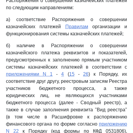
Распоряжения о совершении казначейских платежей
по следующим направлениям:
а) соответствие Распоряжения о совершении
казначейских платежей
Правилам
организации и
функционирования системы казначейских платежей;
б) наличие в Распоряжении о совершении
казначейского платежа реквизитов и показателей,
предусмотренных к заполнению прямым участником
системы казначейских платежей в соответствии с
приложениями N 1
-
4
(
15
-
26
) к Порядку, их
соответствие друг другу, реестровым записям Реестра
участников бюджетного процесса, а также
юридических лиц, не являющихся участниками
бюджетного процесса (далее - Сводный реестр), а
также в случае заполнения реквизита "Вид реестра"
(в том числе в Расшифровке к распоряжению
финансового органа по форме согласно
приложению
N 22
к Порядку (код формы по КФД 0531806),