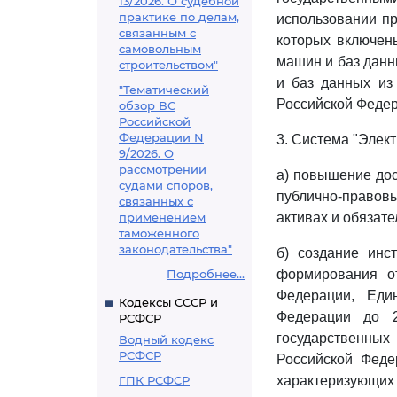
13/2026. О судебной
практике по делам,
использовании пр
связанным с
которых включен
самовольным
машин и баз данн
строительством"
и баз данных из 
"Тематический
Российской Федер
обзор ВС
Российской
Федерации N
3. Система "Элек
9/2026. О
рассмотрении
а) повышение до
судами споров,
публично-правов
связанных с
применением
активах и обязате
таможенного
законодательства"
б) создание инс
Подробнее...
формирования от
Федерации, Ед
Кодексы СССР и
Федерации до 2
РСФСР
государственных
Водный кодекс
РСФСР
Российской Феде
ГПК РСФСР
характеризующих