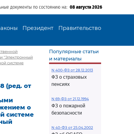
ьные документы по состоянию на:
08 августа 2026
Законы
Президент
Правительство
Популярные статьи
рственной
и "Электронный
и материалы
ной системе
N 400-ФЗ от 28.12.2013
ФЗ о страховых
пенсиях
 (ред. от
ными
N 69-ФЗ от 21.12.1994
ФЗ о пожарной
ожением о
безопасности
й системе
нный
N 40-ФЗ от 25.04.2002