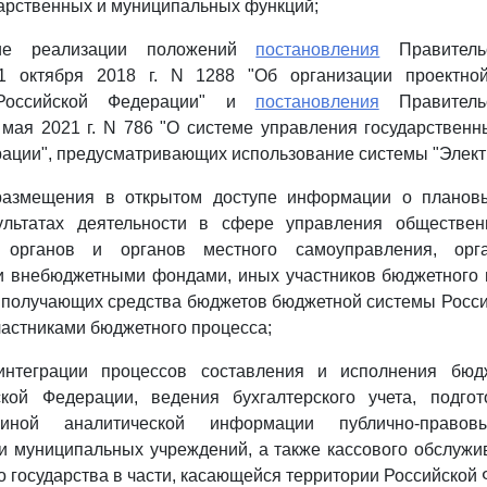
арственных и муниципальных функций;
ение реализации положений
постановления
Правительс
1 октября 2018 г. N 1288 "Об организации проектной
 Российской Федерации" и
постановления
Правительс
 мая 2021 г. N 786 "О системе управления государствен
ации", предусматривающих использование системы "Элект
размещения в открытом доступе информации о планов
ультатах деятельности в сфере управления обществе
х органов и органов местного самоуправления, орг
и внебюджетными фондами, иных участников бюджетного п
 получающих средства бюджетов бюджетной системы Росс
астниками бюджетного процесса;
 интеграции процессов составления и исполнения бюд
кой Федерации, ведения бухгалтерского учета, подго
иной аналитической информации публично-правовы
и муниципальных учреждений, а также кассового обслуж
 государства в части, касающейся территории Российской