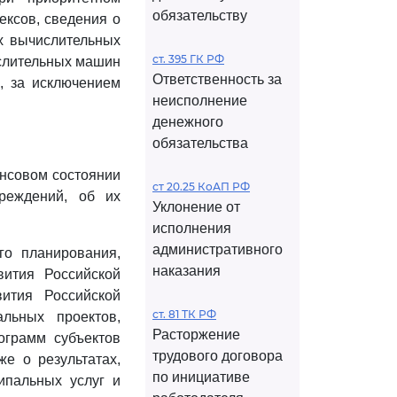
обязательству
ексов, сведения о
х вычислительных
ст. 395 ГК РФ
ислительных машин
Ответственность за
а, за исключением
неисполнение
денежного
обязательства
нсовом состоянии
ст 20.25 КоАП РФ
чреждений, об их
Уклонение от
исполнения
административного
го планирования,
наказания
вития Российской
ития Российской
ст. 81 ТК РФ
льных проектов,
Расторжение
ограмм субъектов
трудового договора
е о результатах,
по инициативе
ипальных услуг и