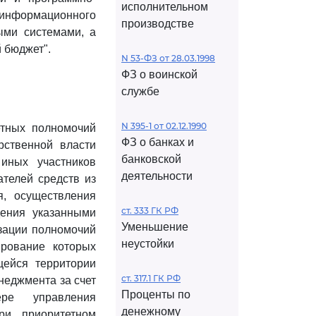
исполнительном
нформационного
производстве
ыми системами, а
 бюджет".
N 53-ФЗ от 28.03.1998
ФЗ о воинской
службе
N 395-1 от 02.12.1990
етных полномочий
ФЗ о банках и
рственной власти
банковской
 иных участников
деятельности
ателей средств из
я, осуществления
ст. 333 ГК РФ
дения указанными
Уменьшение
изации полномочий
неустойки
ирование которых
щейся территории
ст. 317.1 ГК РФ
неджмента за счет
Проценты по
ре управления
денежному
ри приоритетном