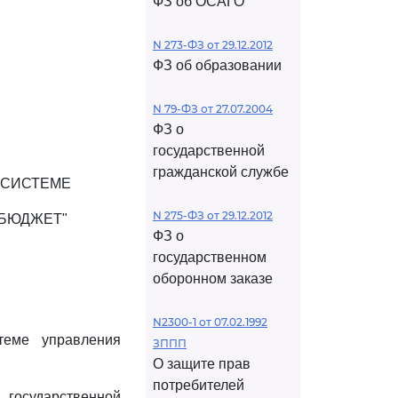
ФЗ об ОСАГО
N 273-ФЗ от 29.12.2012
ФЗ об образовании
N 79-ФЗ от 27.07.2004
ФЗ о
государственной
гражданской службе
 СИСТЕМЕ
N 275-ФЗ от 29.12.2012
БЮДЖЕТ"
ФЗ о
государственном
оборонном заказе
N2300-1 от 07.02.1992
теме управления
ЗППП
О защите прав
потребителей
осударственной