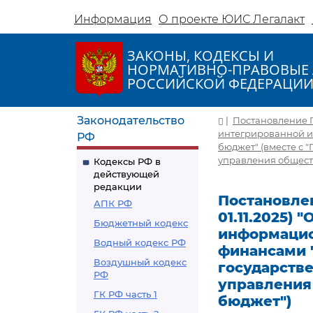
Информация
О проекте ЮИС Легалакт
ЗАКОНЫ, КОДЕКСЫ И
НОРМАТИВНО-ПРАВОВЫЕ 
РОССИЙСКОЙ ФЕДЕРАЦИ
Законодательство
|
Постановление Пр
интегрированной 
РФ
бюджет" (вместе с
управления общест
Кодексы РФ в
действующей
редакции
Постановлен
АПК РФ
01.11.2025)
Бюджетный кодекс
информацио
Водный кодекс РФ
финансами 
Воздушный кодекс
государств
РФ
управления
ГК РФ часть 1
бюджет")