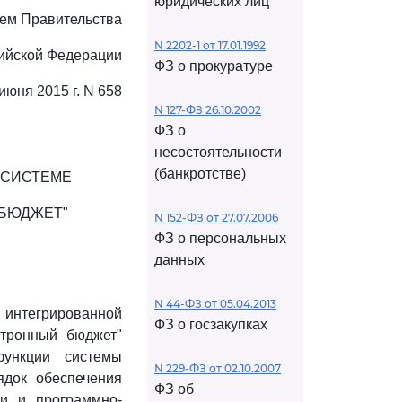
юридических лиц
ем Правительства
N 2202-1 от 17.01.1992
ийской Федерации
ФЗ о прокуратуре
 июня 2015 г. N 658
N 127-ФЗ 26.10.2002
ФЗ о
несостоятельности
(банкротстве)
 СИСТЕМЕ
БЮДЖЕТ"
N 152-ФЗ от 27.07.2006
ФЗ о персональных
данных
N 44-ФЗ от 05.04.2013
й интегрированной
ФЗ о госзакупках
тронный бюджет"
функции системы
N 229-ФЗ от 02.10.2007
ядок обеспечения
ФЗ об
и и программно-