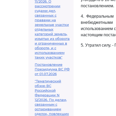
11/2026. О
постановлением.
рассмотрении
судами дел,
связанных с
4. Федеральным 
правами на
внебюджетными
земельные участки
использованием с
отдельных
категорий земель,
настоящим поста
изъятых из оборота
и ограниченных в
5. Утратил силу. 
обороте, и с
использованием
таких участков"
Постановление
Президиума ВС РФ
от 01.07.2026
"Тематический
обзор ВС
Российской
Федерации N
12/2026. По делам,
связанным с
оспариванием
сделок, повлекших