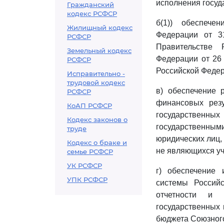
исполнения госуд
Гражданский
кодекс РСФСР
б(1)) обеспеч
Жилищный кодекс
Федерации от 3
РСФСР
Правительстве
Земельный кодекс
Федерации от 26
РСФСР
Российской Федер
Исправительно -
трудовой кодекс
в) обеспечение 
РСФСР
финансовых рез
КоАП РСФСР
государственны
Кодекс законов о
государственным
труде
юридических лиц,
Кодекс о браке и
не являющихся уч
семье РСФСР
УК РСФСР
г) обеспечение
УПК РСФСР
системы Российс
отчетности и 
государственных 
бюджета Союзного