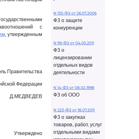
N 135-ФЗ от 26.07.2006
государственными
ФЗ о защите
авоотношений с
конкуренции
ем
, утвержденным
N 99-ФЗ от 04.05.2011
ФЗ о
лицензировании
отдельных видов
ль Правительства
деятельности
ийской Федерации
N 14-ФЗ от 08.02.1998
ФЗ об ООО
Д.МЕДВЕДЕВ
N 223-ФЗ от 18.07.2011
ФЗ о закупках
товаров, работ, услуг
отдельными видами
Утверждено