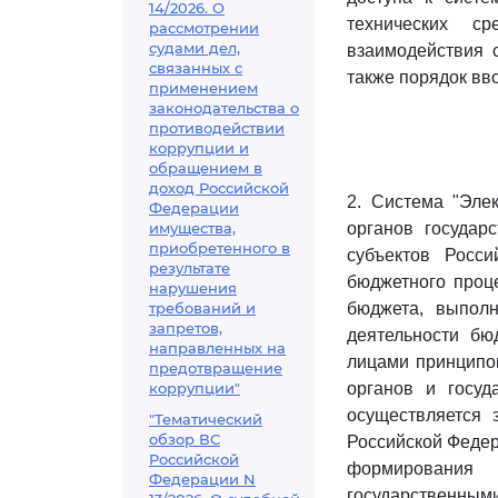
14/2026. О
технических с
рассмотрении
судами дел,
взаимодействия 
связанных с
также порядок вв
применением
законодательства о
противодействии
коррупции и
обращением в
доход Российской
2. Система "Эле
Федерации
имущества,
органов государ
приобретенного в
субъектов Росси
результате
бюджетного проце
нарушения
требований и
бюджета, выполн
запретов,
деятельности бю
направленных на
лицами принципов
предотвращение
коррупции"
органов и госуд
осуществляется 
"Тематический
обзор ВС
Российской Федер
Российской
формирования
Федерации N
государственны