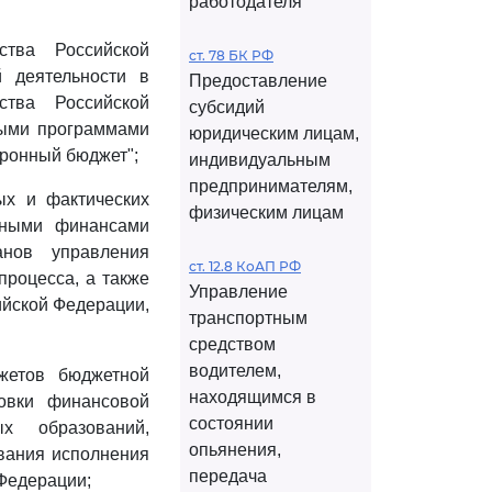
работодателя
тва Российской
ст. 78 БК РФ
 деятельности в
Предоставление
тва Российской
субсидий
ными программами
юридическим лицам,
ронный бюджет";
индивидуальным
предпринимателям,
ых и фактических
физическим лицам
нными финансами
анов управления
ст. 12.8 КоАП РФ
роцесса, а также
Управление
ийской Федерации,
транспортным
средством
водителем,
жетов бюджетной
находящимся в
товки финансовой
состоянии
х образований,
опьянения,
ивания исполнения
передача
 Федерации;