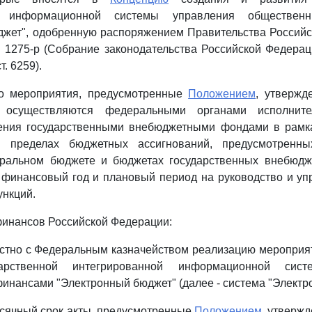
ой информационной системы управления обществен
джет", одобренную распоряжением Правительства Российс
N 1275-р (Собрание законодательства Российской Федерации
т. 6259).
что мероприятия, предусмотренные
Положением
, утверж
, осуществляются федеральными органами исполнит
ения государственными внебюджетными фондами в рамк
 пределах бюджетных ассигнований, предусмотренн
ральном бюджете и бюджетах государственных внебюд
 финансовый год и плановый период на руководство и уп
нкций.
финансов Российской Федерации:
стно с Федеральным казначейством реализацию мероприя
дарственной интегрированной информационной сист
нансами "Электронный бюджет" (далее - система "Электр
есячный срок акты, предусмотренные
Положением
, утверж