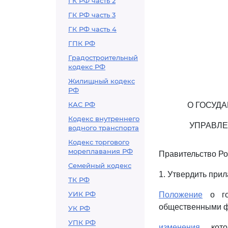
ГК РФ часть 2
ГК РФ часть 3
ГК РФ часть 4
ГПК РФ
Градостроительный
кодекс РФ
Жилищный кодекс
РФ
КАС РФ
О ГОСУД
Кодекс внутреннего
УПРАВЛ
водного транспорта
Кодекс торгового
мореплавания РФ
Правительство Ро
Семейный кодекс
1. Утвердить при
ТК РФ
УИК РФ
Положение
о гос
общественными ф
УК РФ
УПК РФ
изменения
, кот