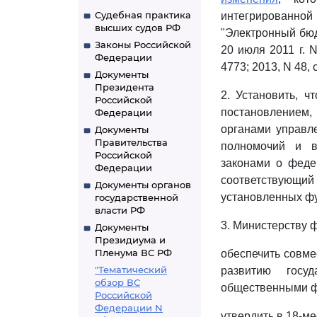
Судебная практика
интегрированн
высших судов РФ
"Электронный бю
Законы Российской
20 июля 2011 г. 
Федерации
4773; 2013, N 48, с
Документы
Президента
2. Установить, 
Российской
постановлением
Федерации
органами управл
Документы
Правительства
полномочий и в
Российской
законами о феде
Федерации
соответствующий
Документы органов
установленных фу
государственной
власти РФ
3. Министерству 
Документы
Президиума и
Пленума ВС РФ
обеспечить совме
"Тематический
развитию госу
обзор ВС
общественными фи
Российской
Федерации N
утвердить в 18-м