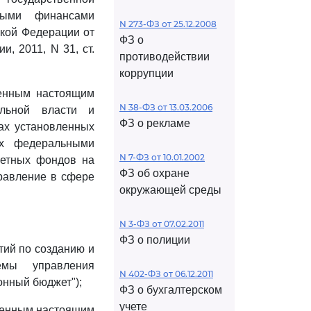
ными финансами
N 273-ФЗ от 25.12.2008
кой Федерации от
ФЗ о
, 2011, N 31, ст.
противодействии
коррупции
денным настоящим
N 38-ФЗ от 13.03.2006
ельной власти и
ФЗ о рекламе
ах установленных
ых федеральными
N 7-ФЗ от 10.01.2002
жетных фондов на
ФЗ об охране
равление в сфере
окружающей среды
N 3-ФЗ от 07.02.2011
ФЗ о полиции
тий по созданию и
емы управления
N 402-ФЗ от 06.12.2011
онный бюджет");
ФЗ о бухгалтерском
учете
денным настоящим