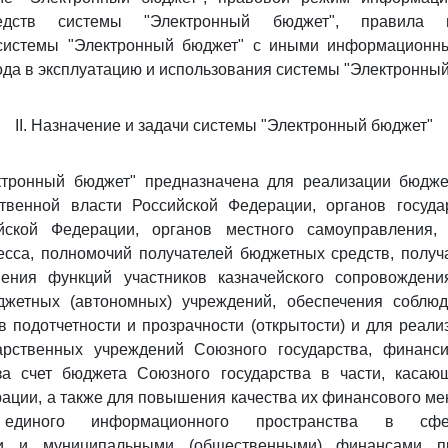
редств системы "Электронный бюджет", правила и
системы "Электронный бюджет" с иными информационн
ода в эксплуатацию и использования системы "Электронный
II. Назначение и задачи системы "Электронный бюджет"
ктронный бюджет" предназначена для реализации бюдж
ственной власти Российской Федерации, органов госуда
йской Федерации, органов местного самоуправления,
сса, полномочий получателей бюджетных средств, получ
ения функций участников казначейского сопровождени
джетных (автономных) учреждений, обеспечения соблю
 подотчетности и прозрачности (открытости) и для реал
арственных учреждений Союзного государства, финанс
за счет бюджета Союзного государства в части, касаю
ации, а также для повышения качества их финансового ме
 единого информационного пространства в сфе
ми и муниципальными (общественными) финансами п