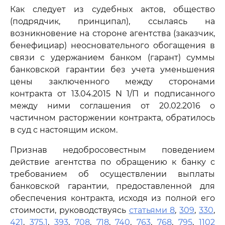
Как следует из судебных актов, общество
(подрядчик, принципал), ссылаясь на
возникновение на стороне агентства (заказчик,
бенефициар) неосновательного обогащения в
связи с удержанием банком (гарант) суммы
банковской гарантии без учета уменьшения
цены заключенного между сторонами
контракта от 13.04.2015 N 1/П и подписанного
между ними соглашения от 20.02.2016 о
частичном расторжении контракта, обратилось
в суд с настоящим иском.
Признав недобросовестным поведением
действие агентства по обращению к банку с
требованием об осуществлении выплаты
банковской гарантии, предоставленной для
обеспечения контракта, исходя из полной его
стоимости, руководствуясь
статьями 8
,
309
,
330
,
421
,
375.1
,
393
,
708
,
718
,
740
,
763
,
768
,
795
,
1102