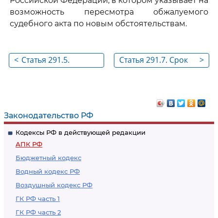
Российской Федерации, в котором указывает на
возможность пересмотра обжалуемого
судебного акта по новым обстоятельствам.
<
Статья 291.5.
Статья 291.7. Срок
>
Возвращение
рассмотрения
кассационных
кассационных
жалобы,
жалобы,
представления без
представления
Законодательство РФ
рассмотрения по
Кодексы РФ в действующей редакции
существу
АПК РФ
Бюджетный кодекс
Водный кодекс РФ
Воздушный кодекс РФ
ГК РФ часть 1
ГК РФ часть 2